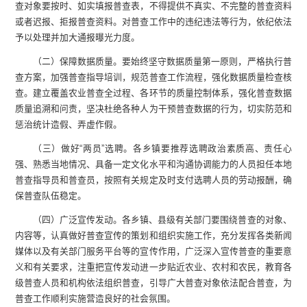
查对象要按时、如实填报普查表，不得提供不真实、不完整的普查资料
或者迟报、拒报普查资料。对普查工作中的违纪违法等行为，依纪依法
予以处理并加大通报曝光力度。
（二）保障数据质量。要始终坚守数据质量第一原则，严格执行普
查方案，加强普查指导培训，规范普查工作流程，强化数据质量检查核
查。建立覆盖农业普查全过程、各环节的质量控制体系，强化普查数据
质量追溯和问责，坚决杜绝各种人为干预普查数据的行为，切实防范和
惩治统计造假、弄虚作假。
（三）做好“两员”选聘。各乡镇要推荐选聘政治素质高、责任心
强、熟悉当地情况、具备一定文化水平和沟通协调能力的人员担任本地
普查指导员和普查员，按照有关规定及时支付选聘人员的劳动报酬，确
保普查队伍稳定。
（四）广泛宣传发动。各乡镇、县级有关部门要围绕普查的对象、
内容等，认真做好普查宣传的策划和组织实施工作，充分发挥各类新闻
媒体以及有关部门服务平台等的宣传作用，广泛深入宣传普查的重要意
义和有关要求，注重把宣传发动进一步贴近农业、农村和农民，教育各
级普查人员和机构依法组织普查，引导广大普查对象依法配合普查，为
普查工作顺利实施营造良好的社会氛围。