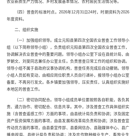
农业新质生产力情况、乡村发展基本情况、农村居民生活情况等。
（四）普查的标准时点。2026年12月31日24时，时期资料为2026
年度资料。
二、组织实施
（一）加强组织领导。成立元阳县第四次全国农业普查工作领导小
组（以下简称领导小组），负责组织元阳县第四次全国农业普查工作，
协调解决农业普查中的重要问题。领导小组办公室下设在县统计局，由
罗朝文、刘斐同志兼任办公室主任。负责普查日常工作的组织和协调。
领导小组不属于县政府议事协调机构，普查任务完成后自动撤销。领导
小组人员如有变动，由相应岗位职责人员自行递补，报领导小组办公室
备案，不再另行发文。各乡镇要加强领导，压实责任，认真组织实施好
本地区的普查工作。
（二）密切协同配合。领导小组成员单位要按照各自职能，各负其
责、通力协作、密切配合、信息共享。其中，涉及普查工作具体组织实
施（含普查遥感工作）方面的事项，由县统计局负责和协调；涉及固定
资产投资保障方面的事项，由县发展和改革局负责和协调；涉及普查宣
传动员方面的事项，由县委宣传部、县委网信办、县融媒体中心、县广
播电视局、县统计局负责和协调；涉及农作物种植业生产、畜牧业生