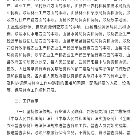
产、渔业生产、乡村振兴方面的事项，由县农业农村和科学技术局负责
和协调；涉及林业生产方面的事项，由县林业和草原局负责和协调；涉
及农村住户户籍方面的事项，由县公安局负责和协调；涉及数字地图、
卫星遥感影像、自然资源调查方面的事项，由县自然资源局负责和协
调；涉及水利水电方面的事项，由县水务局负责和协调；涉及农业生产
经营单位登记注册方面的事项，由县市场监督管理局负责和协调；涉及
司法行政系统农业生产和农业生产经营单位普查方面的事项，由县司法
局负责和协调；涉军农业生产和农业生产经营单位普查方面的事项，由
县政府国防动员办公室、县人民武装部、武警元阳县中队负责和协调。
民政、人社等掌握普查有关基础资料的部门要及时准确提供部门行政记
录和数据信息。各乡镇人民政府要认真组织实施好本地区的普查工作，
及时协调解决普查工作中遇到的困难和问题，配备必要的人员、设备
等，保障普查工作顺利开展。
三、工作要求
（一）坚持依法依规。各乡镇人民政府、县级有关部门要严格按照
《中华人民共和国统计法》《中华人民共和国统计法实施条例》《全国
农业普查条例》等法律法规推进普查各项工作。普查人员要如实搜集、
报送普查资料，必须严格履行保密义务，不得伪造、篡改普查资料。普