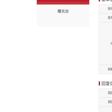
信
曝光台
信
创
回复
回
回