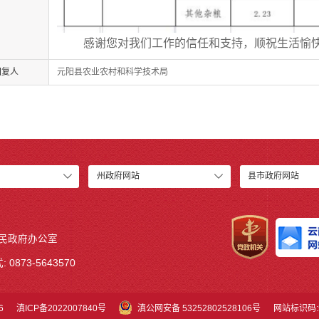
感谢您对我们工作的信任和支持，顺祝生活愉
回复人
元阳县农业农村和科学技术局
州政府网站
县市政府网站
人民政府办公室
 0873-5643570
6
滇ICP备2022007840号
滇公网安备 53252802528106号
网站标识码:5