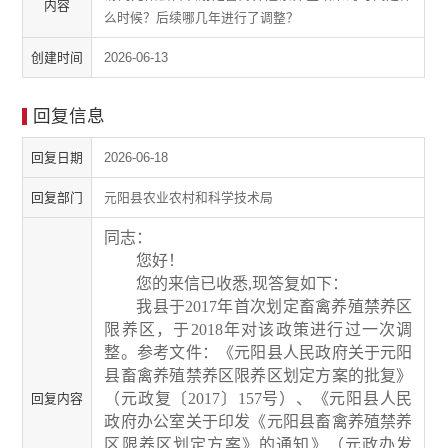
内容
么时候？后续哪几年进行了调整？
创建时间
2026-06-13
回复信息
回复日期
2026-06-18
回复部门
元阳县农业农村和科学技术局
同志：
您好！
您的来信已收悉,现答复如下：
我县于
2017
年首次划定畜禽养殖禁养区
限养区，
于
2018
年对该政策进行过一次调
整。参考文件：
《元阳县人民政府关于元阳
县畜禽养殖禁养区限养区划定方案的批复》
（元政复〔
2017
〕
157
号）、《元阳县人民
回复内容
政府办公室关于印发《元阳县畜禽养殖禁养
区限养区划定方案》的通知》（元政办发