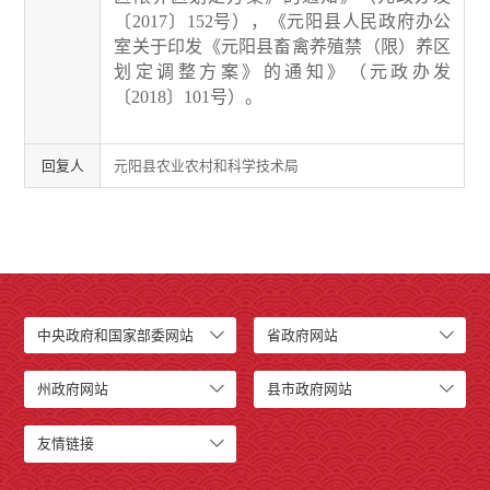
〔
2017
〕
152
号），
《元阳县人民政府办公
室关于印发《元阳县畜禽养殖禁（限）养区
划定调整方案》的通知》（元政办发
〔
2018
〕
101
号）。
回复人
元阳县农业农村和科学技术局
中央政府和国家部委网站
省政府网站
州政府网站
县市政府网站
友情链接