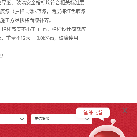
管厚度
、
玻璃安全
指标均
符合
相关标准
要
底漆
（
护栏
共涂
3道漆
，
两
层
棕红色底漆
施工方尽快
将面漆补齐。
，栏杆高度不小于
1.1m
。栏杆设计荷载应
m
，
重量不得大于
3.0kN/m
，
玻璃使用
快！
x
友情链接