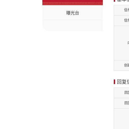
信
曝光台
信
创
回复
回
回