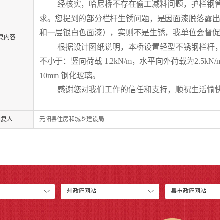
经核实，
哈尼桥不存在偷工减料
问题，
护栏钢
求
。您
提到
的
部分栏杆生锈
问题
，是因面漆脱落露出
和一层
银白色面漆
）
，实则不是生锈，
我单位
会
督促
复内容
根据设计图纸说明，本桥设置轻型不锈钢栏杆
不小于：竖向荷载
1.2kN/m
，
水平向外荷载
为
2.5kN/
10mm
钢化玻璃。
感谢您对我们工作的信任和支持，顺祝生活愉
回复人
元阳县住房和城乡建设局
州政府网站
县市政府网站