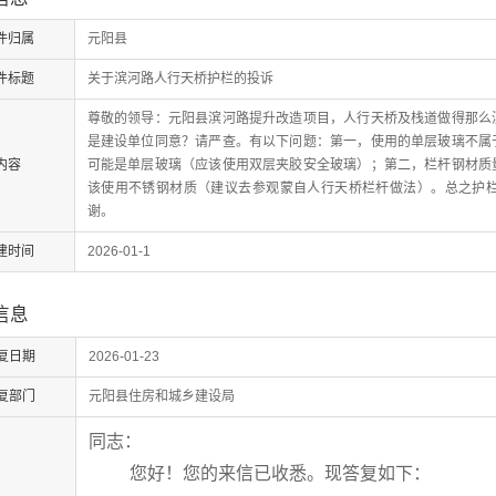
件归属
元阳县
件标题
关于滨河路人行天桥护栏的投诉
尊敬的领导：元阳县滨河路提升改造项目，人行天桥及栈道做得那么
是建设单位同意？请严查。有以下问题：第一，使用的单层玻璃不属
内容
可能是单层玻璃（应该使用双层夹胶安全玻璃）；第二，栏杆钢材质
该使用不锈钢材质（建议去参观蒙自人行天桥栏杆做法）。总之护
谢。
建时间
2026-01-1
信息
复日期
2026-01-23
复部门
元阳县住房和城乡建设局
同志：
您好！您的来信已收悉。现答复如下：