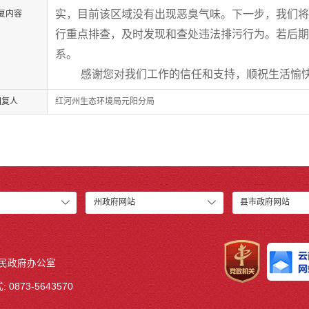
实，目前
该区域
没有
出现
恶臭气味。
下一步，我们
复内容
行重点排查，及时发现和查处违法排污行为。若后
系。
感谢您对我们工作的信任和支持，顺祝生活愉
回复人
红河州生态环境局元阳分局
州政府网站
县市政府网站
人民政府办公室
 0873-5643570