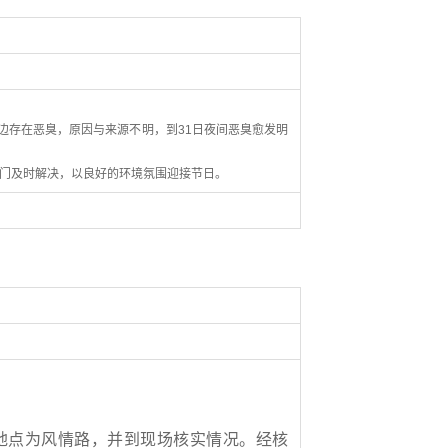
街边存在恶臭，原因与来源不明，到31日夜间恶臭愈发明
门及时解决，以良好的环境氛围迎接节日。
地点为风情路，并到现场核实情况
。
经核