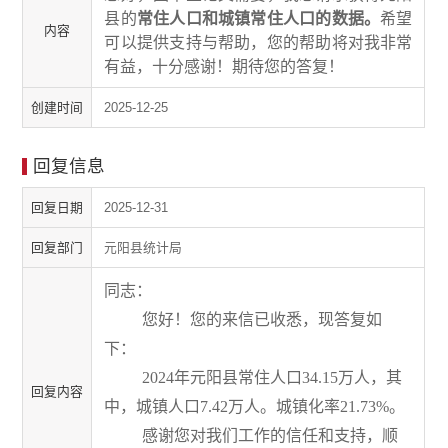
县的
常住人口和城镇常住人口的数据。
希望
内容
可以提供支持与帮助，您的帮助将对我非常
有益，十分感谢！期待您的答复！
创建时间
2025-12-25
回复信息
回复日期
2025-12-31
回复部门
元阳县统计局
同志：
您好！您的来信已收悉，现答复如
下：
2024
年元阳县
常住人口
34.15
万人
，其
回复内容
中，
城镇人口
7.42
万人
。
城镇化率
21.73
%
。
感谢您对我们工作的信任和支持，顺