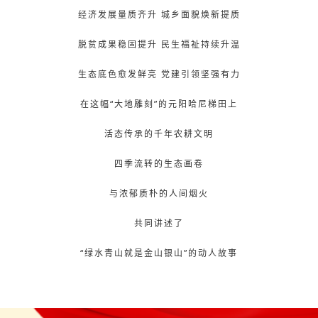
经济发展量质齐升 城乡面貌焕新提质
脱贫成果稳固提升 民生福祉持续升温
生态底色愈发鲜亮 党建引领坚强有力
在这幅“大地雕刻”的元阳哈尼梯田上
活态传承的千年农耕文明
四季流转的生态画卷
与浓郁质朴的人间烟火
共同讲述了
“绿水青山就是金山银山”的动人故事