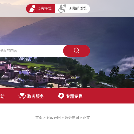
长者模式
无障碍浏览
互动
政务服务
专题专栏
首页
>
时政元阳
>
政务要闻
> 正文