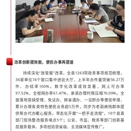
改革创新提效能，便民办事再提速
持续深化“放管服”改革，全县1263项政务事项规范梳理，
36家单位74个窗口集中进驻大厅，上半年办件量突破56.27万
件、办结率100%。数字化改革成效显著，网上可办率
97.52%、全程网办率61.47%，承诺办理时限压缩76.09%。全
面落地容缺受理、免证办、跨省通办、一证即办等便民举措，
累计办理各类特色便民业务超5万件，同步为老弱病残群体提
供帮办代办暖心服务。常态化开展“一把手走流程”，16个县直
部门现场整改服务堵点5个；公安、市监、税务等部门创新基
层服务载体，多项经验获省级、主流媒体宣传推广。