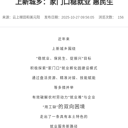
上新城乡：家门口稳就业 惠民生
156
来源：云上梯田和美元阳
发布日期：2025-10-27 09:56:05
浏览次数：
近年来
上新城乡围绕
“稳就业、保民生、促振兴”目标
积极探索“家门口”就业孵化园建设模式
通过盘活资源、精准对接、技能赋能
等多措并举
有效破解农村劳动力“就业难”与企业
的双向困境
“用工缺”
走出了一条具有本土特色的
就业服务新路径