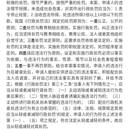
轻微的处罚，情节严重的，按照严重的处罚。本案，申请人的违
法情节轻微，未造成社会危害，对其作出行政处罚应当为：1.责
令停止经营；2.没收违法所得，处违法所得2倍以上10倍以下的罚
款。我国《行政处罚法》规定的处罚原则为：
公正、公开的
一是
原则；
处罚与教育相结合原则。实施行致处罚，纠正违法行
二
是
为，应当坚持处罚与教育相结合，教育公民、法人或者其他组织
自觉守法；
处罚法定原则。这要求处罚依依是法定的，实施
三
是
处罚的主体是法定的，实施处罚的职权是法定的，处罚程序是法
定的。
适应违法行为原则。设定和实施行政处罚必须以事实
四
是
为依据，与违法行为的事实、性质、情节以及社会危害程度相
当；
一事不再罚原则。结合本案事实情况，申请人的违法行
五
是
为在被查处后，申请人能如实供述自己的违法事实，积极配合执
法人员调查，并对自己的违法事实具有深刻的了解，并给予改
正。根据《行政处罚法》第三十二条“当事人有下列情形之一，应
当从轻或者减轻行政处罚：（一）主动消除或者减轻违法行为危
害后果的；（二）受他人胁迫或者诱骗实施违法行为的；（三）
主动供述行政机关尚未掌握的违法行为的；（四）配合行政机关
查处违法行为有立功表现的；（五）法律、法规、规章规定其他
应当从轻或者减轻行政处罚”的规定，申请人的行为符合上述法条
第（一）、（五）项之规定，符合法定从轻或减轻的条件，故应
当从轻或减轻对其处罚。