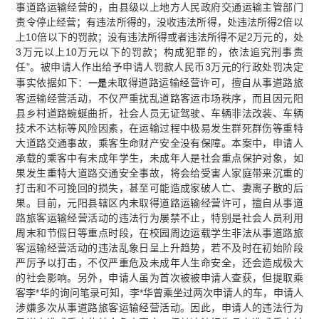
事道路运输经营的，由县级以上地方人民政府交通运输主管部门
责令停止经营；有违法所得的，没收违法所得，处违法所得2倍以
上10倍以下的罚款；没有违法所得或者违法所得不足2万元的，处
3万元以上10万元以下的罚款；构成犯罪的，依法追究刑事责
任”。被申请人作出给予申请人罚款人民币3万元的行政处罚决定
事实依据如下：
未取得道路运输经营许可，擅自从事道路旅
一是
客运输经营活动，不仅严重扰乱道路客运市场秩序，而且因元阳
县乡村道路蜿蜒曲折，社会人员无证驾驶、车辆非法改装、车辆
技术不达标等风险因素，在运输过程中极易发生群死群伤等重特
大道路交通事故，乘客生命财产安全没有保障。本案中，申请人
承载的乘客中有未成年学生，未成年人是社会重点保护对象，如
果发生重特大道路交通安全事故，将会给受害人家庭带来沉重的
打击和不可挽回的损失，甚至可能造成家破人亡、妻离子散的后
果。目前，元阳县辖区内未取得道路运输经营许可，擅自从事道
路旅客运输经营活动的违法行为屡禁不止，特别是社会人员利用
周末和节假日等重点时段，在校园周边运载学生非法从事道路旅
客运输经营活动的违法乱象日呈上升趋势，若不及时在初始阶段
严厉予以打击，不仅严重危及未成年人生命安全，还会造成极大
的社会影响。另外，申请人虽为首次被被申请人查获，但提取乘
客李*华的询问笔录可知，李*华曾乘坐过两次申请人的车，申请人
涉嫌多次从事道路旅客运输经营活动。因此，申请人的违法行为