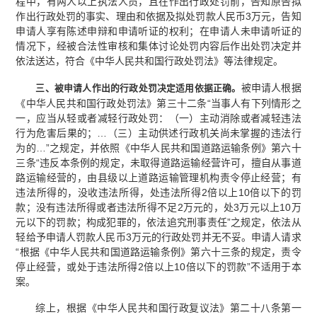
程中，有两人以上执法人员，且在作出行政处罚前，告知原告拟
作出行政处罚的事实、理由和依据及拟处罚款人民币3万元，告知
申请人享有陈述申辩和申请听证的权利；在申请人未申请听证的
情况下，经被合法性审核和集体讨论处罚内容后作出处罚决定并
依法送达，符合《中华人民共和国行政处罚法》等法律规定。
被申请人根据
三、被申请人作出的行政处罚决定适用依据正确。
《中华人民共和国行政处罚法》第三十二条“当事人有下列情形之
一，应当从轻或者减轻行政处罚：（一）主动消除或者减轻违法
行为危害后果的；…（三）主动供述行政机关尚未掌握的违法行
为的…”之规定，并依照《中华人民共和国道路运输条例》第六十
三条“违反本条例的规定，未取得道路运输经营许可，擅自从事道
路运输经营的，由县级以上道路运输管理机构责令停止经营；有
违法所得的，没收违法所得，处违法所得2倍以上10倍以下的罚
款；没有违法所得或者违法所得不足2万元的，处3万元以上10万
元以下的罚款；构成犯罪的，依法追究刑事责任”之规定，依法从
轻给予申请人罚款人民币3万元的行政处罚并无不妥。申请人请求
“根据《中华人民共和国道路运输条例》第六十三条的规定，责令
停止经营，或处于违法所得2倍以上10倍以下的罚款”不适用于本
案。
综上，根据《中华人民共和国行政复议法》第二十八条第一