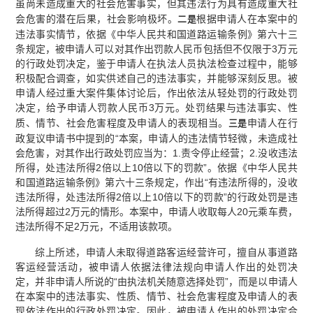
虽尚未造成重大的社会危害事实，但其违法行为具有造成重大社
会危害的潜在后果，社会影响极坏。
根据申请人在本案中的
二是
违法事实情节，依据《中华人民共和国道路运输条例》第六十三
条规定，被申请人可以对其作出罚款人民币包括但不仅限于3万元
的行政处罚决定，鉴于申请人在执法人员执法检查过程中，能够
积极配合调查，如实供述自己的违法事实，并能够深刻反思。被
申请人经过重大案件集体讨论后，作出依法从轻处罚的行政处罚
决定，给予申请人罚款人民币3万元。处罚结果与违法事实、性
质、情节、社会危害程度及申请人的表现相当。
申请人在行
三是
政复议申请书中提到的“本案，申请人的违法情节轻微，未造成社
会危害，对其作出行政处罚应当为：1.责令停止经营；2.没收违法
所得，处违法所得2倍以上10倍以下的罚款”。依据《中华人民共
和国道路运输条例》第六十三条规定，作出“有违法所得的，没收
违法所得，处违法所得2倍以上10倍以下的罚款”的行政处罚是违
法所得超过2万元的情形。本案中，申请人收取每人20元乘车费，
违法所得不足2万元，不适用该款项。
综上所述，申请人未取得道路客运经营许可，擅自从事道路
客运经营活动，被申请人依据法律法规向申请人作出的处罚决
定，并非申请人所说的“由执法机关随意选择处罚”，而是以申请人
在本案中的违法事实、性质、情节、社会危害程度及申请人的表
现依法作出的行政处罚决定。因此，被申请人作出的处罚决定合