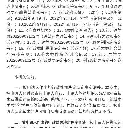
申请人身份证复印件；3.申请人《机动车行驶证》；4.申请人《陈
述申辩书》；5.被申请人《行政复议答复书》；6.《元阳县交通运
输局行政执法委托书》；7.《行政执法证》（2份）；8.现场笔
录；9.2022年9月9日、2022年9月15日李*华《询问笔录》（2
份）；10.2022年9月9日、2022年9月15日李*妹《询问笔录》（2
份）；11.《立案登记表》；12.《案件调查报告》；13.红元运管
罚20220909102号《违法行为通知书》；14.《违法行为通知书》
送达回证；15.红元运管罚20220909102号《行政强制措施决定
书》；16.《行政强制措施决定书》送达回证；17.重大案件合法
性审核意见；18.重大案件集体讨论记录；19.红元运管罚
20220909102号《行政处罚决定书》；20.《行政处罚决定书》送
达回证。
本机关认为：
一、被申请人作出的行政处罚决定认定事实清楚。本案中，
被申请人通过调查及申请人自认，申请人驾驶的临云GA4825车辆
未取得道路运输经营许可的情况下，于2022年9月9日从上新城中
学载4名学生到纳新寨村民小组，并收取了李*华车费20元。被申
请人认定其未经许可擅自从事道路运输经营的行为并无不当。
被申请人在执法过
二、被申请人作出的行政处罚决定程序合法。