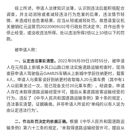
综上所述，申请人法律知识淡薄，认识到违法后能积极配合
调查，并主动消除或者减轻违法行为危害的后果，违法情节轻
微、未造成社会危害结果，应当从轻或减轻处罚。故恳请复议机
关撤销红元运管罚20220909102号行政处罚决定书；并作出责令
停止经营，或没收违法所得，处以违法所得2倍以上10倍以下的罚
款。
被申请人称：
2022年09月09日15时55分，被申请
一、认定
违法
事实清楚。
人在元阳县上新城乡风口山路口依法实施道路运输检查时，现场
查获申请人驾驶临云GA4825车辆从上新城中学前往纳更村，载客
4人，申请人与乘客谈好到纳更村收取每人20元乘车费（其中有1
人以前乘坐过一次，现已现金支付20元乘车费）。经调查，申请
人存在未取得道路运输经营许可，擅自从事道路旅客运输经营的
行为，违反了《中华人民共和国道路运输条例》第十条的规定，
违法事实清楚，证据确凿。并非申请人所说的“单纯的以有人说为
由认定违法行为”。
根据《中华人民共和国道路运
二、作出处罚决定的依据
正确。
输条例》第六十三条的规定，“未取得道路运输经营许可，擅自从