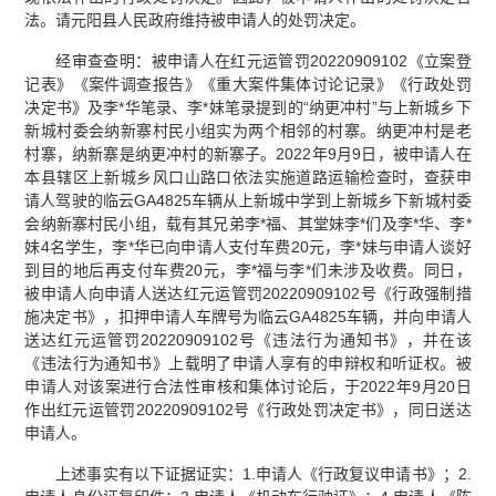
法。请元阳县人民政府维持被申请人的处罚决定。
经审查查明：被申请人在红元运管罚20220909102《立案登
记表》《案件调查报告》《重大案件集体讨论记录》《行政处罚
决定书》及李*华笔录、李*妹笔录提到的“纳更冲村”与上新城乡下
新城村委会纳新寨村民小组实为两个相邻的村寨。纳更冲村是老
村寨，纳新寨是纳更冲村的新寨子。2022年9月9日，被申请人在
本县辖区上新城乡风口山路口依法实施道路运输检查时，查获申
请人驾驶的临云GA4825车辆从上新城中学到上新城乡下新城村委
会纳新寨村民小组，载有其兄弟李*福、其堂妹李*们及李*华、李*
妹4名学生，李*华已向申请人支付车费20元，李*妹与申请人谈好
到目的地后再支付车费20元，李*福与李*们未涉及收费。同日，
被申请人向申请人送达红元运管罚20220909102号《行政强制措
施决定书》，扣押申请人车牌号为临云GA4825车辆，并向申请人
送达红元运管罚20220909102号《违法行为通知书》，并在该
《违法行为通知书》上载明了申请人享有的申辩权和听证权。被
申请人对该案进行合法性审核和集体讨论后，于2022年9月20日
作出红元运管罚20220909102号《行政处罚决定书》，同日送达
申请人。
上述事实有以下证据证实：1.申请人《行政复议申请书》；2.