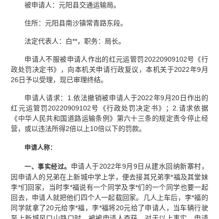
被申请人：元阳县交通运输局。
住所：元阳县南沙镇常青路东段。
法定代表人：白**，职务：局长。
申请人不服被申请人作出的红元运管罚20220909102号《行
政处罚决定书》，向本机关申请行政复议，本机关于2022年9月
26日予以受理，现已审理终结。
申请人请求：1.依法撤销被申请人于2022年9月20日作出的
红元运管罚20220909102号《行政处罚决定书》；2.请求依据
《中华人民共和国道路运输条例》第六十三条的规定责令停止经
营，或以违法所得2倍以上10倍以下的罚款。
申请人称：
申请人于2022年9月9日从建水回纳新寨村，
一、事实经过。
因申请人的兄弟在上新城中学上学，便去接其兄弟李*福及其堂妹
李*们回家，当时李*福说有一个同学及李*们的一个同学也要一起
回去，申请人就把他们四个人一起载回家。几人上车后，李*福的
同学就拿了20元给李*福，李*福将20元给了申请人，当车辆行驶
至上新城风口山路口时，被被申请人查获。对于以上事实，申请