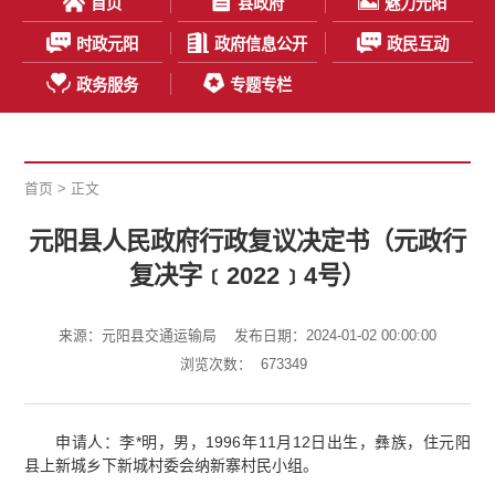
首页
县政府
魅力元阳
时政元阳
政府信息公开
政民互动
政务服务
专题专栏
首页
> 正文
元阳县人民政府行政复议决定书（元政行
复决字﹝2022﹞4号）
来源：元阳县交通运输局
发布日期：2024-01-02 00:00:00
浏览次数：
673349
申请人：李*明，男，1996年11月12日出生，彝族，住元阳
县上新城乡下新城村委会纳新寨村民小组。