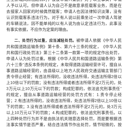
人予以认可。但申请人认为自己不是故意承揽载客业务，而是在
去接家人回家的时候偶然载客；申请人也因法律知识淡薄，没有
认识到载客系违法行为。对于有人说以前乘坐过一次申请人驾驶
的车辆说法，因不能单纯的以有人说为由认定违法行为，此事没
有事实依据，不应作为定案的理由。
被申请人依据《中华人民
二、处罚行为过重，应当减轻处罚。
共和国道路运输条例》第十条、第六十三条的规定，《中华人民
共和国行政处罚法》第三十二条第一款第一项的规定作出处罚，
申请人认为处罚过重。根据《中华人民共和国道路运输条例》第
六十三条“违反本条例的规定，未取得道路运输经营许可，擅自从
事道路运输经营的，由县级以上地方人民政府交通运输主管部门
责令停止经营；有违法所得的，没收违法所得，处违法所得2倍以
上10倍以下的罚款；没有违法所得或者违法所得不足2万元的，处
3万元以上10万元以下的罚款；构成犯罪的，依法追究刑事责任”
的规定，擅自从事道路运输经营的处罚方式有：1.责令停止经
营；2.有违法所得的，没收违法所得，处违法所得2倍以上10倍以
下的罚款；3.没有违法所得或者违法所得不足2万元的，处3万元
以上10万元以下的罚款；4.构成犯罪的，依法追究刑事责任。以
上四种处罚行为并不是由执法机关随意选择处罚，而是要根据违
法事实情节是否严重，结合违法情节作出处罚，情节轻微的，按