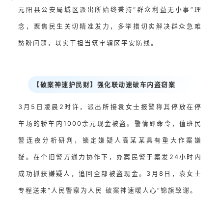
元阳县公安局城区派出所始终秉持“群众利益无小事”理
念，聚焦民生关切精准发力，多举措切实解决群众急难
愁盼问题，以实干担当筑牢辖区平安防线。
【破案神速护民财】强化联动速破车内盗窃案
3月5日凌晨2时许，派出所接袁女士报警称其停放在停
车场的轿车内1000余元现金被盗。警情即命令，值班民
警连夜分析研判，锁定嫌疑人高某某具有重大作案嫌
疑。在个旧警方通力协作下，办案民警于案发24小时内
成功抓获嫌疑人，追回全部被盗现金。3月8日，袁女士
专程送来“人民警察为人民 破案神速暖人心”锦旗致谢。