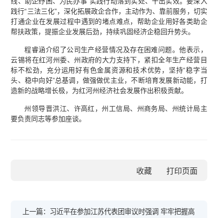
线、助企纾困、为民办事”实践行动落到实处、干出实效。要深入
践行“三法三化”，深化拓展政企合作，主动作为、靠前服务，切实
打通企业在发展过程中遇到的堵点难点，帮助企业用好各类助企
帮扶政策，提振企业发展后劲，持续巩固经济企稳回升势头。
程睿涵介绍了公司生产经营情况及存在困难问题。他表示，
云锡将在红河州委、州政府的大力支持下，紧扣全年生产经营目
标不松劲，充分运用好有色金属资源和技术优势，坚持“稳字当
头、稳中向好”总基调，做强做优主业，不断培育发展新动能，打
造新的战略增长极，为红河州经济社会发展作出积极贡献。
州领导晋洪江、许高红，州工信局、州商务局、州统计局主
要负责同志等参加座谈。
收藏
上一篇：习近平在参加江苏代表团审议时强调 牢牢把握高