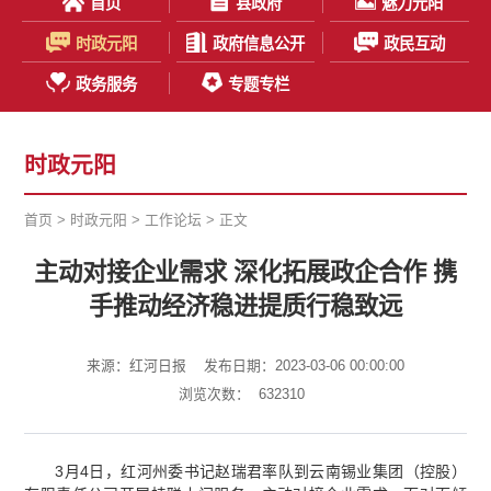
首页
县政府
魅力元阳
时政元阳
政府信息公开
政民互动
政务服务
专题专栏
时政元阳
首页
>
时政元阳
>
工作论坛
> 正文
主动对接企业需求 深化拓展政企合作 携
手推动经济稳进提质行稳致远
来源：红河日报
发布日期：2023-03-06 00:00:00
浏览次数：
632310
3月4日，红河州委书记赵瑞君率队到云南锡业集团（控股）