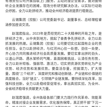
有限责任公司开展挂联上门服务，主动对接企业需求，面对面倾
听企业发展存在的困难，现场分析研究解决办法，以实际行动助
企纾困，全力以赴拼经济，推动全州经济稳进提质行稳致远。
云锡集团（控股）公司党委副书记、副董事长、总经理程睿
涵参加座谈交流。
赵瑞君指出，2023年是贯彻党的二十大精神的开局之年，是
拼经济之年，从中央到地方，掀起了奋勇争先拼经济、全力以赴
抓发展的热潮。云锡集团（控股）公司要切实扛起国有企业的责
任担当，全力以赴拼经济，与红河州心往一处想，劲往一处使，
齐心协力共同推进经济社会高质量发展。要切实拿出拼的劲头，
以逢山开路、遇水架桥的气魄，直面困难挑战，认清任务形势，
全力以赴补短板、强弱项、激活力，切实把资源优势转化为产业
优势、经济优势和发展优势。要盘活存量，挖掘潜力，扩大增
量，围绕“三个经济”，深度研究和推动创新链、产业链和价值链的
高度融合，当好“链主”，引领锡产业链发展。要持续深化改革，加
强科技创新，全力以赴稳经营促增长，拿出真招实招，为全州、
全省经济稳增长贡献更大力量。
赵瑞君强调，全州各级各部门要大力践行作风革命、效能革
命，精准对接企业发展需求，优化服务保障，真正把干部“下沉一