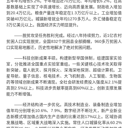
五年年均增长5.2%，十年增加近70万亿元、年均增长6.2%，在高
基数基础上实现了中高速增长、迈向高质量发展。财政收入增加
到20.4万亿元。粮食产量连年稳定在1.3万亿斤以上。工业增加值
突破40万亿元。城镇新增就业年均1270多万人。外汇储备稳定在
3万亿美元以上。我国经济实力明显提升。
——脱贫攻坚任务胜利完成。经过八年持续努力，近1亿农村
贫困人口实现脱贫，全国832个贫困县全部摘帽，960多万贫困人
口实现易地搬迁，历史性地解决了绝对贫困问题。
——科技创新成果丰硕。构建新型举国体制，组建国家实验
室，分批推进全国重点实验室重组。一些关键核心技术攻关取得
新突破，载人航天、探月探火、深海深地探测、超级计算机、卫
星导航、量子信息、核电技术、大飞机制造、人工智能、生物医
药等领域创新成果不断涌现。全社会研发经费投入强度从2.1%提
高到2.5%以上，科技进步贡献率提高到60%以上，创新支撑发展
能力不断增强。
——经济结构进一步优化。高技术制造业、装备制造业增加
值年均分别增长10.6%、7.9%，数字经济不断壮大，新产业新业
态新模式增加值占国内生产总值的比重达到17%以上。区域协调
发展战略、区域重大战略深入实施。常住人口城镇化率从60.2%