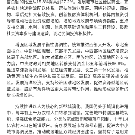
售总额的比重从15.8%提高到27.2%。发展城市社区便民商业，完
善农村快递物流配送体系。帮扶旅游业发展。围绕补短板、调结
构、增后劲扩大有效投资。创新投融资体制机制，预算内投资引
导和撬动社会投资成倍增加，增加地方政府专项债券额度，重点
支持交通、水利、能源、信息等基础设施和民生工程建设，鼓励
社会资本参与建设运营，调动民间投资积极性。
增强区域发展平衡性协调性。统筹推进西部大开发、东北全
面振兴、中部地区崛起、东部率先发展，中西部地区经济增速总
体高于东部地区。加大对革命老区、民族地区、边疆地区的支持
力度，中央财政对相关地区转移支付资金比五年前增长66.8%。
推进京津冀协同发展、长江经济带发展、长三角一体化发展，推
动黄河流域生态保护和高质量发展。高标准高质量建设雄安新
区。发展海洋经济。支持经济困难地区发展，促进资源型地区转
型发展，鼓励有条件地区更大发挥带动作用，推动形成更多新的
增长极增长带。
持续推进以人为核心的新型城镇化。我国仍处于城镇化进程
中，每年有上千万农村人口转移到城镇。完善城市特别是县城功
能，增强综合承载能力。分类放宽或取消城镇落户限制，十年1.4
亿农村人口在城镇落户。有序发展城市群和都市圈，促进大中小
城市协调发展。推动成渝地区双城经济圈建设。坚持房子是用来