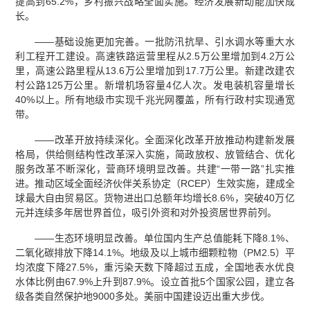
提高到65.2%，乡村振兴战略全面实施。经济发展新动能加快成
长。
——基础设施更加完善。一批防汛抗旱、引水调水等重大水
利工程开工建设。高速铁路运营里程从2.5万公里增加到4.2万公
里，高速公路里程从13.6万公里增加到17.7万公里。新建改建农
村公路125万公里。新增机场容量4亿人次。发电装机容量增长
40%以上。所有地级市实现千兆光网覆盖，所有行政村实现通宽
带。
——改革开放持续深化。全面深化改革开放推动构建新发展
格局，供给侧结构性改革深入实施，简政放权、放管结合、优化
服务改革不断深化，营商环境明显改善。共建“一带一路”扎实推
进。推动区域全面经济伙伴关系协定（RCEP）生效实施，建成全
球最大自由贸易区。货物进出口总额年均增长8.6%，突破40万亿
元并连续多年居世界首位，吸引外资和对外投资居世界前列。
——生态环境明显改善。单位国内生产总值能耗下降8.1%、
二氧化碳排放下降14.1%。地级及以上城市细颗粒物（PM2.5）平
均浓度下降27.5%，重污染天数下降超过五成，全国地表水优良
水体比例由67.9%上升到87.9%。设立首批5个国家公园，建立各
级各类自然保护地9000多处。美丽中国建设迈出重大步伐。