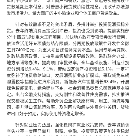
重的中小微企业、个体工商户和餐饮、旅游、货运等实施阶段性
贷款延期还本付息，对普惠小微贷款阶段性减息。用改革办法激
发市场活力。量大面广的中小微企业和个体工商户普遍受益。
针对有效需求不足的突出矛盾，多措并举扩投资促消费稳外
贸。去年终端消费直接受到冲击，投资也受到影响。提前实施部
分“十四五”规划重大工程项目，加快地方政府专项债券发行使用，
依法盘活用好专项债务结存限额，分两期投放政策性开发性金融
工具7400亿元，为重大项目建设补充资本金。运用专项再贷款、
财政贴息等政策，支持重点领域设备更新改造。采取联合办公、
地方承诺等办法，提高项目审批效率。全年基础设施、制造业投
资分别增长9.4%、9.1%，带动固定资产投资增长5.1%，一定程
度弥补了消费收缩缺口。发展消费新业态新模式，采取减免车辆
购置税等措施促进汽车消费，新能源汽车销量增长93.4%，开展
绿色智能家电、绿色建材下乡，社会消费品零售总额保持基本稳
定。出台金融支持措施，支持刚性和改善性住房需求，扎实推进
保交楼稳民生工作。帮助外贸企业解决原材料、用工、物流等难
题，提升港口集疏运效率，及时回应和解决外资企业关切，货物
进出口好于预期，实际使用外资稳定增长。
针对就业压力凸显，强化稳岗扩就业政策支持。去年城镇调
查失业率一度明显攀升。财税、金融、投资等政策更加注重稳就