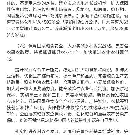
住的、不是用来炒的定位，建立实施房地产长效机制，扩大保障
性住房供给，推进长租房市场建设，稳地价、稳房价、稳预期，
因城施策促进房地产市场健康发展。加强城市基础设施建设，轨
道交通运营里程从4500多公里增加到近1万公里，排水管道从63
万公里增加到89万公里。改造城镇老旧小区16.7万个，惠及2900
多万家庭。
（六）保障国家粮食安全，大力实施乡村振兴战略。完善强
农惠农政策，持续抓紧抓好农业生产，加快推进农业农村现代
化。
提升农业综合生产能力。稳定和扩大粮食播种面积，扩种大
豆油料，优化生产结构布局，提高单产和品质。完善粮食生产支
持政策，稳定种粮农民补贴，合理确定稻谷、小麦最低收购价，
加大对产粮大县奖励力度，健全政策性农业保险制度。加强耕地
保护，实施黑土地保护工程，完善水利设施，新建高标准农田
4.56亿亩。推进国家粮食安全产业带建设。加快种业、农机等科
技创新和推广应用，农作物耕种收综合机械化率从67%提高到
73%。全面落实粮食安全党政同责，强化粮食和重要农产品稳产
保供，始终不懈地把14亿多中国人的饭碗牢牢端在自己手中。
扎实推进农村改革发展。巩固和完善农村基本经营制度，完