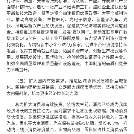
行环保、质量、安全等法规标准，淘汰落后产能。开展重点产业
强链补链行动。启动一批产业基础再造工程。鼓励企业加快设备
更新和技术改造，将固定资产加速折旧优惠政策扩大至全部制造
业。推动高端装备、生物医药、光电子信息、新能源汽车、光
伏、风电等新兴产业加快发展。促进数字经济和实体经济深度融
合。持续推进网络提速降费，发展“互联网+”。移动互联网用户数
增加到14.5亿户。支持工业互联网发展，有力促进了制造业数字
化智能化。专精特新中小企业达7万多家。促进平台经济健康持续
发展，发挥其带动就业创业、拓展消费市场、创新生产模式等作
用。发展研发设计、现代物流、检验检测认证等生产性服务业。
加强全面质量管理和质量基础设施建设。中国制造的品质和竞争
力不断提升。
（五）扩大国内有效需求，推进区域协调发展和新型城镇
化。围绕构建新发展格局，立足超大规模市场优势，坚持实施扩
大内需战略，培育更多经济增长动力源。
着力扩大消费和有效投资。疫情发生前，消费已经成为我国
经济增长的主要拉动力。面对需求不足甚至出现收缩，推动消费
尽快恢复。多渠道促进居民增收，提高中低收入群体收入。支持
汽车、家电等大宗消费，汽车保有量突破3亿辆、增长46.7%。推
动线上线下消费深度融合，实物商品网上零售额占社会消费品零