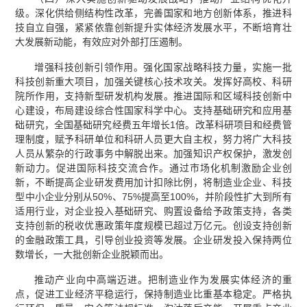
级。深化供给侧结构性改革，完善国家和地方创新体系，推进科
技自立自强，紧紧依靠创新提升实体经济发展水平，不断培育壮
大发展新动能，有效应对外部打压遏制。
增强科技创新引领作用。强化国家战略科技力量，实施一批
科技创新重大项目，加强关键核心技术攻关。发挥好高校、科研
院所作用，支持新型研发机构发展。推进国际和区域科技创新中
心建设，布局建设综合性国家科学中心。支持基础研究和应用基
础研究，全国基础研究经费五年增长1倍。改革科研项目和经费管
理制度，赋予科研单位和科研人员更大自主权，努力将广大科技
人员从繁杂的行政事务中解脱出来。加强知识产权保护，激发创
新动力。促进国际科技交流合作。通过市场化机制激励企业创
新，不断提高企业研发费用加计扣除比例，将制造业企业、科技
型中小企业分别从50%、75%提高至100%，并阶段性扩大到所有
适用行业，对企业投入基础研究、购置设备给予政策支持，各类
支持创新的税收优惠政策年度规模已超过万亿元。创设支持创新
的金融政策工具，引导创业投资等发展。企业研发投入保持两位
数增长，一大批创新企业脱颖而出。
推动产业向中高端迈进。把制造业作为发展实体经济的重
点，促进工业经济平稳运行，保持制造业比重基本稳定。严格执