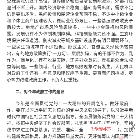
全球通胀仍处于高位，世界经济和贸易增长动能减弱，外部打压
遏制不断上升。国内经济增长企稳向上基础尚需巩固，需求不足
仍是突出矛盾，民间投资和民营企业预期不稳，不少中小微企业
和个体工商户困难较大，稳就业任务艰巨，一些基层财政收支矛
盾较大。房地产市场风险隐患较多，一些中小金融机构风险暴
露。发展仍有不少体制机制障碍。科技创新能力还不强。生态环
境保护任重道远。防灾减灾等城乡基础设施仍有明显薄弱环节。
一些民生领域存在不少短板。形式主义、官僚主义现象仍较突
出，有的地方政策执行“一刀切”、层层加码，有的干部不作为、乱
作为、简单化，存在脱离实际、违背群众意愿、漠视群众合法权
益等问题。一些领域、行业、地方腐败现象时有发生。人民群众
对政府工作还有一些意见和建议应予重视。要直面问题挑战，尽
心竭力改进政府工作，不负人民重托。
二、对今年政府工作的建议
今年是全面贯彻党的二十大精神的开局之年。做好政府工
作，要在以习近平同志为核心的党中央坚强领导下，以习近平新
时代中国特色社会主义思想为指导，全面贯彻落实党的二十大精
神，按照中央经济工作会议部署，扎实推进中国式现代化，坚持
x
稳中求进工作总基调，完整、准确、全面贯彻新发展理念，加快
构建新发展格局，着力推动高质量发展，更好统筹国内国际两个