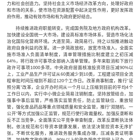
力和社会创造力。坚持社会主义市场经济改革方向，处理好政府
和市场的关系，使市场在资源配置中起决定性作用，更好发挥政
府作用，推动有效市场和有为政府更好结合。
持续推进政府职能转变。完成国务院及地方政府机构改革。
加快建设全国统一大市场，建设高标准市场体系，营造市场化法
治化国际化营商环境。大道至简，政简易行。持之以恒推进触动
政府自身利益的改革。进一步简政放权，放宽市场准入，全面实
施市场准入负面清单制度，清单管理措施比制度建立之初压减
64%，将行政许可事项全部纳入清单管理。多年来取消和下放行
政许可事项1000多项，中央政府层面核准投资项目压减90%以
上，工业产品生产许可证从60类减少到10类，工程建设项目全流
程审批时间压缩到不超过120个工作日。改革商事制度，推行“证
照分离”改革，企业开办时间从一个月以上压缩到目前的平均4个
工作日以内，实行中小微企业简易注销制度。坚持放管结合，加
强事中事后监管，严格落实监管责任，防止监管缺位、重放轻
管，强化食品药品等重点领域质量和安全监管，推行“双随机、一
公开”等方式加强公正监管，规范行使行政裁量权。加强反垄断和
反不正当竞争，全面落实公平竞争审查制度，改革反垄断执法体
制。依法规范和引导资本健康发展，依法坚决管控资本无序扩
张。不断优化服务，推进政务服务集成办理，压减各类证明事
项，加快数字政府建设，90%以上的政务服务实现网上可办，户