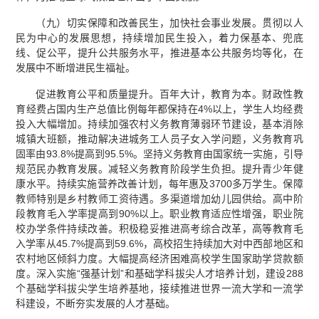
（九）切实保障和改善民生，加快社会事业发展。贯彻以人
民为中心的发展思想，持续增加民生投入，着力保基本、兜底
线、促公平，提升公共服务水平，推进基本公共服务均等化，在
发展中不断增进民生福祉。
促进教育公平和质量提升。百年大计，教育为本。财政性教
育经费占国内生产总值比例每年都保持在4%以上，学生人均经费
投入大幅增加。持续加强农村义务教育薄弱环节建设，基本消除
城镇大班额，推动解决进城务工人员子女入学问题，义务教育巩
固率由93.8%提高到95.5%。坚持义务教育由国家统一实施，引导
规范民办教育发展。减轻义务教育阶段学生负担。提升青少年健
康水平。持续实施营养改善计划，每年惠及3700多万学生。保障
教师特别是乡村教师工资待遇。多渠道增加幼儿园供给。高中阶
段教育毛入学率提高到90%以上。职业教育适应性增强，职业院
校办学条件持续改善。积极稳妥推进高考综合改革，高等教育毛
入学率从45.7%提高到59.6%，高校招生持续加大对中西部地区和
农村地区倾斜力度。大幅提高经济困难高校学生国家助学贷款额
度。深入实施“强基计划”和基础学科拔尖人才培养计划，建设288
个基础学科拔尖学生培养基地，接续推进世界一流大学和一流学
科建设，不断夯实发展的人才基础。