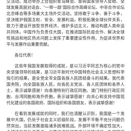
交活动。成功举办上合组织青岛峰会、金砖国家领导人会晤、全
球发展高层对话会、“一带一路”国际合作高峰论坛、中非合作论坛
北京峰会等多场重大主场外交活动。坚持敢于斗争、善于斗争，
坚决维护我国主权、安全、发展利益。积极拓展全球伙伴关系，
致力于建设开放型世界经济，维护多边主义，推动构建人类命运
共同体。中国作为负责任大国，在推进国际抗疫合作、解决全球
性挑战和地区热点问题上发挥了重要建设性作用，为促进世界和
平与发展作出重要贡献。
各位代表！
这些年我国发展取得的成就，是以习近平同志为核心的党中
央坚强领导的结果，是习近平新时代中国特色社会主义思想科学
指引的结果，是全党全军全国各族人民团结奋斗的结果。我代表
国务院，向全国各族人民，向各民主党派、各人民团体和各界人
士，表示诚挚感谢！向香港特别行政区同胞、澳门特别行政区同
胞、台湾同胞和海外侨胞，表示诚挚感谢！向关心和支持中国现
代化建设的各国政府、国际组织和各国朋友，表示诚挚感谢！
在看到发展成就的同时，我们也清醒认识到，我国是一个发
展中大国，仍处于社会主义初级阶段，发展不平衡不充分问题仍
然突出。当前发展面临诸多困难挑战。外部环境不确定性加大，