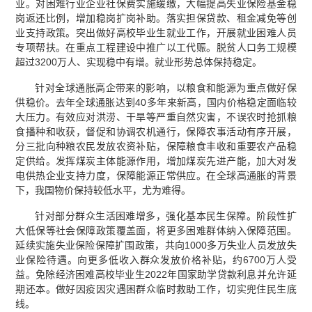
业。对困难行业企业社保费实施缓缴，大幅提高失业保险基金稳
岗返还比例，增加稳岗扩岗补助。落实担保贷款、租金减免等创
业支持政策。突出做好高校毕业生就业工作，开展就业困难人员
专项帮扶。在重点工程建设中推广以工代赈。脱贫人口务工规模
超过3200万人、实现稳中有增。就业形势总体保持稳定。
针对全球通胀高企带来的影响，以粮食和能源为重点做好保
供稳价。去年全球通胀达到40多年来新高，国内价格稳定面临较
大压力。有效应对洪涝、干旱等严重自然灾害，不误农时抢抓粮
食播种和收获，督促和协调农机通行，保障农事活动有序开展，
分三批向种粮农民发放农资补贴，保障粮食丰收和重要农产品稳
定供给。发挥煤炭主体能源作用，增加煤炭先进产能，加大对发
电供热企业支持力度，保障能源正常供应。在全球高通胀的背景
下，我国物价保持较低水平，尤为难得。
针对部分群众生活困难增多，强化基本民生保障。阶段性扩
大低保等社会保障政策覆盖面，将更多困难群体纳入保障范围。
延续实施失业保险保障扩围政策，共向1000多万失业人员发放失
业保险待遇。向更多低收入群众发放价格补贴，约6700万人受
益。免除经济困难高校毕业生2022年国家助学贷款利息并允许延
期还本。做好因疫因灾遇困群众临时救助工作，切实兜住民生底
线。