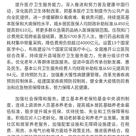
提升医疗卫生服务能力。深入推进和努力普及健康中国行
动，深化医药卫生体制改革，把基本医疗卫生制度作为公共产品
向全民提供，进一步缓解群众看病难、看病贵问题。持续提高基
本医保和大病保险水平，城乡居民医保人均财政补助标准从450元
提高到610元。将更多群众急需药品纳入医保报销范围。住院和门
诊费用实现跨省直接结算，惠及5700多万人次。推行药品和医用
耗材集中带量采购，降低费用负担超过4000亿元。设置13个国家
医学中心，布局建设76个国家区域医疗中心。全面推开公立医院
综合改革，持续提升县域医疗卫生服务能力，完善分级诊疗体
系。优化老年人等群体就医服务。促进中医药传承创新发展、惠
及民生。基本公共卫生服务经费人均财政补助标准从50元提高到
84元。坚持预防为主，加强重大慢性病健康管理。改革完善疾病
预防控制体系，组建国家疾病预防控制局，健全重大疫情防控救
治和应急物资保障体系，努力保障人民健康。
加强社会保障和服务。建立基本养老保险基金中央调剂制
度，连续上调退休人员基本养老金，提高城乡居民基础养老金最
低标准，稳步提升城乡低保、优待抚恤、失业和工伤保障等标
准。积极应对人口老龄化，推动老龄事业和养老产业发展。发展
社区和居家养老服务，加强配套设施和无障碍设施建设，在税
费、用房、水电气价格等方面给予政策支持。推进医养结合，稳