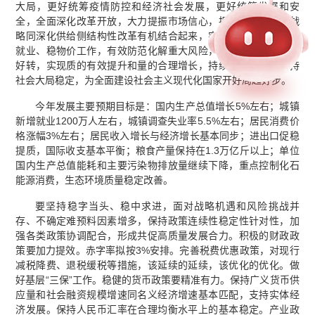
大局，更好统筹疫情防控和经济社会发展，更好统筹发展和安
全，全面深化改革开放，大力提振市场信心，把实施扩大内需战
略同深化供给侧结构性改革有机结合起来，突出做好稳增长、稳
就业、稳物价工作，有效防范化解重大风险，推动经济运行整体
好转，实现质的有效提升和量的合理增长，持续改善民生，保持
社会大局稳定，为全面建设社会主义现代化国家开好局起好步。
今年发展主要预期目标是：国内生产总值增长5%左右；城镇
新增就业1200万人左右，城镇调查失业率5.5%左右；居民消费价
格涨幅3%左右；居民收入增长与经济增长基本同步；进出口促稳
提质，国际收支基本平衡；粮食产量保持在1.3万亿斤以上；单位
国内生产总值能耗和主要污染物排放量继续下降，重点控制化石
能源消费，生态环境质量稳定改善。
要坚持稳字当头、稳中求进，面对战略机遇和风险挑战并
存、不确定难预料因素增多，保持政策连续性稳定性针对性，加
强各类政策协调配合，形成共促高质量发展合力。积极的财政政
策要加力提效。赤字率拟按3%安排。完善税费优惠政策，对现行
减税降费、退税缓税等措施，该延续的延续，该优化的优化。做
好基层“三保”工作。稳健的货币政策要精准有力。保持广义货币供
应量和社会融资规模增速同名义经济增速基本匹配，支持实体经
济发展。保持人民币汇率在合理均衡水平上的基本稳定。产业政