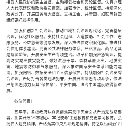
接受人民政协的民主监督，主动接受社会和舆论监督。认真办理
人大代表建议和政协委员提案。加强审计、统计监督。持续深化
政务公开。开展国务院大督查。支持工会、共青团、妇联等群团
组织更好发挥作用。
加强和创新社会治理。推动市域社会治理现代化，完善基层
治理，优化社区服务。支持社会组织、人道救助、社会工作、志
愿服务、公益慈善等健康发展。深入推进信访积案化解。推进社
会信用体系建设。完善公共法律服务体系。严格食品、药品尤其
是疫苗监管。开展安全生产专项整治。改革和加强应急管理，提
高防灾减灾救灾能力，做好洪涝干旱、森林草原火灾、地质灾
害、地震等防御和气象服务。深入推进国家安全体系和能力建
设。加强网络、数据安全和个人信息保护。持续加强社会治安综
合治理，严厉打击各类违法犯罪，开展扫黑除恶专项斗争，依法
严惩黑恶势力及其“保护伞”，平安中国、法治中国建设取得新进
展。
各位代表！
五年来，各级政府认真贯彻落实党中央全面从严治党战略部
署，扎实开展“不忘初心、牢记使命”主题教育和党史学习教育，弘
扬伟大建党精神，严格落实中央八项规定精神，持之以恒纠治“四