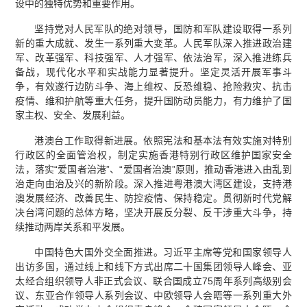
设中的独特优势和重要作用。
坚持党对人民军队的绝对领导，国防和军队建设取得一系列
新的重大成就、发生一系列重大变革。人民军队深入推进政治建
军、改革强军、科技强军、人才强军、依法治军，深入推进练兵
备战，现代化水平和实战能力显著提升。坚定灵活开展军事斗
争，有效遂行边防斗争、海上维权、反恐维稳、抢险救灾、抗击
疫情、维和护航等重大任务，提升国防动员能力，有力维护了国
家主权、安全、发展利益。
港澳台工作取得新进展。依照宪法和基本法有效实施对特别
行政区的全面管治权，制定实施香港特别行政区维护国家安全
法，落实“爱国者治港”、“爱国者治澳”原则，推动香港进入由乱到
治走向由治及兴的新阶段。深入推进粤港澳大湾区建设，支持港
澳发展经济、改善民生、防控疫情、保持稳定。贯彻新时代党解
决台湾问题的总体方略，坚决开展反分裂、反干涉重大斗争，持
续推动两岸关系和平发展。
中国特色大国外交全面推进。习近平主席等党和国家领导人
出访多国，通过线上和线下方式出席二十国集团领导人峰会、亚
太经合组织领导人非正式会议、联合国成立75周年系列高级别会
议、东亚合作领导人系列会议、中欧领导人会晤等一系列重大外