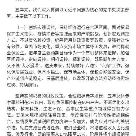
五年来，我们深入贯彻以习近平同志为核心的党中央决策部
署，主要做了以下工作。
（一）创新宏观调控，保持经济运行在合理区间。面对贸易
保护主义抬头、疫情冲击等接踵而来的严峻挑战，创新宏观调控
方式，不过度依赖投资，统筹运用财政货币等政策，增强针对性
有效性，直面市场变化，重点支持市场主体纾困发展，进而稳就
业保民生。把年度主要预期目标作为一个有机整体来把握，加强
区间调控、定向调控、相机调控、精准调控，既果断加大力度，
又不搞“大水漫灌”、透支未来，持续做好“六稳”、“六保”工作，强
化保居民就业、保基本民生、保市场主体、保粮食能源安全、保
产业链供应链稳定、保基层运转，以改革开放办法推动经济爬坡
过坎、持续前行。
坚持实施积极的财政政策。合理把握赤字规模，五年总体赤
字率控制在3%以内，政府负债率控制在50%左右。不断优化支出
结构，教育科技、生态环保、基本民生等重点领域得到有力保
障。实施大规模减税降费政策，制度性安排与阶段性措施相结
合，疫情发生后减税降费力度进一步加大，成为应对冲击的关键
举措。彻底完成营改增任务、取消营业税，将增值税收入占比最
高、涉及行业广泛的税率从17%降至13%，阶段性将小规模纳税