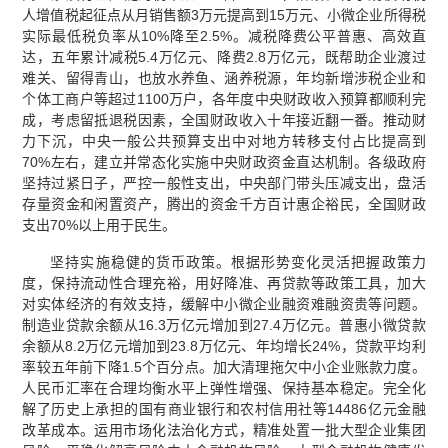
人增值税起征点从月销售额3万元提高到15万元、小微企业所得税
实际最低税负率从10%降至2.5%。减税降费公平普惠、高效直
达，五年累计减税5.4万亿元、降费2.8万亿元，既帮助企业渡过
难关、留得青山，也放水养鱼、涵养税源，年均新增涉税企业和
个体工商户等超过1100万户，各年度中央财政收入预算都顺利完
成，考虑留抵退税因素，全国财政收入十年接近翻一番。推动财
力下沉，中央一般公共预算支出中对地方转移支付占比提高到
70%左右，建立并常态化实施中央财政资金直达机制。各级政府
坚持过紧日子，严控一般性支出，中央部门带头压减支出，盘活
存量资金和闲置资产，腾出的资金千方百计惠企裕民，全国财政
支出70%以上用于民生。
坚持实施稳健的货币政策。根据形势变化灵活把握政策力
度，保持流动性合理充裕，用好降准、再贷款等政策工具，加大
对实体经济的有效支持，缓解中小微企业融资难融资贵等问题。
制造业贷款余额从16.3万亿元增加到27.4万亿元。普惠小微贷款
余额从8.2万亿元增加到23.8万亿元、年均增长24%，贷款平均利
率较五年前下降1.5个百分点。加大清理拖欠中小企业账款力度。
人民币汇率在合理均衡水平上弹性增强、保持基本稳定。完全化
解了历史上承担的国有商业银行和农村信用社等14486亿元金融
改革成本。运用市场化法治化方式，精准处置一批大型企业集团