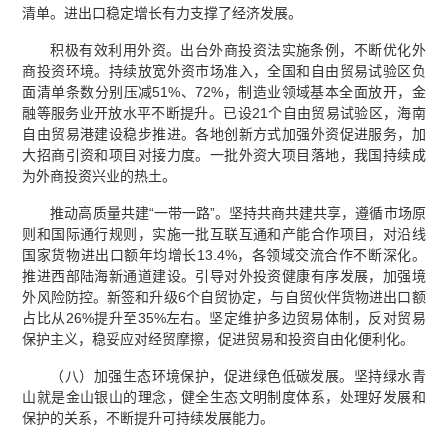
清单。进出口稳定增长有力支撑了经济发展。
积极有效利用外资。出台外商投资法实施条例，不断优化外
商投资环境。持续放宽外资市场准入，全国和自由贸易试验区负
面清单条数分别压减51%、72%，制造业领域基本全面放开，金
融等服务业开放水平不断提升。已设21个自由贸易试验区，海南
自由贸易港建设稳步推进。各地创新方式加强外资促进服务，加
大招商引资和项目对接力度。一批外资大项目落地，我国持续成
为外商投资兴业的热土。
推动高质量共建“一带一路”。坚持共商共建共享，遵循市场原
则和国际通行规则，实施一批互联互通和产能合作项目，对沿线
国家货物进出口额年均增长13.4%，各领域交流合作不断深化。
推进西部陆海新通道建设。引导对外投资健康有序发展，加强境
外风险防控。新签和升级6个自贸协定，与自贸伙伴货物进出口额
占比从26%提升至35%左右。坚定维护多边贸易体制，反对贸易
保护主义，稳妥应对经贸摩擦，促进贸易和投资自由化便利化。
（八）加强生态环境保护，促进绿色低碳发展。坚持绿水青
山就是金山银山的理念，健全生态文明制度体系，处理好发展和
保护的关系，不断提升可持续发展能力。