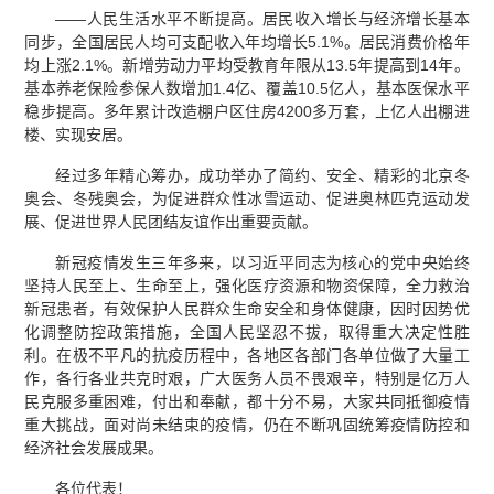
——人民生活水平不断提高。居民收入增长与经济增长基本
同步，全国居民人均可支配收入年均增长5.1%。居民消费价格年
均上涨2.1%。新增劳动力平均受教育年限从13.5年提高到14年。
基本养老保险参保人数增加1.4亿、覆盖10.5亿人，基本医保水平
稳步提高。多年累计改造棚户区住房4200多万套，上亿人出棚进
楼、实现安居。
经过多年精心筹办，成功举办了简约、安全、精彩的北京冬
奥会、冬残奥会，为促进群众性冰雪运动、促进奥林匹克运动发
展、促进世界人民团结友谊作出重要贡献。
新冠疫情发生三年多来，以习近平同志为核心的党中央始终
坚持人民至上、生命至上，强化医疗资源和物资保障，全力救治
新冠患者，有效保护人民群众生命安全和身体健康，因时因势优
化调整防控政策措施，全国人民坚忍不拔，取得重大决定性胜
利。在极不平凡的抗疫历程中，各地区各部门各单位做了大量工
作，各行各业共克时艰，广大医务人员不畏艰辛，特别是亿万人
民克服多重困难，付出和奉献，都十分不易，大家共同抵御疫情
重大挑战，面对尚未结束的疫情，仍在不断巩固统筹疫情防控和
经济社会发展成果。
各位代表！