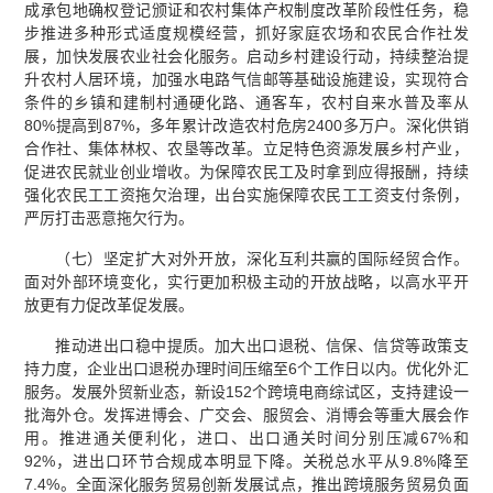
成承包地确权登记颁证和农村集体产权制度改革阶段性任务，稳
步推进多种形式适度规模经营，抓好家庭农场和农民合作社发
展，加快发展农业社会化服务。启动乡村建设行动，持续整治提
升农村人居环境，加强水电路气信邮等基础设施建设，实现符合
条件的乡镇和建制村通硬化路、通客车，农村自来水普及率从
80%提高到87%，多年累计改造农村危房2400多万户。深化供销
合作社、集体林权、农垦等改革。立足特色资源发展乡村产业，
促进农民就业创业增收。为保障农民工及时拿到应得报酬，持续
强化农民工工资拖欠治理，出台实施保障农民工工资支付条例，
严厉打击恶意拖欠行为。
（七）坚定扩大对外开放，深化互利共赢的国际经贸合作。
面对外部环境变化，实行更加积极主动的开放战略，以高水平开
放更有力促改革促发展。
推动进出口稳中提质。加大出口退税、信保、信贷等政策支
持力度，企业出口退税办理时间压缩至6个工作日以内。优化外汇
服务。发展外贸新业态，新设152个跨境电商综试区，支持建设一
批海外仓。发挥进博会、广交会、服贸会、消博会等重大展会作
用。推进通关便利化，进口、出口通关时间分别压减67%和
92%，进出口环节合规成本明显下降。关税总水平从9.8%降至
7.4%。全面深化服务贸易创新发展试点，推出跨境服务贸易负面