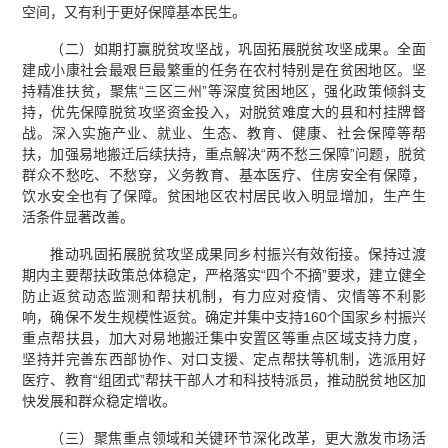
空间，又有利于更好保障基本民生。
（二）如期打赢脱贫攻坚战，巩固拓展脱贫攻坚成果。全面
建成小康社会最艰巨最繁重的任务在农村特别是在贫困地区。坚
持精准扶贫，聚焦“三区三州”等深度贫困地区，强化政策倾斜支
持，优先保障脱贫攻坚资金投入，对脱贫难度大的县和村挂牌督
战。深入实施产业、就业、生态、教育、健康、社会保障等帮
扶，加强易地搬迁后续扶持，重点解决“两不愁三保障”问题，脱贫
群众不愁吃、不愁穿，义务教育、基本医疗、住房安全有保障，
饮水安全也有了保障。贫困地区农村居民收入明显增加，生产生
活条件显著改善。
推动巩固拓展脱贫攻坚成果同乡村振兴有效衔接。保持过渡
期内主要帮扶政策总体稳定，严格落实“四个不摘”要求，建立健全
防止返贫动态监测和帮扶机制，有力应对疫情、灾情等不利影
响，确保不发生规模性返贫。确定并集中支持160个国家乡村振兴
重点帮扶县，加大对易地搬迁集中安置区等重点区域支持力度，
坚持并完善东西部协作、对口支援、定点帮扶等机制，选派用好
医疗、教育“组团式”帮扶干部人才和科技特派员，推动脱贫地区加
快发展和群众稳定增收。
（三）聚焦重点领域和关键环节深化改革，更大激发市场活