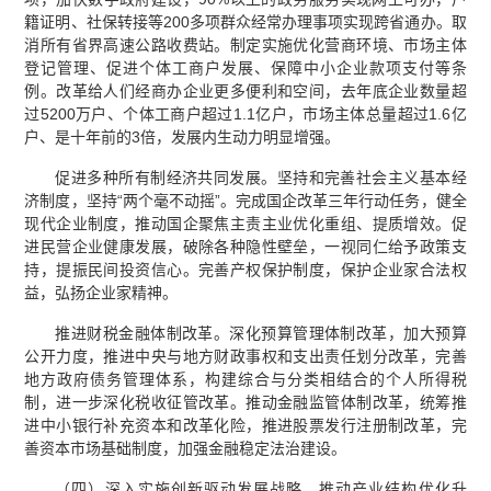
籍证明、社保转接等200多项群众经常办理事项实现跨省通办。取
消所有省界高速公路收费站。制定实施优化营商环境、市场主体
登记管理、促进个体工商户发展、保障中小企业款项支付等条
例。改革给人们经商办企业更多便利和空间，去年底企业数量超
过5200万户、个体工商户超过1.1亿户，市场主体总量超过1.6亿
户、是十年前的3倍，发展内生动力明显增强。
促进多种所有制经济共同发展。坚持和完善社会主义基本经
济制度，坚持“两个毫不动摇”。完成国企改革三年行动任务，健全
现代企业制度，推动国企聚焦主责主业优化重组、提质增效。促
进民营企业健康发展，破除各种隐性壁垒，一视同仁给予政策支
持，提振民间投资信心。完善产权保护制度，保护企业家合法权
益，弘扬企业家精神。
推进财税金融体制改革。深化预算管理体制改革，加大预算
公开力度，推进中央与地方财政事权和支出责任划分改革，完善
地方政府债务管理体系，构建综合与分类相结合的个人所得税
制，进一步深化税收征管改革。推动金融监管体制改革，统筹推
进中小银行补充资本和改革化险，推进股票发行注册制改革，完
善资本市场基础制度，加强金融稳定法治建设。
（四）深入实施创新驱动发展战略，推动产业结构优化升