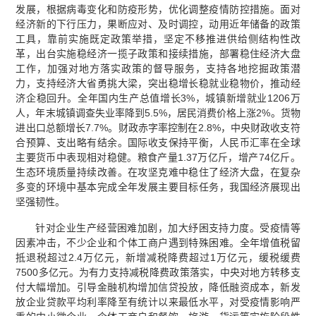
发展，根据病毒变化和防疫形势，优化调整疫情防控措施。面对
经济新的下行压力，果断应对、及时调控，动用近年储备的政策
工具，靠前实施既定政策举措，坚定不移推进供给侧结构性改
革，出台实施稳经济一揽子政策和接续措施，部署稳住经济大盘
工作，加强对地方落实政策的督导服务，支持各地挖掘政策潜
力，支持经济大省勇挑大梁，突出稳增长稳就业稳物价，推动经
济企稳回升。全年国内生产总值增长3%，城镇新增就业1206万
人，年末城镇调查失业率降到5.5%，居民消费价格上涨2%。货物
进出口总额增长7.7%。财政赤字率控制在2.8%，中央财政收支符
合预算、支出略有结余。国际收支保持平衡，人民币汇率在全球
主要货币中表现相对稳健。粮食产量1.37万亿斤，增产74亿斤。
生态环境质量持续改善。在攻坚克难中稳住了经济大盘，在复杂
多变的环境中基本完成全年发展主要目标任务，我国经济展现出
坚强韧性。
针对企业生产经营困难加剧，加大纾困支持力度。受疫情等
因素冲击，不少企业和个体工商户遇到特殊困难。全年增值税留
抵退税超过2.4万亿元，新增减税降费超过1万亿元，缓税缓费
7500多亿元。为有力支持减税降费政策落实，中央对地方转移支
付大幅增加。引导金融机构增加信贷投放，降低融资成本，新发
放企业贷款平均利率降至有统计以来最低水平，对受疫情影响严