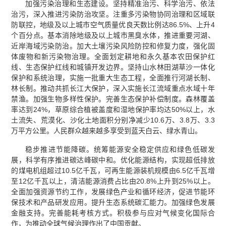
加强污染治理和生态建设。坚持精准治污、科学治污、依法
治污，深入推进污染防治攻坚。注重多污染物协同治理和区域联
防联控，地级及以上城市空气质量优良天数比例达86.5%、上升4
个百分点。基本消除地级及以上城市黑臭水体，推进重要河湖、
近岸海域污染防治。加大土壤污染风险防控和修复力度，强化固
体废物和新污染物治理。全面划定耕地和永久基本农田保护红
线、生态保护红线和城镇开发边界。坚持山水林田湖草沙一体化
保护和系统治理，实施一批重大生态工程，全面推行河湖长制、
林长制。推动共抓长江大保护，深入实施长江流域重点水域十年
禁渔。加强生物多样性保护。完善生态保护补偿制度。森林覆盖
率达到24%，草原综合植被盖度和湿地保护率均达50%以上，水
土流失、荒漠化、沙化土地面积分别净减少10.6万、3.8万、3.3
万平方公里。人民群众越来越多享受到蓝天白云、绿水青山。
稳步推进节能降碳。统筹能源安全稳定供应和绿色低碳发
展，科学有序推进碳达峰碳中和。优化能源结构，实现超低排放
的煤电机组超过10.5亿千瓦，可再生能源装机规模由6.5亿千瓦增
至12亿千瓦以上，清洁能源消费占比由20.8%上升到25%以上。
全面加强资源节约工作，发展绿色产业和循环经济，促进节能环
保技术和产品研发应用。提升生态系统碳汇能力。加强绿色发展
金融支持。完善能耗考核方式。积极参与应对气候变化国际合
作，为推动全球气候治理作出了中国贡献。