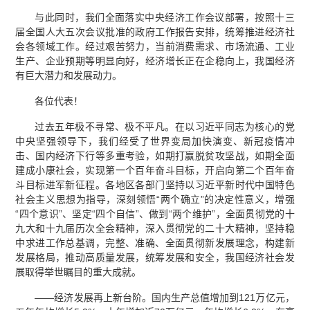
与此同时，我们全面落实中央经济工作会议部署，按照十三
届全国人大五次会议批准的政府工作报告安排，统筹推进经济社
会各领域工作。经过艰苦努力，当前消费需求、市场流通、工业
生产、企业预期等明显向好，经济增长正在企稳向上，我国经济
有巨大潜力和发展动力。
各位代表！
过去五年极不寻常、极不平凡。在以习近平同志为核心的党
中央坚强领导下，我们经受了世界变局加快演变、新冠疫情冲
击、国内经济下行等多重考验，如期打赢脱贫攻坚战，如期全面
建成小康社会，实现第一个百年奋斗目标，开启向第二个百年奋
斗目标进军新征程。各地区各部门坚持以习近平新时代中国特色
社会主义思想为指导，深刻领悟“两个确立”的决定性意义，增强
“四个意识”、坚定“四个自信”、做到“两个维护”，全面贯彻党的十
九大和十九届历次全会精神，深入贯彻党的二十大精神，坚持稳
中求进工作总基调，完整、准确、全面贯彻新发展理念，构建新
发展格局，推动高质量发展，统筹发展和安全，我国经济社会发
展取得举世瞩目的重大成就。
——经济发展再上新台阶。国内生产总值增加到121万亿元，