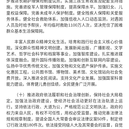
步推进长期护理保险制度试点。实施三孩生育政策及配套支持措
施。完善退役军人管理保障制度，提高保障水平。加强妇女、儿
童权益保障。完善未成年人保护制度。健全残疾人保障和关爱服
务体系。健全社会救助体系，加强低收入人口动态监测，对遇困
人员及时给予帮扶，年均临时救助1100万人次，坚决兜住了困难
群众基本生活保障网。
丰富人民群众精神文化生活。培育和践行社会主义核心价值
观。深化群众性精神文明创建。发展新闻出版、广播影视、文学
艺术、哲学社会科学和档案等事业，加强智库建设。扎实推进媒
体深度融合。提升国际传播效能。加强和创新互联网内容建设。
弘扬中华优秀传统文化，加强文物和文化遗产保护传承。实施文
化惠民工程，公共图书馆、博物馆、美术馆、文化馆站向社会免
费开放。深入推进全民阅读。支持文化产业发展。加强国家科普
能力建设。体育健儿勇创佳绩，全民健身广泛开展。
（十）推进政府依法履职和社会治理创新，保持社会大局稳
定。加强法治政府建设，使经济社会活动更好在法治轨道上运
行。坚持依法行政、大道为公，严格规范公正文明执法，政府的
权力来自人民，有权不可任性，用权必受监督。推动完善法律法
规和规章制度，提请全国人大常委会审议法律议案50件，制定修
订行政法规180件次。依法接受同级人大及其常委会的监督，自觉