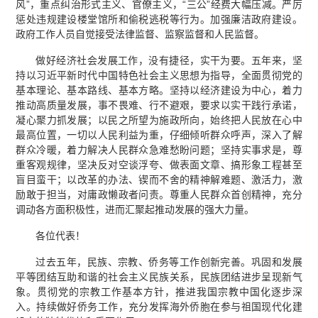
风”，重点纠治形式主义、官僚主义，“三公”经费大幅压减。严厉
惩处违规建设楼堂馆所和偷税逃税等行为。加强廉洁政府建设。
政府工作人员自觉接受法律监督、监察监督和人民监督。
做好经济社会发展工作，没有捷径，实干为要。五年来，坚
持以习近平新时代中国特色社会主义思想为指导，全面贯彻党的
基本理论、基本路线、基本方略。坚持以经济建设为中心，着力
推动高质量发展，事不畏难、行不避艰，要求以实干践行承诺，
凝心聚力抓发展；以民之所望为施政所向，始终把人民放在心中
最高位置，一切以人民利益为重，仔细倾听群众呼声，深入了解
群众冷暖，着力解决人民群众急难愁盼问题；坚持实事求是，尊
重客观规律，坚决反对空谈浮夸、做表面文章、搞形象工程甚至
盲目蛮干；以改革的办法、锲而不舍的精神解难题、激活力，激
励敢于担当，对庸政懒政者问责。尊重人民群众首创精神，充分
调动各方面积极性，进而汇聚起推动发展的强大力量。
各位代表！
过去五年，民族、宗教、侨务等工作创新完善。巩固和发展
平等团结互助和谐的社会主义民族关系，民族团结进步呈现新气
象。贯彻党的宗教工作基本方针，推进我国宗教中国化逐步深
入。持续做好侨务工作，充分发挥海外侨胞在参与祖国现代化建