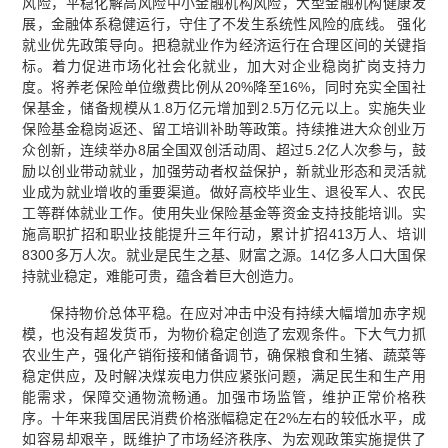
风险，平稳化解高风险中小金融机构风险，大型金融机构健康发
展，金融体系稳健运行，守住了不发生系统性风险的底线。 强化
就业优先政策导向。把稳就业作为经济运行在合理区间的关键指
标。着力促进市场化社会化就业，加大对企业稳岗扩岗支持力
度。将养老保险单位缴费比例从20%降至16%，同时充实全国社
保基金，储备规模从1.8万亿元增加到2.5万亿元以上。实施失业
保险基金稳岗返还、留工培训补助等政策。持续推进大众创业万
众创新，连续举办8届全国双创活动周、超过5.2亿人次参与，鼓
励以创业带动就业，加强劳动者权益保护，新就业形态和灵活就
业成为就业增收的重要渠道。做好高校毕业生、退役军人、农民
工等群体就业工作。使用失业保险基金等资金支持技能培训。实
施高职扩招和职业技能提升三年行动，累计扩招413万人、培训
8300多万人次。就业是民生之基、财富之源。14亿多人口大国保
持就业稳定，难能可贵，蕴含着巨大创造力。
保持物价总体平稳。在应对冲击中没有持续大幅增加赤字规
模，也没有超发货币，为物价稳定创造了宏观条件。下大气力抓
农业生产，强化产销衔接和储备调节，确保粮食和生猪、蔬菜等
稳定供应，及时解决煤炭电力供应紧张问题，满足民生和生产用
能需求，保障交通物流畅通。加强市场监管，维护正常价格秩
序。十年来我国居民消费价格涨幅稳定在2%左右的较低水平，成
如容易却艰辛，既维护了市场经济秩序、为宏观政策实施提供了