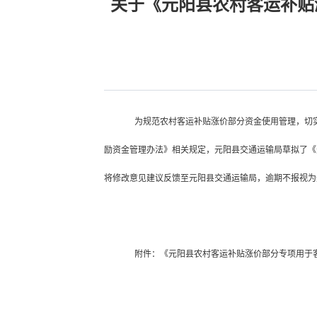
关于《元阳县农村客运补贴
为规范农村客运补贴涨价部分资金使用管理，切
励资金管理办法》相关规定，
元阳县
交通运输
局草拟了《
将修改意见建议反馈至元阳县
交通运输
局，逾期不报视为
附件：《元阳县农村客运补贴
涨价
部分
专项用于