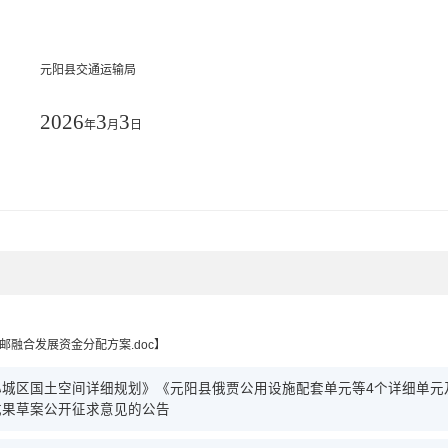
元阳县
交通运输
局
202
6
3
3
年
月
日
融合发展资金分配方案.doc
】
城区国土空间详细规划》《元阳县俄贾公用设施配套单元等4个详细单元
成果草案公开征求意见的公告