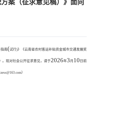
配方案（征求意见稿）》面向
(
务指南
试行
)
》《云南省农村客运补贴资金城市交通发展奖
202
6
3
1
0
》。现对社会公开征求意见，请于
年
月
日前
czess@163.com
）