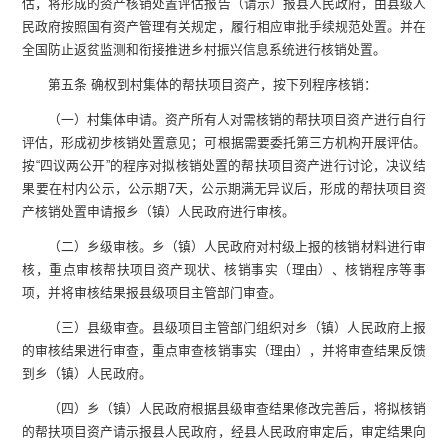
估，将形成的资产核销处置评估报告（请示）报县人民政府，由县级人
民政府按照国有资产管理有关规定，履行相应审批手续规范处置。并在
全国防止返贫监测和衔接推进乡村振兴信息系统进行核销处置。
第五条 确权到村集体的帮扶项目资产，按下列程序核销：
（一）村集体申请。资产所有人对需核销的帮扶项目资产进行自行
评估，形成初步核销处置意见；可根据需要委托第三方机构开展评估。
按“四议两公开”的程序对拟核销处置的帮扶项目资产进行讨论，决议结
果要在村内公示，公示期7天，公示期满无异议后，形成的帮扶项目资
产核销处置申请报乡（镇）人民政府进行审核。
（二）乡级审核。乡（镇）人民政府对村级上报的核销材料进行审
核，重点审核帮扶项目资产现状、核销事实（理由）、核销程序等事
项，并将审核结果报县级项目主管部门审查。
（三）县级审查。县级项目主管部门组织对乡（镇）人民政府上报
的审核结果进行审查，重点审查核销事实（理由），并将审查结果反馈
到乡（镇）人民政府。
（四）乡（镇）人民政府根据县级审查结果修改完善后，将拟核销
的帮扶项目资产请示报县人民政府，经县人民政府审定后，审定结果向