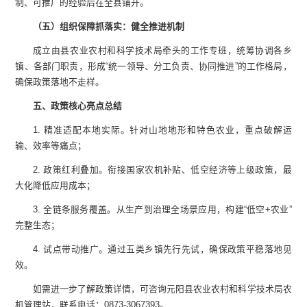
制、可推广的经验后在全县铺开。
（五）组织保障抓落实：健全推进机制
成立由县农业农村和科学技术局牵头的工作专班，统筹协调各乡
镇、各部门职责，形成“统一领导、分工负责、协同推进”的工作格局，
确保政策落地不走样。
五、政策核心亮点总结
1. 精准适配本地实际。针对山地地形和特色农业，重点破解运
输、效率等痛点；
2. 政策红利叠加。衔接国家农机补贴、低空经济等上级政策，最
大化降低应用成本；
3. 全链条服务覆盖。从生产到治理全场景应用，构建“低空+农业”
完整生态；
4. 试点带动推广。通过五类乡镇先行先试，确保政策平稳落地见
效。
如需进一步了解政策详情，可咨询元阳县农业农村和科学技术局农
机管理站，联系电话：0873-3067393。