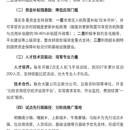
（二）资金补贴强激励：降低应用门槛
落实多重资金支持政策：
一是
农用无人机购置补贴“应补尽补”，并
可享受农业农村部报废更新补贴政策（报废并更新购置可享受农机购置
与应用补贴额的38-46%补贴提升政策）；
二是
积极争取社会化服务、
平台建设等上级资金，整合财政衔接资金重点支持；
三是
利用超长期特
别国债资金保障补贴兑付和基础设施建设。
（三）人才技术双驱动：培育专业力量
人才培养
。
每年开展2次无人机飞手培训班，到2027年累计培训
200人次，支持技能比武活动，壮大专业人才队伍。
技术合作
。
联合大疆公司云南分公司、云南农科院等单位，开发
“元阳农用低空经济运用平台”，实现需求发布、作业监控、费用结算“一
站式”服务。
（四）试点先行探路径：分阶段推广落地
明确南沙镇、嘎娘乡、上新城乡、牛角寨镇、马街乡为先行试点乡
镇，在应用场景、人员培训、基础设施等方面给予优先支持，形成可复