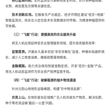
核心监测内容
。
实时监测受污染耕地安全利用、农作物种植规模、
长势、病虫害及灾情等关键信息。
技术创新应用
。
在粮食生产功能区、经济作物区建设“低空+地面”
智能监测点，结合北斗定位技术实现数据实时传输，为精准种植提供科
学依据。
（三）“飞服”行动：便捷高效的农业服务升级
将无人机应用延伸至农业管理服务领域，提升政务服务效率：
监管提质
。
开展永久基本农田“非农非粮化”巡查、种粮补贴面积核
实，减少人工核查误差，确保政策落地精准。
金融赋能
。
助力农业保险快速查勘定损，开发“低空+金融”产品，
将无人机动态监测作为农业资产抵押监管手段。
（四）“飞运”行动：破解瓶颈的城乡物流通道
针对元阳山地地形运输难题，构建“空中物流走廊”：
农资上山
。
在地形复杂区域推广无人机吊装生产物资，解决化肥、
种子等农资运输“最后一公里”问题。