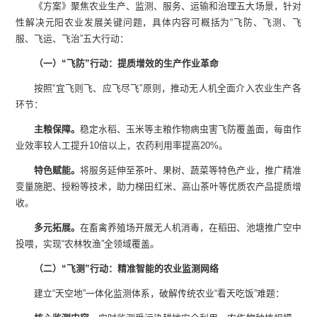
《方案》聚焦农业生产、监测、服务、运输和治理五大场景，针对
性解决元阳农业发展关键问题，具体内容可概括为“飞防、飞测、飞
服、飞运、飞治”五大行动：
（一）“飞防”行动：提质增效的生产作业革命
按照“宜飞则飞、应飞尽飞”原则，推动无人机全面介入农业生产各
环节：
主粮保障
。
稳定水稻、玉米等主粮作物病虫害飞防覆盖面，每亩作
业效率较人工提升10倍以上，农药利用率提高20%。
特色赋能
。
将服务延伸至茶叶、果树、蔬菜等特色产业，推广精准
变量施肥、授粉等技术，助力梯田红米、高山茶叶等优质农产品提质增
收。
多元拓展
。
在畜禽养殖场开展无人机消毒，在稻田、池塘推广空中
投喂，实现“农林牧渔”全领域覆盖。
（二）“飞测”行动：精准智能的农业监测网络
建立“天空地”一体化监测体系，破解传统农业“看天吃饭”难题：