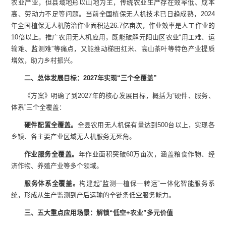
农业产业，但县域地形以山地为主，传统农业生产存在效率低、成本
高、劳动力不足等问题。当前全国植保无人机技术已日趋成熟，2024
年全国植保无人机防治作业面积达26.7亿亩次，作业效率是人工作业的
10倍以上。推广农用无人机应用，既能破解元阳山区农业“用工难、运
输难、监测难”等痛点，又能推动梯田红米、高山茶叶等特色产业提质
增效，助力乡村振兴。
二、总体发展目标：2027年实现“三个全覆盖”
《方案》明确了到2027年的核心发展目标，概括为“硬件、服务、
体系”三个全覆盖：
硬件配置全覆盖
。
全县农用无人机保有量达到500台以上，实现各
乡镇、各主要产业区域无人机服务无死角。
作业服务全覆盖
。
年作业面积突破60万亩次，涵盖粮食作物、经
济作物、养殖产业等多个领域。
服务体系全覆盖
。
构建起“监测—植保—转运”一体化智能服务系
统，形成从生产监测到产后运输的全链条低空服务能力。
三、五大重点应用场景：解锁“低空+农业”多元价值