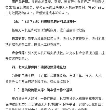
农产品进城
。
探索山地蔬菜、荔枝、莲雾等生鲜农产品“产地直达
餐桌”低空运输服务，参考云南怒江峡谷无人机运输案例，将农产品出
山时效提高5倍以上，降低流通成本30%以上。
（五）“飞治”行动：科技赋能的乡村治理提升
拓展无人机在乡村治理领域应用，提升基层治理效能：
日常监管：
用于水域非法捕捞执法、农村人居环境整治、农村宅基
地管理等巡查工作，降低人工巡查成本。
应急保障：
引入无人机开展灾后搜救，补充农村应急救援力量，提
升灾害应对能力。
四、七大支撑保障：确保政策落地见效
为推动目标实现，《方案》从基础设施、市场主体、技术、人才、
资金等七个方面构建保障体系，核心亮点如下：
（一）基础设施硬支撑：筑牢低空作业基础
重点推进三大建设：一是在田间、林间布设无人机快速充电装置，
保障续航能力；二是建设无人机“机巢”和起降平台，实现常态化作业；
三是推动种植区域电线、线缆“空入地”，消除飞行安全隐患。