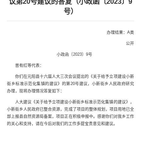
议第20号建议的答复（小政函〔2023〕9
号）
办理结果：
A类
公开
小
政函
〔
2023
〕
9
号
普有红等代表：
你们在元阳县十六届人大三次会议提出的《关于给予立项建设小新
街乡标准示范化集镇的建议》的第
20
号建议，小新街乡人民政府研究
办理，现将办理情况答复如下：
人大建议《关于给予立项建设小新街乡标准示范化集镇的建议》，
小新街乡人民政府已整合资源，完成了项目的整体规划，项目用地已全
部上报县自然资源局备案，项目正在积极申报中。感谢你们对我
乡
工作
的关心和支持，请在今后对我们的工作多提宝贵意见和建议。