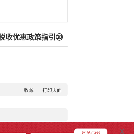
善税收优惠政策指引⑳
收藏
x