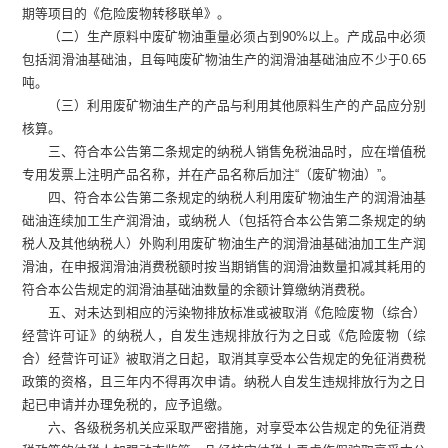
期等项目的《危险废物转移联单》。
（二）生产原料中废矿物油重量必须占到
90%
以上。产成品中必须
包括润滑油基础油，且每吨废矿物油生产的润滑油基础油应不少于
0.65
吨。
（三）利用废矿物油生产的产品与利用其他原料生产的产品应分别
核算。
三、符合本公告第二条规定的纳税人销售免税油品时，应在增值税
专用发票上注明产品名称，并在产品名称后加注
“
（废矿物油）
”
。
四、符合本公告第二条规定的纳税人利用废矿物油生产的润滑油基
础油连续加工生产润滑油，或纳税人（包括符合本公告第二条规定的纳
税人及其他纳税人）外购利用废矿物油生产的润滑油基础油加工生产润
滑油，在申报润滑油消费税额时按当期销售的润滑油数量扣减其耗用的
符合本公告规定的润滑油基础油数量的余额计算缴纳消费税。
五、对未达到相应的污染物排放标准或被取消《危险废物（综合）
经营许可证》的纳税人，自发生违规排放行为之日或《危险废物（综
合）经营许可证》被取消之日起，取消其享受本公告规定的免征消费税
政策的资格，且三年内不得再次申请。纳税人自发生违规排放行为之日
起已申请并办理免税的，应予追缴。
六、各级税务机关应采取严密措施，对享受本公告规定的免征消费