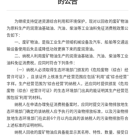
的公告
为继续支持促进资源综合利用和环境保护，现对以回收的废矿物油
为原料生产的润滑油基础油、汽油、柴油等工业油料免征消费税政策公
告如下：
一、废矿物油，是指工业生产领域机械设备及汽车、船舶等交通运
输设备使用后失去或降低功效更换下来的废润滑油。
二、纳税人利用废矿物油生产的润滑油基础油、汽油、柴油等工业
油料免征消费税，应同时符合下列条件：
（一）纳税人必须取得生态环境部门颁发的《危险废物（综合）经
营许可证》，且该证件上核准生产经营范围应包括
“
利用
”
或
“
综合经营
”
字样。生产经营范围为
“
综合经营
”
的纳税人，还应同时提供颁发《危险
废物（综合）经营许可证》的生态环境部门出具的能证明其生产经营范
围包括
“
利用
”
的材料。
纳税人在申请办理免征消费税备案时，应同时提交污染物排放地生
态环境部门确定的该纳税人应予执行的污染物排放标准，以及污染物排
放地生态环境部门在此前
6
个月以内出具的该纳税人的污染物排放符合
上述标准的证明材料。
纳税人回收的废矿物油应具备能显示其名称、特性、数量、接受日