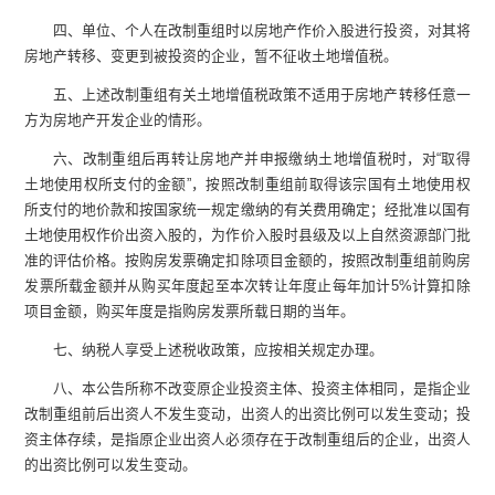
四、单位、个人在改制重组时以房地产作价入股进行投资，对其将
房地产转移、变更到被投资的企业，暂不征收土地增值税。
五、上述改制重组有关土地增值税政策不适用于房地产转移任意一
方为房地产开发企业的情形。
六、改制重组后再转让房地产并申报缴纳土地增值税时，对
“
取得
土地使用权所支付的金额
”
，按照改制重组前取得该宗国有土地使用权
所支付的地价款和按国家统一规定缴纳的有关费用确定；经批准以国有
土地使用权作价出资入股的，为作价入股时县级及以上自然资源部门批
准的评估价格。按购房发票确定扣除项目金额的，按照改制重组前购房
发票所载金额并从购买年度起至本次转让年度止每年加计
5%
计算扣除
项目金额，购买年度是指购房发票所载日期的当年。
七、纳税人享受上述税收政策，应按相关规定办理。
八、本公告所称不改变原企业投资主体、投资主体相同，是指企业
改制重组前后出资人不发生变动，出资人的出资比例可以发生变动；投
资主体存续，是指原企业出资人必须存在于改制重组后的企业，出资人
的出资比例可以发生变动。