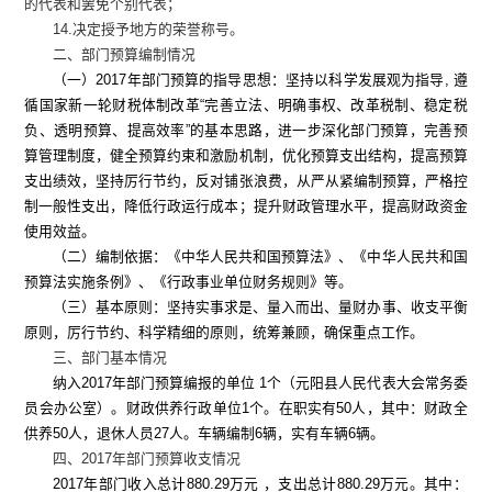
的代表和罢免个别代表；
14.决定授予地方的荣誉称号。
二、部门预算编制情况
（一）
2017年部门预算的指导思想：
坚持以科学发展观为指导
, 遵
循国家新一轮财税体制改革“完善立法、明确事权、改革税制、稳定税
负、透明预算、提高效率”的基本思路，进一步深化部门预算，完善预
算管理制度，健全预算约束和激励机制，优化预算支出结构，提高预算
支出绩效，坚持厉行节约，反对铺张浪费，从严从紧编制预算，严格控
制一般性支出，降低行政运行成本；提升财政管理水平，提高财政资金
使用效益。
（二）编制依据：
《中华人民共和国预算法》、《中华人民共和国
预算法实施条例》、《行政事业单位财务规则》等。
（三）基本原则：
坚持实事求是、量入而出、量财办事、收支平衡
原则，厉行节约、科学精细的原则，统筹兼顾，确保重点工作。
三、部门基本情况
纳入
2017年部门预算编报的单位 1个（元阳县人民代表大会常务委
员会办公室）。财政供养行政单位1个。在职实有50人，其中：财政全
供养50人，退休人员27人。车辆编制6辆，实有车辆6辆。
四、
2017年部门预算收支情况
2017年部门收入总计880.29万元 ，支出总计880.29万元。其中：