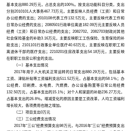
基本支出880.29万元，占总支出的100％。按支出功能科目分类，支出
分别2010101人大事务467.73万元，主要反映人员经费（工资）和日常
办公经费的支出；2010108代表工作132.5万元，主要反映代表工作和
日常办公经费的支出；2080501行政单位离退182.09万元主要反映人员
经费（工资）和日常办公经费的支出；2082702、2082703财政对其他
社会保险基金的补助3.16万元，主要反映职工工伤保险、生育保险的补
助支出；2101101行政事业单位医疗40.63万元，主要反映在职职工和
离退休干部的医疗支出；2210201住房改革支出54.18万元，主要反映
在职职工住房公积金的支出。
（一）基本支出情况
2017年用于人大机关正常运转的日常支出880.29万元，包括基本
工资、津贴补贴等工资福利支出511.52万元，占基本支出的58.1％；办
公经费、印刷费、水电费、汽燃费、办公设备购置等日常公用经费
132.50万元，占基本支出的15.1％；
对个人和家庭的补助
236.27万元，
占基本支出的26.8％。
增减变化的原因主要是工资改革，人均工资福利
增长较大，各项费用也随之增加。
（二）项目支出
0万元
（三）三公经费支出情况
2017年“三公”经费预算支出98万元，与2016年“三公”经费预算支出