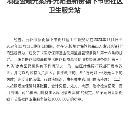
项检查曝光案例-元阳县新街镇下节街社区
卫生服务站
经查，
元阳县新街镇下节街社区卫生服务站
在
2023
年
1
月
1
日至
2024
年
12
月
31
日期间日期间，存
在
“
未按规定保管药品出入库记录资料
”
的
违规行为
，
违反了《医疗保障基金使用监督管理条例》第十六条的规
定。
元阳县医疗保障局依据
《医疗保障基金使用监督管理条例》第三十
九条
“
定点医药机构有下列情形之一的，由医疗保障行政部门责令改
正，并可以约谈有关负责人；拒不改正的，处
1
万元以上
5
万元以下的
罚款；违反其他法律、行政法规的，由有关主管部门依法处理：（二）
未按照规定保管财务账目、会计凭证、处方、病历、治疗检查记录、费
用明细、药品和医用耗材出入库记录等资料
”
的规定。给予元阳县新街
镇下节街社区卫生服务站处
10000.00
元的罚款。