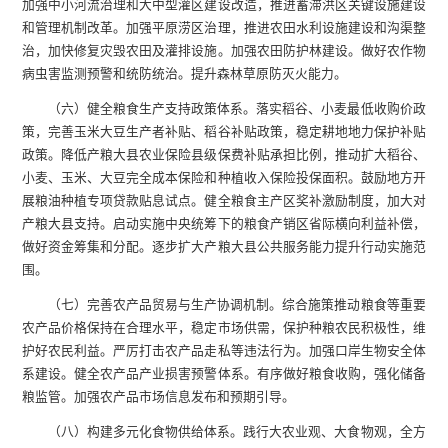
加强中小河流治理和大中型灌区建设改造，推进蓄滞洪区关键设施建设
和管理机制改革。加强平原涝区治理，推进农田水利设施建设和沟渠整
治，加快修复灾毁农田及灌排设施。加强农田防护林建设。做好农作物
病虫害监测预警和统防统治。提升森林草原防灭火能力。
（六）健全粮食生产支持政策体系。落实稻谷、小麦最低收购价政
策，完善玉米大豆生产者补贴、稻谷补贴政策，稳定耕地地力保护补贴
政策。降低产粮大县农业保险县级保费补贴承担比例，推动扩大稻谷、
小麦、玉米、大豆完全成本保险和种植收入保险投保面积。鼓励地方开
展粮油种植专项贷款贴息试点。健全粮食主产区奖补激励制度，加大对
产粮大县支持。启动实施中央统筹下的粮食产销区省际横向利益补偿，
做好资金筹集和分配。逐步扩大产粮大县公共服务能力提升行动实施范
围。
（七）完善农产品贸易与生产协调机制。综合施策推动粮食等重要
农产品价格保持在合理水平，稳定市场供需，保护种粮农民积极性，维
护好农民利益。严厉打击农产品走私等违法行为。加强口岸生物安全体
系建设。健全农产品产业损害预警体系。有序做好粮食收购，强化储备
粮监管。加强农产品市场信息发布和预期引导。
（八）构建多元化食物供给体系。践行大农业观、大食物观，全方