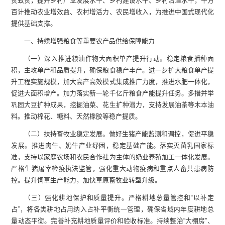
贫致贫，提升乡村产业发展水平、乡村建设水平、乡村治理水平，千方
百计推动农业增效益、农村增活力、农民增收入，为推进中国式现代化
提供基础支撑。
一、持续增强粮食等重要农产品供给保障能力
（一）深入推进粮油作物大面积单产提升行动。稳定粮食播种面
积，主攻单产和品质提升，确保粮食稳产丰产。进一步扩大粮食单产提
升工程实施规模，加大高产高效模式集成推广力度，推进水肥一体化，
促进大面积增产。加力落实新一轮千亿斤粮食产能提升任务。多措并举
巩固大豆扩种成果，挖掘油菜、花生扩种潜力，支持发展油茶等木本油
料。推动棉花、糖料、天然橡胶等稳产提质。
（二）扶持畜牧业稳定发展。做好生猪产能监测和调控，促进平稳
发展。推进肉牛、奶牛产业纾困，稳定基础产能。落实灭菌乳国家标
准，支持以家庭农场和农民合作社为主体的奶业养殖加工一体化发展。
严格生猪屠宰检疫执法监管，强化重大动物疫病和重点人畜共患病防
控。提升饲草生产能力，加快草原畜牧业转型升级。
（三）强化耕地保护和质量提升。严格耕地总量管控和“以补定
占”，将各类耕地占用纳入占补平衡统一管理，确保省域内年度耕地总
量动态平衡。完善补充耕地质量评价和验收标准。持续整治“大棚房”、