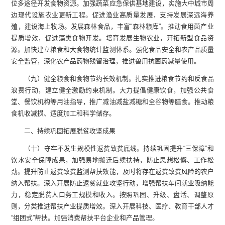
位多途径开发食物资源。加强蔬菜应急保供基地建设，实施大中城市周
边现代设施农业更新工程。促进渔业高质量发展，支持发展深远海养
殖，建设海上牧场。发展森林食品，丰富“森林粮库”。推动食用菌产业
提质增效，促进藻类食物开发。培育发展生物农业，开拓新型食品资
源。加快建立粮食和大食物统计监测体系。强化食品安全和农产品质量
安全监管，深化农产品药物残留治理，推进兽用抗菌药减量使用。
（九）健全粮食和食物节约长效机制。扎实推进粮食节约和反食品
浪费行动，建立健全激励约束机制。大力提倡健康饮食，加强公共食
堂、餐饮机构等用油指导，推广减油减盐减糖和全谷物等膳食。推动粮
食机收减损、适度加工和科学储存。
二、持续巩固拓展脱贫攻坚成果
（十）守牢不发生规模性返贫致贫底线。持续巩固提升“三保障”和
饮水安全保障成果，加强易地搬迁后续扶持，防止思想松懈、工作松
劲。提升防止返贫致贫监测帮扶效能，及时将存在返贫致贫风险的农户
纳入帮扶。深入开展防止返贫就业攻坚行动，增强帮扶车间就业吸纳能
力，稳定脱贫人口务工规模和收入。按照巩固、升级、盘活、调整原
则，分类推进帮扶产业提质增效。深入开展科技、医疗、教育干部人才
“组团式”帮扶。加强消费帮扶平台企业和产品管理。