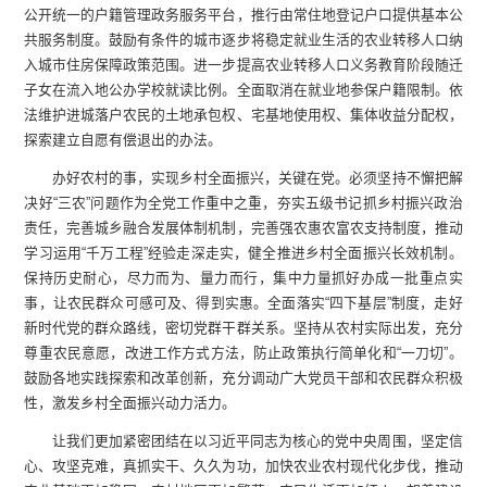
公开统一的户籍管理政务服务平台，推行由常住地登记户口提供基本公
共服务制度。鼓励有条件的城市逐步将稳定就业生活的农业转移人口纳
入城市住房保障政策范围。进一步提高农业转移人口义务教育阶段随迁
子女在流入地公办学校就读比例。全面取消在就业地参保户籍限制。依
法维护进城落户农民的土地承包权、宅基地使用权、集体收益分配权，
探索建立自愿有偿退出的办法。
办好农村的事，实现乡村全面振兴，关键在党。必须坚持不懈把解
决好“三农”问题作为全党工作重中之重，夯实五级书记抓乡村振兴政治
责任，完善城乡融合发展体制机制，完善强农惠农富农支持制度，推动
学习运用“千万工程”经验走深走实，健全推进乡村全面振兴长效机制。
保持历史耐心，尽力而为、量力而行，集中力量抓好办成一批重点实
事，让农民群众可感可及、得到实惠。全面落实“四下基层”制度，走好
新时代党的群众路线，密切党群干群关系。坚持从农村实际出发，充分
尊重农民意愿，改进工作方式方法，防止政策执行简单化和“一刀切”。
鼓励各地实践探索和改革创新，充分调动广大党员干部和农民群众积极
性，激发乡村全面振兴动力活力。
让我们更加紧密团结在以习近平同志为核心的党中央周围，坚定信
心、攻坚克难，真抓实干、久久为功，加快农业农村现代化步伐，推动