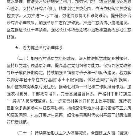
尾水处理。推进受污染耕地安全利用，加强农用地土壤重金属污染溯源
和整治。支持秸秆综合利用，精准划定禁烧范围，依法依规落实禁烧管
控要求。大力推进“三北”工程，强化资源协同和联防联治，提升防沙治
沙综合治理效果。加强草原生态保护修复。推进生态清洁小流域建设。
坚定推进长江十年禁渔，强化长江珍稀濒危物种拯救和重要栖息地生态
修复。
五、着力健全乡村治理体系
（二十）加强农村基层党组织建设。深入推进抓党建促乡村振兴，
坚持以党建引领基层治理，提高基层党组织领导能力。保持县级党政领
导班子成员任期稳定，持续加强乡镇领导班子和干部队伍建设，着力解
决部分年轻干部在农村基层“水土不服”问题。做好全国村“两委”换届，
集中整顿软弱涣散村党组织，推动驻村第一书记和工作队担当作为。加
强农村党员、干部教育培训。完善基层监督体系，严格村干部特别是
“一肩挑”人员管理监督。进一步完善村务公开和民主议事制度，支持农
民群众多渠道参与村级议事协商。持续深化整治乡村振兴领域不正之风
和腐败问题，扎实开展对村巡察，细化完善新时代农村基层干部廉洁履
行职责规范。
（二十一）持续整治形式主义为基层减负。全面建立乡镇（街道）