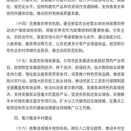
化、规范化水平。加快构建农产品和农资现代流通网络，支持各类主体
协同共建供应链。推动农村电商高质量发展。
（十四）完善联农带农机制。健全新型农业经营主体扶持政策同带
动农户增收挂钩机制，将联农带农作为政策倾斜的重要依据。引导企
业、农民合作社、家庭农场与农户等紧密联合与合作，通过保底分红、
入股参股、服务带动等方式，让农民更多分享产业增值收益。规范和引
导农业农村领域社会投资，健全风险防范机制。
（十五）拓宽农民增收渠道。引导农民发展适合家庭经营的产业项
目，因地制宜发展庭院经济、林下经济、民宿经济。加大稳岗就业政策
支持力度，强化就业服务和劳务协作，培育推介特色劳务品牌。推进家
政兴农行动。加强大龄农民工就业扶持。推动农民工工资支付保障制度
全面覆盖和有效运转，依法纠治各类欠薪问题。发展各具特色的县域经
济，支持发展就业容量大的富民产业，促进农民就近就业增收。实施数
字乡村强农惠农富农专项行动。扩大以工代赈项目实施规模，在重点工
程项目和农业农村基础设施建设领域推广以工代赈。
四、着力推进乡村建设
（十六）统筹县域城乡规划布局。顺应人口变化趋势，推动乡村全