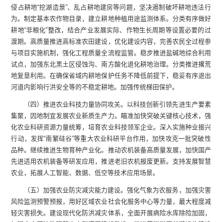
侵占耕地“挖湖造景”、乱占耕地建房等问题，坚决遏制破坏耕地违法行
为。制定基本农作物目录，建立耕地种植用途监测体系。分类有序做好
耕地“非粮化”整改，结合产业发展实际、作物生长周期等设置必要的过
渡期。高质量推进高标准农田建设，优化建设内容，完善农民全过程参
与项目实施机制，强化工程质量全流程监管。稳步推进盐碱地综合利用
试点，加强东北黑土区侵蚀沟、南方酸化退化耕地治理。分类推进撂荒
地复垦利用。在确保省域内耕地保护任务不降低前提下，稳妥有序退出
河道内影响行洪安全等的不稳定耕地。加强传统梯田保护。
（四）推进农业科技力量协同攻关。以科技创新引领先进生产要素
集聚，因地制宜发展农业新质生产力。瞄准加快突破关键核心技术，强
化农业科研资源力量统筹，培育农业科技领军企业。深入实施种业振兴
行动，发挥“南繁硅谷”等重大农业科研平台作用，加快攻克一批突破性
品种。继续推进生物育种产业化。推动农机装备高质量发展，加快国产
先进适用农机装备等研发应用，推进老旧农机报废更新。支持发展智慧
农业，拓展人工智能、数据、低空等技术应用场景。
（五）加强农业防灾减灾能力建设。强化气象为农服务，加强灾害
风险监测预警预报，用好区域农业社会化服务中心等力量，最大程度减
轻灾害损失。建设现代化防洪减灾体系，全面开展病险水库除险加固，