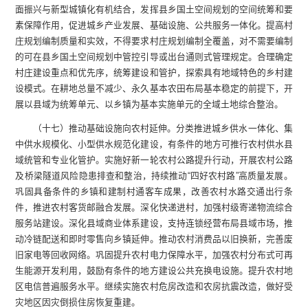
面振兴与新型城镇化有机结合，发挥县乡国土空间规划的空间统筹和要
素保障作用，促进城乡产业发展、基础设施、公共服务一体化。提高村
庄规划编制质量和实效，不得要求村庄规划编制全覆盖，对不需要编制
的可在县乡国土空间规划中管控引导或出台通则式管理规定。合理确定
村庄建设重点和优先序，统筹建设和管护，探索具有地域特色的乡村建
设模式。在耕地总量不减少、永久基本农田布局基本稳定的前提下，开
展以县域为统筹单元、以乡镇为基本实施单元的全域土地综合整治。
（十七）推动基础设施向农村延伸。分类推进城乡供水一体化、集
中供水规模化、小型供水规范化建设，有条件的地方可推行农村供水县
域统管和专业化管护。实施好新一轮农村公路提升行动，开展农村公路
及桥梁隧道风险隐患排查和整治，持续推动“四好农村路”高质量发展。
巩固具备条件的乡镇和建制村通客车成果，改善农村水路交通出行条
件，推进农村客货邮融合发展。深化快递进村，加强村级寄递物流综合
服务站建设。深化县域商业体系建设，支持连锁经营布局县域市场，推
动冷链配送和即时零售向乡镇延伸。推动农村消费品以旧换新，完善废
旧家电等回收网络。巩固提升农村电力保障水平，加强农村分布式可再
生能源开发利用，鼓励有条件的地方建设公共充换电设施。提升农村地
区电信普遍服务水平。继续实施农村危房改造和农房抗震改造，做好受
灾地区因灾倒损住房恢复重建。