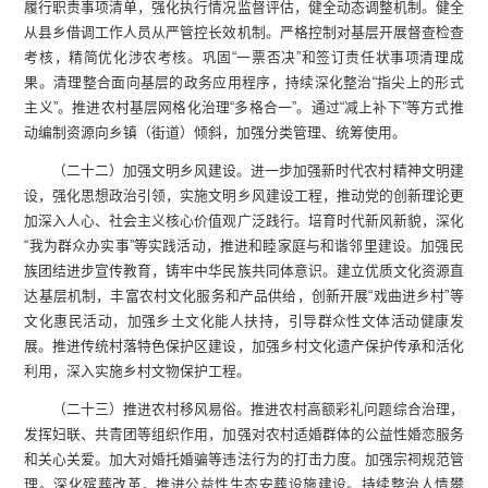
履行职责事项清单，强化执行情况监督评估，健全动态调整机制。健全
从县乡借调工作人员从严管控长效机制。严格控制对基层开展督查检查
考核，精简优化涉农考核。巩固“一票否决”和签订责任状事项清理成
果。清理整合面向基层的政务应用程序，持续深化整治“指尖上的形式
主义”。推进农村基层网格化治理“多格合一”。通过“减上补下”等方式推
动编制资源向乡镇（街道）倾斜，加强分类管理、统筹使用。
（二十二）加强文明乡风建设。进一步加强新时代农村精神文明建
设，强化思想政治引领，实施文明乡风建设工程，推动党的创新理论更
加深入人心、社会主义核心价值观广泛践行。培育时代新风新貌，深化
“我为群众办实事”等实践活动，推进和睦家庭与和谐邻里建设。加强民
族团结进步宣传教育，铸牢中华民族共同体意识。建立优质文化资源直
达基层机制，丰富农村文化服务和产品供给，创新开展“戏曲进乡村”等
文化惠民活动，加强乡土文化能人扶持，引导群众性文体活动健康发
展。推进传统村落特色保护区建设，加强乡村文化遗产保护传承和活化
利用，深入实施乡村文物保护工程。
（二十三）推进农村移风易俗。推进农村高额彩礼问题综合治理，
发挥妇联、共青团等组织作用，加强对农村适婚群体的公益性婚恋服务
和关心关爱。加大对婚托婚骗等违法行为的打击力度。加强宗祠规范管
理。深化殡葬改革，推进公益性生态安葬设施建设。持续整治人情攀