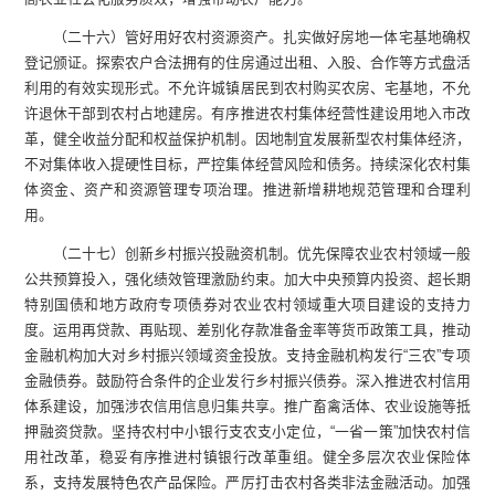
（二十六）管好用好农村资源资产。扎实做好房地一体宅基地确权
登记颁证。探索农户合法拥有的住房通过出租、入股、合作等方式盘活
利用的有效实现形式。不允许城镇居民到农村购买农房、宅基地，不允
许退休干部到农村占地建房。有序推进农村集体经营性建设用地入市改
革，健全收益分配和权益保护机制。因地制宜发展新型农村集体经济，
不对集体收入提硬性目标，严控集体经营风险和债务。持续深化农村集
体资金、资产和资源管理专项治理。推进新增耕地规范管理和合理利
用。
（二十七）创新乡村振兴投融资机制。优先保障农业农村领域一般
公共预算投入，强化绩效管理激励约束。加大中央预算内投资、超长期
特别国债和地方政府专项债券对农业农村领域重大项目建设的支持力
度。运用再贷款、再贴现、差别化存款准备金率等货币政策工具，推动
金融机构加大对乡村振兴领域资金投放。支持金融机构发行“三农”专项
金融债券。鼓励符合条件的企业发行乡村振兴债券。深入推进农村信用
体系建设，加强涉农信用信息归集共享。推广畜禽活体、农业设施等抵
押融资贷款。坚持农村中小银行支农支小定位，“一省一策”加快农村信
用社改革，稳妥有序推进村镇银行改革重组。健全多层次农业保险体
系，支持发展特色农产品保险。严厉打击农村各类非法金融活动。加强