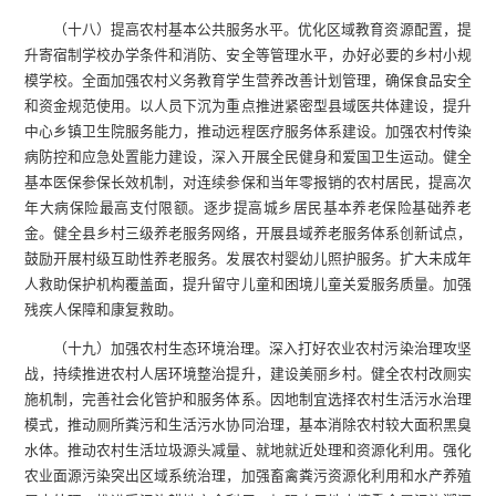
（十八）提高农村基本公共服务水平。优化区域教育资源配置，提
升寄宿制学校办学条件和消防、安全等管理水平，办好必要的乡村小规
模学校。全面加强农村义务教育学生营养改善计划管理，确保食品安全
和资金规范使用。以人员下沉为重点推进紧密型县域医共体建设，提升
中心乡镇卫生院服务能力，推动远程医疗服务体系建设。加强农村传染
病防控和应急处置能力建设，深入开展全民健身和爱国卫生运动。健全
基本医保参保长效机制，对连续参保和当年零报销的农村居民，提高次
年大病保险最高支付限额。逐步提高城乡居民基本养老保险基础养老
金。健全县乡村三级养老服务网络，开展县域养老服务体系创新试点，
鼓励开展村级互助性养老服务。发展农村婴幼儿照护服务。扩大未成年
人救助保护机构覆盖面，提升留守儿童和困境儿童关爱服务质量。加强
残疾人保障和康复救助。
（十九）加强农村生态环境治理。深入打好农业农村污染治理攻坚
战，持续推进农村人居环境整治提升，建设美丽乡村。健全农村改厕实
施机制，完善社会化管护和服务体系。因地制宜选择农村生活污水治理
模式，推动厕所粪污和生活污水协同治理，基本消除农村较大面积黑臭
水体。推动农村生活垃圾源头减量、就地就近处理和资源化利用。强化
农业面源污染突出区域系统治理，加强畜禽粪污资源化利用和水产养殖