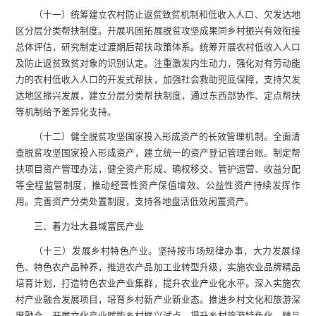
（十一）统筹建立农村防止返贫致贫机制和低收入人口、欠发达地
区分层分类帮扶制度。开展巩固拓展脱贫攻坚成果同乡村振兴有效衔接
总体评估，研究制定过渡期后帮扶政策体系。统筹开展农村低收入人口
及防止返贫致贫对象的识别认定。注重激发内生动力，强化对有劳动能
力的农村低收入人口的开发式帮扶，加强社会救助兜底保障，支持欠发
达地区振兴发展，建立分层分类帮扶制度，通过东西部协作、定点帮扶
等机制给予差异化支持。
（十二）健全脱贫攻坚国家投入形成资产的长效管理机制。全面清
查脱贫攻坚国家投入形成资产，建立统一的资产登记管理台账。制定帮
扶项目资产管理办法，健全资产形成、确权移交、管护运营、收益分配
等全程监管制度，推动经营性资产保值增效、公益性资产持续发挥作
用。完善资产分类处置制度，支持各地盘活低效闲置资产。
三、着力壮大县域富民产业
（十三）发展乡村特色产业。坚持按市场规律办事，大力发展绿
色、特色农产品种养，推进农产品加工业转型升级，实施农业品牌精品
培育计划，打造特色农业产业集群，提升农业产业化水平。深入实施农
村产业融合发展项目，培育乡村新产业新业态。推进乡村文化和旅游深
度融合，开展文化产业赋能乡村振兴试点，提升乡村旅游特色化、精品