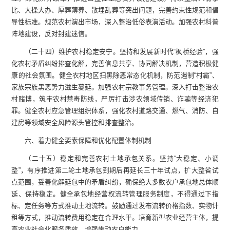
比、大操大办、厚葬薄养、散埋乱葬等突出问题，完善约束性规范和倡
导性标准。规范农村演出市场，深入整治低俗表演活动。加强农村科普
阵地建设，反对封建迷信。
（二十四）维护农村稳定安宁。坚持和发展新时代“枫桥经验”，强
化农村矛盾纠纷排查化解，完善信息共享、协同解决机制，营造积极健
康的社会氛围。健全农村地区扫黑除恶常态化机制，防范遏制“村霸”、
家族宗族黑恶势力滋生蔓延。加强农村宗教事务管理。深入打击整治农
村赌博，筑牢农村禁毒防线，严厉打击涉农领域传销、诈骗等经济犯
罪。健全农村应急管理组织体系，强化农村道路交通、燃气、消防、自
建房等领域安全风险源头管控和排查整治。
六、着力健全要素保障和优化配置体制机制
（二十五）稳定和完善农村土地承包关系。坚持“大稳定、小调
整”，有序推进第二轮土地承包到期后再延长三十年试点，扩大整省试
点范围，妥善化解延包中的矛盾纠纷，确保绝大多数农户承包地总体顺
延、保持稳定。健全承包地经营权流转管理服务制度，不得通过下指
标、定任务等方式推动土地流转。鼓励通过发布流转价格指数、实物计
租等方式，推动流转费用稳定在合理水平。培育新型农业经营主体，提
高农业社会化服务质效，增强带动农户能力。