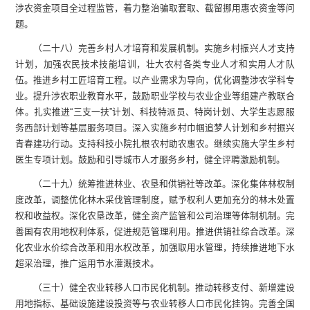
涉农资金项目全过程监管，着力整治骗取套取、截留挪用惠农资金等问
题。
（二十八）完善乡村人才培育和发展机制。实施乡村振兴人才支持
计划，加强农民技术技能培训，壮大农村各类专业人才和实用人才队
伍。推进乡村工匠培育工程。以产业需求为导向，优化调整涉农学科专
业。提升涉农职业教育水平，鼓励职业学校与农业企业等组建产教联合
体。扎实推进“三支一扶”计划、科技特派员、特岗计划、大学生志愿服
务西部计划等基层服务项目。深入实施乡村巾帼追梦人计划和乡村振兴
青春建功行动。支持科技小院扎根农村助农惠农。继续实施大学生乡村
医生专项计划。鼓励和引导城市人才服务乡村，健全评聘激励机制。
（二十九）统筹推进林业、农垦和供销社等改革。深化集体林权制
度改革，调整优化林木采伐管理制度，赋予权利人更加充分的林木处置
权和收益权。深化农垦改革，健全资产监管和公司治理等体制机制。完
善国有农用地权利体系，促进规范管理利用。推进供销社综合改革。深
化农业水价综合改革和用水权改革，加强取用水管理，持续推进地下水
超采治理，推广运用节水灌溉技术。
（三十）健全农业转移人口市民化机制。推动转移支付、新增建设
用地指标、基础设施建设投资等与农业转移人口市民化挂钩。完善全国