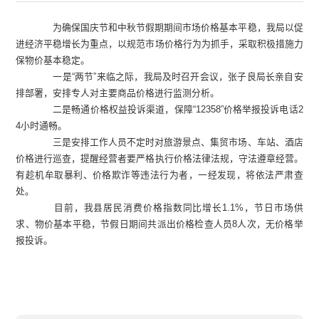
为确保国庆节和中秋节假期期间市场价格基本平稳，我局以促
进经济平稳增长为重点，以规范市场价格行为为抓手，采取积极措施力
保物价基本稳定。
一是
“两节”来临之际，我局及时召开会议，张子良局长亲自安
排部署，安排专人对主要商品价格进行监测分析。
二是畅通价格权益投诉渠道，保障
“
12358
”价格举报投诉电话
2
4
小时通畅。
三是安排工作人员不定时对旅游景点、集贸市场、车站、酒店
价格进行巡查，提醒经营者要严格执行价格法律法规，守法遵章经营。
有趁机牟取暴利、价格欺诈等违法行为者，一经发现，将依法严肃查
处。
目前，我县居民消费价格指数同比增长
1.1%
，节日市场供
求、物价基本平稳，节假日期间共派出价格检查人员
8
人次，无价格举
报投诉。