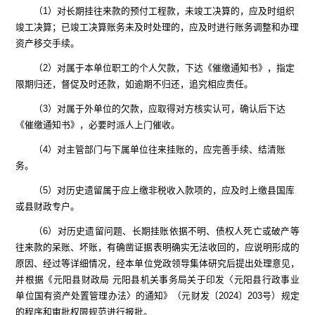
（
1
）对长期挂往来款的预付工程款，未竣工决算的，应及时组织
竣工决算；已竣工决算账务未及时处理的，应及时进行账务调整和办理
资产移交手续。
（
2
）对属于本单位职工的个人欠款，下达《催缴通知书》，指定
限期归还，督促
及时
还款，如逾期不归还，追究相应责任。
（
3
）对属于外单位的欠款
，
应取得对方核实认可，确认后下达
《催缴通知书》，必要时派人上门催收。
（
4
）
对
主管部门与下属单位往来挂账的，应完善手续、结清账
务。
（
5
）对历史遗留属于应上缴非税收入款项
的
，应及时上缴
县
国库
或县财政专户。
（
6
）对历史遗留问题、长期挂账依据不明、债权人死亡或破产等
往来款的呆账、坏账，有确凿证据表明确实无法收回的，应说明形成的
原因、经过等详细情况，
经本单位党政领导集体研究后提出处理意见，
并根据
《元阳县财政局
元阳县机关事务局关于印发
〈
元阳县行政事业
单位国有资产处置管理办法
〉
的通知》（元
财
发〔
2024
〕
203
号）
规定
的
程序和审批权限规范进行报批。