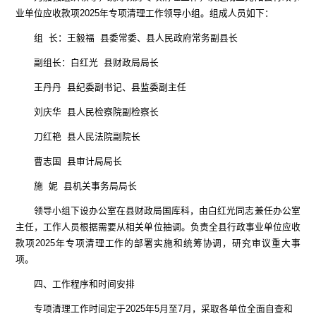
业单位应收款项
2025
年专项清理工作领导小组。组成人员如下：
组
长：王毅福
县委常委、县人民政府常务副县长
副组长：白红光
县财政局局长
王丹丹
县纪委副书记、县监委副主任
刘庆华
县人民检察院副检察长
刀红艳
县人民法院副院长
曹志国
县审计局局长
施
妮
县机关事务局局长
领导小组下设办公室在县财政局国库科，由白红光同志兼任办公室
主任，工作人员根据需要从相关单位抽调。负责全县行政事业单位应收
款项
2025
年专项清理工作的部署实施和统筹协调，研究审议重大事
项。
四
、
工作程序和时间安排
专项清理工作时间定于
2025
年
5
月至
7
月，采取各单位全面自查和