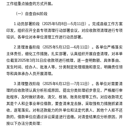
工作组
重点抽查的方式开展。
（一）自查自纠阶段
1.
动员部署阶段
（
2025
年
5
月
8
日
—5
月
11
日）。完成
县级
工作方案
印发
，
组织
召开
全县专项清理行动部署
会议
，对应收款项清理进行专项
培训，各
单位对本单位清理工作进行动员部署。
2.
清理准备
阶段（
2025
年
5
月
12
日
—6
月
11
日）。各单位
严格
落实
主体责任，
细化工作措施，扎实部署，认真
组织开展自查清理，对本单
位截至
2025
年
3
月
31
日应收款项进行梳理，逐一查明数额、具体事由、
发生时间、经办人、批准人等，分类制定处理措施和意见，明确责任领
导和具体承办人员开展清理。
3.
清理整改
阶段（
2025
年
6
月
12
日
—7
月
11
日）。各单位对需要清
理的应收款项认真分析形成原因，提出分类处理初步意见，严格履行审
批程序，及时
做好
清收、清欠、核销、账务处理等工作。对应收款项尤
其是个人和企事业单位借款，要查清来龙去脉，采取强有力措施抓紧清
收，逐笔落实。对有还款能力的外单位和法定代表人、其他个人拒不还
款的，借款单位应通过诉讼渠道
进行
追缴。对清查结果应分析原因，并
按以下办法分类处理：