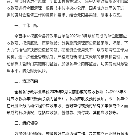
益，降低财务运行风险，防止国有资金流失，集中力量对挂账多年的应
收款项进行全面清理，根据《中共中央办公厅、国务院办公厅关于进一
步加强财会监督工作的意见》要求，结合元阳县实际，制定本方案。
一、
工作
目标
全面排查摸底全县行政事业单位
2025
年
3
月以前形成的单位账面应
收款项，摸清底数、厘清账龄；分类施策清理历史遗留呆账、坏账，下
大力气推动解决历史遗留问题，提高资金使用效率；以专项清理工作为
契机，进一步健全管理机制，严格规范新增往来款项的核算和管理，推
动预算主管部门实施部门监督，加强各单位内部监督，切实提高财务管
理水平，防范财务风险。
二、
清
理范围
全县各行政事业单位
2025
年
3
月以前形成的应收款项（以
2025
年
3
月应收款项年终账面余额为基础），各项应收及预付款项，即：各单位
在开展业务活动过程中应收未收、暂时垫付或预付给有关单位或个人而
形成的各项债权，包括应收款、暂付款、预付款、其他应收款等。
三、组织领导
为加强组织领导，统筹做好专项清理工作，决定成立元阳县行政事