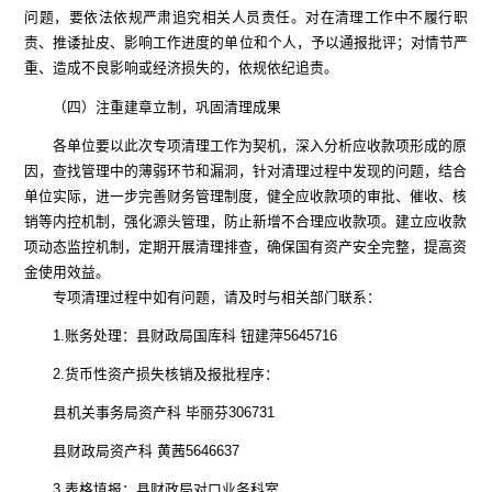
问题，要依法依规严肃追究相关人员责任。对在清理工作中不履行职
责、推诿扯皮、影响工作进度的单位和个人，予以通报批评；对情节严
重、造成不良影响或经济损失的，依规依纪追责。
（四）注重建章立制，巩固清理成果
各单位要以此次
专项清理工作
为契机，深入分析应收款项形成的原
因，查找管理中的薄弱环节和漏洞
，
针对清理过程中发现的问题，结合
单位实际，进一步完善财务管理制度，健全应收款项的审批、催收、核
销等内控机制，强化源头管理，防止新增不合理应收款项。建立应收款
项动态监控机制，定期开展清理排查，确保国有资产安全完整，提高资
金使用效益。
专项清理过程中如有问题，请及时与相关
部门
联系
：
1.
账务处理：县财政局国库科
钮
建
萍
5645716
2.
货币性资产损失
核销及报批程序：
县机关事务局资产科
毕丽芬
306731
县财政局资产科
黄茜
5646637
3.
表格填报：县财政局对口业务科室