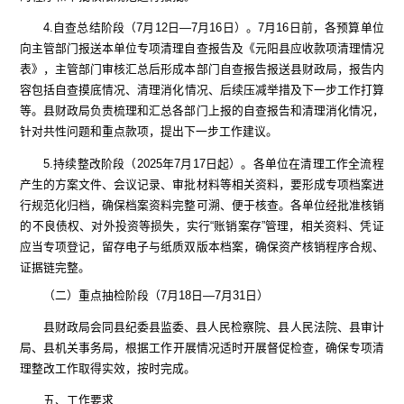
4.
自查总结
阶段（
7
月
12
日
—
7
月
16
日）
。
7
月
16
日前，
各预算
单位
向主管部门报送本单位专项清理自查报告及《元阳县应收款项清理情况
表》，主管部门审核汇总后形成本部门自查报告报送县财政局，
报告内
容包括
自查摸底情况、清理消化情况、后续压减举措及下一步工作打算
等。县财政局负责梳理和汇总各部门上报的自查报告和清理消化情况，
针对共性问题和重点款项，提出下一步工作建议。
5.
持续整改
阶段（
2025
年
7
月
17
日起）
。
各单位在清理工作全流程
产生的方案文件、会议记录、审批材料等相关资料，
要
形成专项档案进
行规范化归档，确保档案资料完整可溯、便于核查。各单位经批准核销
的不良债权、对外投资等损失，实行
“
账销案存
”
管理，
相关资料、凭证
应当专项登记，留存电子与纸质双版本档案，确保资产核销程序合规、
证据链完整。
（二）
重点抽检
阶段（
7
月
18
日
—7
月
31
日）
县财政局会同
县
纪委
县
监委
、
县
人民
检察院、县
人民
法院、
县审计
局
、县机关事务局
，根据工作开展情况适时开展督促检查，确保专项清
理整改工作取得实效，按时完成。
五、工作要求