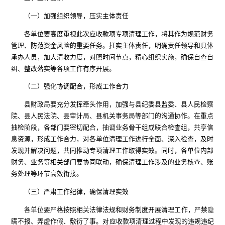
（一）加强组织领导，压实主体责任
各单位要高度重视此次应收款项专项清理工作，将其作为规范财务
管理、防范资金风险的重要任务。
扛实
主体责任，明确责任领导和具体
承办人员，加大清收力度，对照时间节点，精心组织实施，确保自查自
纠、整改落实等各项工作有序开展。
（二）强化协调配合，形成工作合力
县财政局要充分发挥牵头作用，加强与县纪委
县
监委、县
人民
检察
院、县
人民
法院、县审计局、县机关事务局等部门的沟通协作
。
在重点
抽检阶段，各部门要密切配合，抽调业务骨干组成
联合检查组
，共享信
息资源，形成工作合力，对各单位清理工作进行全面、深入检查，及时
发现并解决问题，共同推动专项清理工作取得实效。同时，各单位内部
财务、业务等相关部门要协同联动，确保清理工作涉及的业务核查、账
务处理等环节高效衔接。
（三）严肃工作纪律，确保清理实效
各单位要严格按照相关法律法规和财务制度开展清理工作，严禁隐
瞒不报、弄虚作假、敷衍了事。对应收款项清理过程中发现的违规违纪