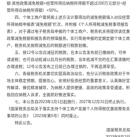
额-其他政策减免税额×经营所得应纳税所得额不超过200万元部分÷经
营所得应纳税所得额）×50%。
四、个体工商户需将按上述方法计算得出的减免税额填入对应经营
所得纳税申报表
“减免税额”栏次，并附报《个人所得税减免税事项报告
表》。对于通过电子税务局申报的个体工商户，税务机关将提供该优惠
政策减免税额和报告表的预填服务。实行简易申报的定期定额个体工商
户，税务机关按照减免后的税额进行税款划缴。
五、按
12号公告应减征的税款，在本公告发布前已缴纳的，可申
请退税；也可自动抵减以后月份的税款，当年抵减不完的在汇算清缴时
办理退税；12号公告发布之日前已办理注销的，不再追溯享受。
六、各级税务机关要切实提高政治站位，充分认识税收政策对于市
场主体稳定预期、提振信心、安排好投资经营的重要意义，认真做好宣
传解读、做优精准辅导，为纳税人提供便捷、高效的政策享受通道，积
极回应纳税人诉求，全面抓好推进落实。
七、本公告自
2023年1月1日起施行，2027年12月31日终止执行。
《国家税务总局关于落实支持个体工商户发展个人所得税优惠政策有关
事项的公告》（2023年第5号）同时废止。
特此公告。
国家税务总局
2023年8月2日