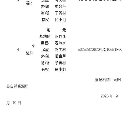
福才
(构筑
委会芦
物)所
子箐村
有权
民小组
宅
元
基地使
阳县逢
用权
/
春岭乡
李
4
房屋
骂尖村
532528206204JC10651F0001
进兵
(构筑
委会芦
物)所
子箐村
有权
民小组
登记机构：元阳
县自然资源局
2025 年 9
月 10 日