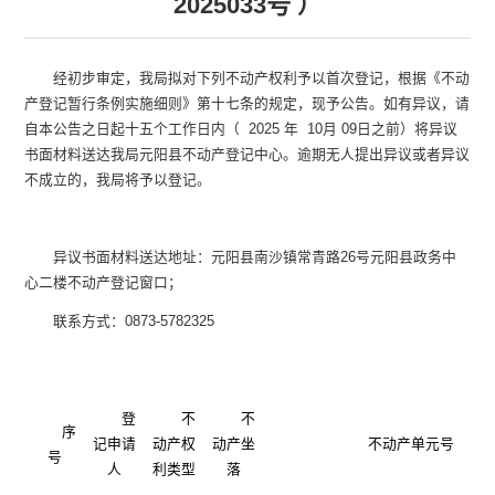
2025033号 ）
经初步审定，我局拟对下列不动产权利予以首次登记，根据《不动
产登记暂行条例实施细则》第十七条的规定，现予公告。如有异议，请
自本公告之日起
十五个工作日
内（
2025 年 10月 09日之前
）将异议
书面材料送达我局元阳县不动产登记中心。逾期无人提出异议或者异议
不成立的，我局将予以登记。
异议书面材料送达地址：元阳县南沙镇常青路
26号元阳县政务中
心二楼不动产登记窗口；
联系方式：
0873-5782325
登
不
不
序
记申请
动产权
动产坐
不动产单元号
号
人
利类型
落