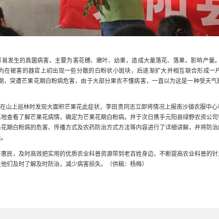
容易发生的真菌病害，主要为害花穗、嫩叶、幼果，造成大量落花、落果，影响产量
现为在被害的器官上初出现一些分散的白粉状小斑块，后逐渐扩大并相互联合形成一
期，突遭芒果花期白粉病危害，由于大部分果农不懂病害，一直以为这是一种受天气
志在山上巡林时发现大面积芒果花此症状，李田贵同志立即将情况上报南沙镇农服中
果地查看了解芒果花病情，确定为芒果花期白粉病。并于次日携手元阳县绿野农资公司
果花期白粉病的危害、传播方式及农药防治方式方法等内容进行了详细讲解，并将防治
低。
普惠民，及时高效把实用的优质农业科普资源带到老百姓身边，不断提高农业科普的针
让他们及时了解及时防治，减少病害损失。（供稿：杨梅）