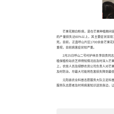
芒果花期白粉病，是在芒果种植期间
的产量损失达60%以上，其主要症状显
死。目前，正直呼山片区
1700余亩
芒果花
重视，目前病害症状较严重。
2月25日呼山二号村护林员李田贵同
植保植检站农艺师得知情况后及时深入芒
上，农技人员及绿野农资公司负责人对芒
及时防治，尽最大可能将危害损失降到最
元阳县农业科普志愿服务大队立足科
服务队志愿者及时将病害知识送到身边，