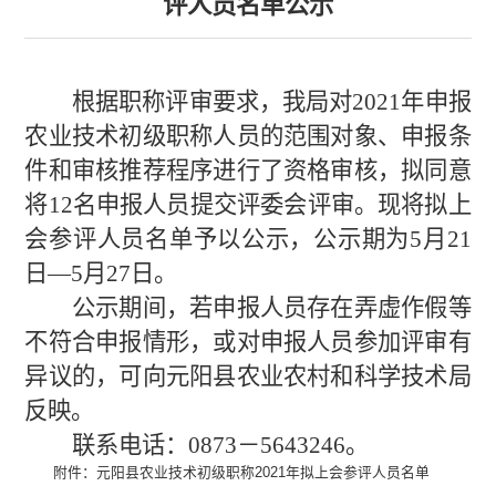
评人员名单公示
根据
职称评审
要求，我局对
20
21
年申报
农业技术
初
级职称人员的范围对象、申报条
件和审核推荐程序进行了资格审核，拟同意
将
12
名申报人员提交评委会评审。现将拟上
会参评人员名单予以公示，公示期为
5
月
21
日
—
5
月
27
日。
公示期间，若申报人员存在弄虚作假等
不符合申报情形，或对申报人员参加评审有
异议的，可向
元阳县
农业农村
和科学技术
局
反映。
联系电话：
0873－
5643246
。
附件：
元阳县
农业技术
初
级职称
2021
年拟上会参评人员名单