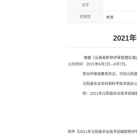
文号
时效性
有效
202
根据《云南省职称评审管理实施
公示时间：
2021
年
6
月
1
日—
6
月
7
日。
若对评审结果有异议，可向元阳
元阳县农业农村和科学技术局办
附：
2021
年元阳县农业技术初级
附件【
2021年元阳县农业技术初级职称评审