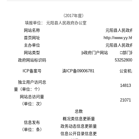
（
2017年度）
填报单位：
元阳县人民政府办公室
网站名称
元阳县人民政府门
首页网址
http://www.yy.hh.go
主办单位
元阳县人民政府办
网站类型
þ
政府门户网站 □部门网
政府网站标识码
5325280009
ICP
备案号
滇
ICP
备
09006781
公安机关
独立用户访问总
14813
量（单位：个）
网站总访问量
21071
（单位：次）
总数
概况类信息更新量
信息发布
政务动态信息更新量
（单位：条）
信息公开目录信息更