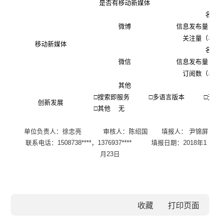
是否有移动新媒体
名称
微博
信息发布量（
关注量（单
移动新媒体
名称
微信
信息发布量（
订阅数（单
其他
□搜索即服务 □多语言版本 □
创新发展
□其他 无
单位负责人：徐忠亮
审核人：陈绍国 填报人： 尹锦屏
联系电话：
1508738****，1376937**** 填报日期：2018年1
月23日
收藏