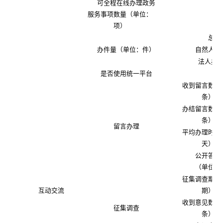
可全程在线办理政务
服务事项数量（单位：
项）
总数
办件量（单位：件）
自然人办
法人办
是否使用统一平台
收到留言数量
条）
办结留言数量
条）
留言办理
平均办理时间
天）
公开答复
（单位：
征集调查期数
互动交流
期）
收到意见数量
征集调查
条）