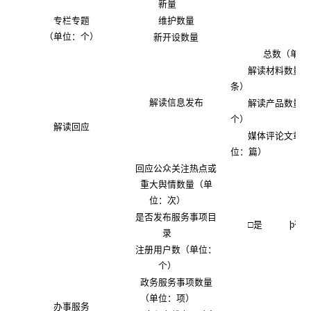
新量
专栏专题
维护数量
（单位：个）
新开设数量
总数（单位
解读材料数量
条）
解读信息发布
解读产品数量
个）
解读回应
媒体评论文章
位：篇）
回应公众关注热点或
重大舆情数量（单
位：次）
是否发布服务事项目
□是
þ
否
录
注册用户数（单位：
个）
政务服务事项数量
（单位：项）
办事服务