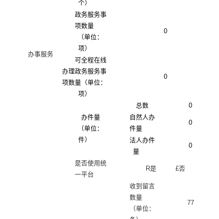
个）
政务服务事
项数量
0
（单位：
项）
办事服务
可全程在线
办理政务服务事
0
项数量（单位：
项）
总数
0
办件量
自然人办
0
（单位：
件量
件）
法人办件
0
量
是否使用统
R
是
£
否
一平台
收到留言
数量
77
（单位：