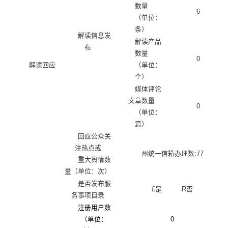
数量
6
（单位：
条）
解读信息发
解读产品
布
数量
0
解读回应
（单位：
个）
媒体评论
文章数量
0
（单位：
篇）
回应公众关
注热点或
州统一信箱办理数
:77
重大舆情数
量（单位：次）
是否发布服
£
是
R
否
务事项目录
注册用户数
（单位：
0