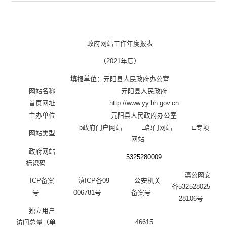
政府网站工作年度报表
（
2021
年度）
填报单位：
元阳县人民政府办公室
网站名称
元阳县人民政府
首页网址
http://www.yy.hh.gov.cn
主办单位
元阳县人民政府办公室
þ
政府门户网站
□
部门网站
□
专项
网站类型
网站
政府网站
5325280009
标识码
滇公网安
ICP
备案
滇
ICP
备
09
公安机关
备
53252
8
0
25
号
006781
号
备案号
28106
号
独立用户
访问总量（单
46615