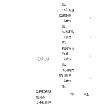
条）
公布调查
结果期数
0
（单位：
期）
访谈期数
（单位：
0
期）
网民留言
数量
0
在线访谈
（单位：
条）
答复网民
提问数量
0
（单位：
条）
是否提供智
□
是
R
否
能问答
安全检测评