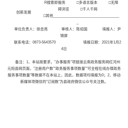
R
搜索即服务
□
多语言版本
□
无障
碍浏览
□
千人千网
创新发展
□
其他
_________________________________
_
单位负责人：
徐忠亮
审核人：
陈绍国
填报人：
尹
锦屏
联系电话：
0873-5643570
填报日期：
2021
年
1
月
2
4
日
备注：
1
、本站按要求，
"
办事服务
"
项链接云南政务服务网红河州
元阳县网页面，“注册用户数”“政务服务事项数量”“可全程在线办理政务
服务事项数量”等数据不在本站上，因此，数据项均填报为
0
；
2
、移动
新媒体项微信的”订阅数“为县政府微信公众号关注数。