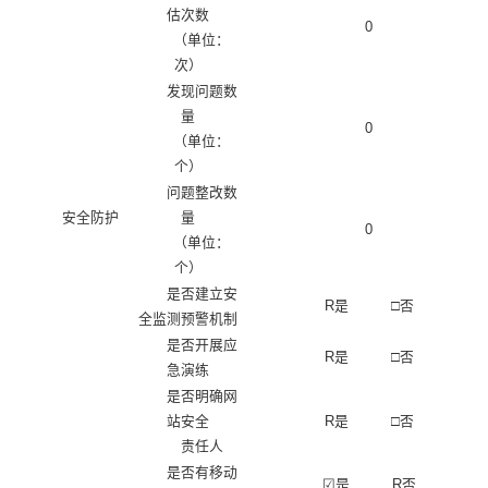
估次数
0
（单位：
次）
发现问题数
量
0
（单位：
个）
问题整改数
安全防护
量
0
（单位：
个）
是否建立安
R
是
□
否
全监测预警机制
是否开展应
R
是
□
否
急演练
是否明确网
站安全
R
是
□
否
责任人
是否有移动
☑
是
R
否