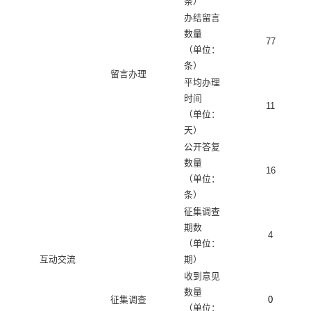
条）
办结留言
数量
77
（单位：
条）
留言办理
平均办理
时间
11
（单位：
天）
公开答复
数量
16
（单位：
条）
征集调查
期数
4
（单位：
互动交流
期）
收到意见
数量
征集调查
0
（单位：