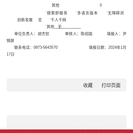
其他
0
¨
搜索即服务
¨
多语言版本
¨
无障碍浏
创新发展
览
¨
千人千网
¨
其他
无
单位负责人：
胡杰钦
审核人：
陈绍国
填报人：
尹
锦屏
联系电话：
0873-5643570
填报日期：
2024
年
1
月
17
日
收藏