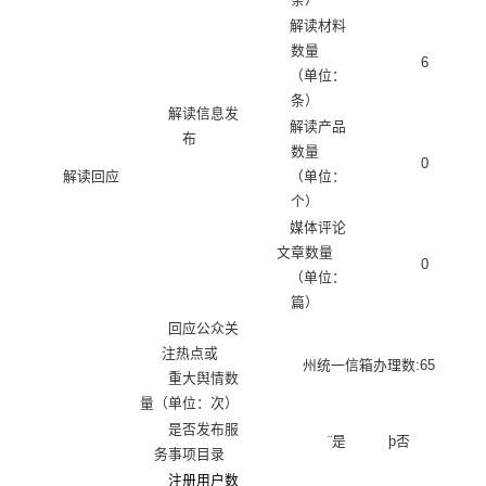
解读材料
数量
6
（单位：
条）
解读信息发
解读产品
布
数量
0
解读回应
（单位：
个）
媒体评论
文章数量
0
（单位：
篇）
回应公众关
注热点或
州统一信箱办理数
:65
重大舆情数
量（单位：次）
是否发布服
¨
是
þ
否
务事项目录
注册用户数