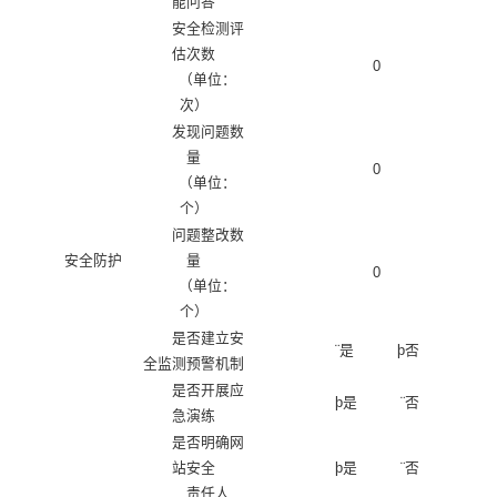
能问答
安全检测评
估次数
0
（单位：
次）
发现问题数
量
0
（单位：
个）
问题整改数
安全防护
量
0
（单位：
个）
是否建立安
¨
是
þ
否
全监测预警机制
是否开展应
þ
是
¨
否
急演练
是否明确网
站安全
þ
是
¨
否
责任人