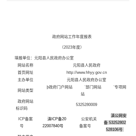
政府网站工作年度报表
（
2023
年度）
填报单位：
元阳县人民政府办公室
网站名称
元阳县人民政府
首页网址
http://www.hhyy.gov.cn
主办单位
元阳县人民政府办公室
þ
政府门户网站
¨
部门网站
¨
专项网
网站类型
站
政府网站
5325280009
标识码
滇公网安
ICP
备案
滇
ICP备20
公安机关
备
53252802
号
22007840号
备案号
528106号