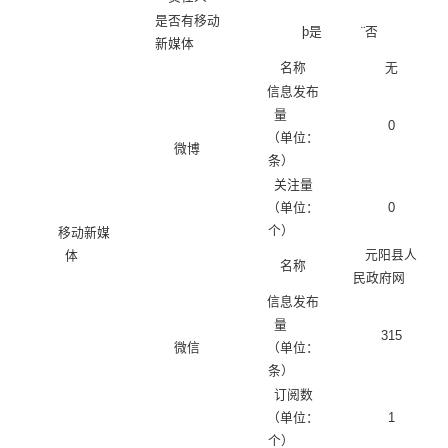
是否有移动
þ
是
¨
否
新媒体
名称
无
信息发布
量
0
（单位：
微博
条）
关注量
（单位：
0
个）
移动新媒
元阳县人
体
名称
民政府网
信息发布
量
315
微信
（单位：
条）
订阅数
（单位：
1
个）