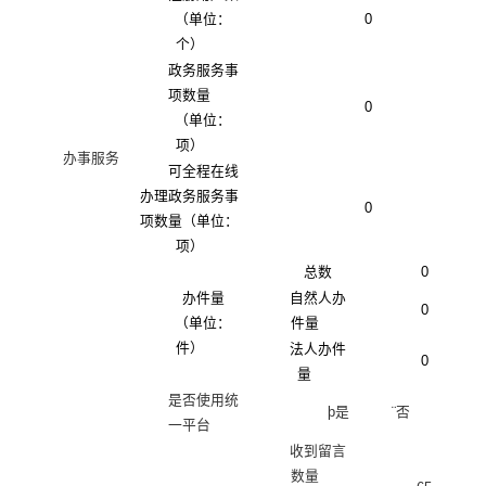
（单位：
0
个）
政务服务事
项数量
0
（单位：
项）
办事服务
可全程在线
办理政务服务事
0
项数量（单位：
项）
总数
0
办件量
自然人办
0
（单位：
件量
件）
法人办件
0
量
是否使用统
þ
是
¨
否
一平台
收到留言
数量