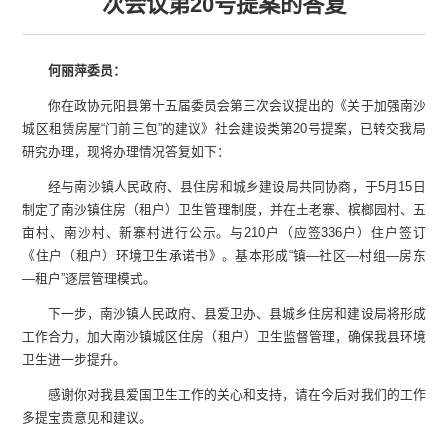
次会议第20号提案的答复
何丽萍委员：
你在政协元阳县第十五届委员会第三次会议提出的《关于加强南沙
城区租赁房屋“门前三包”的建议》社会建设类第20号提案，已转交我局
研究办理，现将办理情况答复如下：
经与南沙镇人民政府、县住房和城乡建设局共同协商，于5月15日
制定了南沙镇住房（租户）卫生管理制度，并在土老寨、槟榔园村、五
亩村、南沙村、新寨村进行公示。与210户（应签336户）住户签订
《住户（租户）环境卫生承诺书》。基本形成“镇—社区—村组—房东
—租户”逐层管理模式。
下一步，南沙镇人民政府、县爱卫办、县城乡住房和建设局将形成
工作合力，加大南沙镇城区住房（租户）卫生监督管理，确保我县环境
卫生进一步提升。
感谢你对我县爱国卫生工作的关心和支持，请在今后对我们的工作
多提宝贵意见和建议。