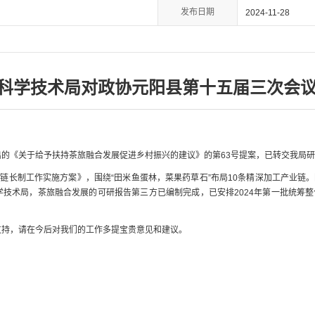
发布日期
2024-11-28
科学技术局对政协元阳县第十五届三次会议
的《关于给予扶持茶旅融合发展促进乡村振兴的建议》的第63号提案，已转交我局
”链长制工作实施方案》，围绕“田米鱼蛋林，菜果药草石”布局10条精深加工产业链。
技术局，茶旅融合发展的可研报告第三方已编制完成，已安排2024年第一批统筹整
支持，请在今后对我们的工作多提宝贵意见和建议。