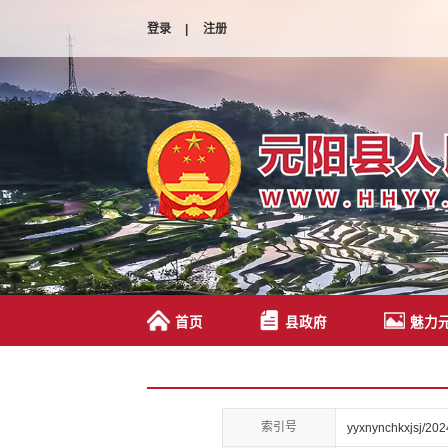
登录
|
注册
首页
县政府
魅力
索引号
yyxnynchkxjsj/20