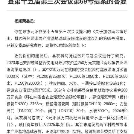
县第十五届第三次会议第69号提案的答复
杨顺荣委员：
你在政协元阳县第十五届第三次会议提出的《关于加强南沙镇呼
山、桃园等热带水果产业基地基础设施建设的建议》的第69号提案，
已转交我局研究办理，现将办理情况答复如下：
收到你们的建议后，县农科局党组召开专题会议进行了研究，
2023年已安排统筹整合使用财政涉农资金250万元实施《南沙镇农业灌
溉沟渠建设项目》，其中210万元在桃园村委会桃园村建设灌溉引水管
8000米（其中：PE200管2500米、PE160管1850米、PE110管1650
米、PE50管2000米）；建设闸阀、水表、三通接口等配套设施1套；
建设农业灌溉沟渠3755米。2024年安排统筹整合使用财政涉农资金200
万元实施《呼山村委会农业灌溉设施建设项目》，建设灌溉管网（镀锌
钢管DN200）3768m；建设灌溉管网（镀锌钢管DN110）2860m；安装
阀门（DN200）20个、阀门（DN110）30个、水表300个。2024年9
月，县农科局包装了《元阳县万亩枇杷园智能型水肥一体化系统项
目》，项目待审核后入2025年项目库。其余未建设的两个村的热带水
果产业基地基础设施，正逐年申报项目实施，敬请杨顺荣委员给予支持