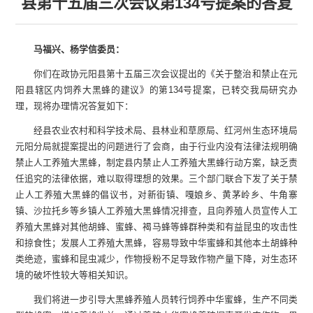
县第十五届三次会议第134号提案的答复
马福兴、杨学信委员：
你们在政协元阳县第十五届三次会议提出的《关于整治和禁止在元
阳县辖区内饲养大黑蜂的建议》的第134号提案，已转交我局研究办
理，现将办理情况答复如下：
经县农业农村和科学技术局、县林业和草原局、红河州生态环境局
元阳分局就提案提出的问题进行了会商，由于行业内没有法律法规明确
禁止人工养殖大黑蜂，制定县内禁止人工养殖大黑蜂行动方案，缺乏责
任追究的法律依据，难以取得理想的效果。三个部门联合下发了关于禁
止人工养殖大黑蜂的倡议书，对新街镇、嘎娘乡、黄茅岭乡、牛角寨
镇、沙拉托乡等乡镇人工养殖大黑蜂情况排查，且向养殖人员宣传人工
养殖大黑蜂对其他胡蜂、蜜蜂、褐马蜂等蜂群种类和有益昆虫的攻击性
和掠食性；发展人工养殖大黑蜂，容易导致中华蜜蜂和其他本土胡蜂种
类绝迹，蜜蜂和昆虫减少，作物授粉不足导致作物产量下降，对生态环
境的破坏性较大等相关知识。
我们将进一步引导大黑蜂养殖人员转行饲养中华蜜蜂，生产不同类