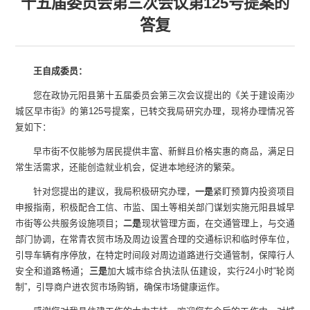
十五届委员会第三次会议第125号提案的
答复
王自成委员：
您在政协元阳县第十五届委员会第三次会议提出的《关于建设南沙
城区早市街》的第125号提案，已转交我局研究办理，现将办理情况答
复如下：
早市街不仅能够为居民提供丰富、新鲜且价格实惠的商品，满足日
常生活需求，还能创造就业机会，促进本地经济的繁荣。
针对您提出的建议，我局积极研究办理，
一是
紧盯预算内投资项目
申报指南，积极配合工信、市监、国土等相关部门谋划实施元阳县城早
市街等公共服务设施项目；
二是
现状管理方面，在交通管理上，与交通
部门协调，在常青农贸市场及周边设置合理的交通标识和临时停车位，
引导车辆有序停放，在特定时间段对周边道路进行交通管制，保障行人
安全和道路畅通；
三是
加大城市综合执法队伍建设，实行24小时“轮岗
制”，引导商户进农贸市场购销，确保市场健康运作。