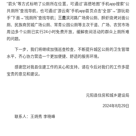
“箭头”等方式标明了公厕所在位置，可通过“高德地图”手机app搜索“公
共厕所”查找导航，也可通过“游云南”手机app首页点击“全部”→“游玩助
手”下面→“找厕所”查找导航；
三是
滨河路广场旁公厕、醉虾烧烤对面公
厕、民族商贸城广场公厕、常青公园公厕等主次干道、广场、农贸市场
周边多个公厕已实行24小时免费开放，缓解夜间活动的群众上厕所难
的问题。
下一步，我们将继续加强巡查检查，不断提升城区公厕的卫生管理
水平，齐心协力营造一个更加便捷、舒适的服务环境。
感谢您对我县住建工作的关心和支持，请在今后对我们的工作多提
宝贵的意见和建议。
元阳县住房和城乡建设局
2024年8月29日
联系人：王炳秀 李晓峰