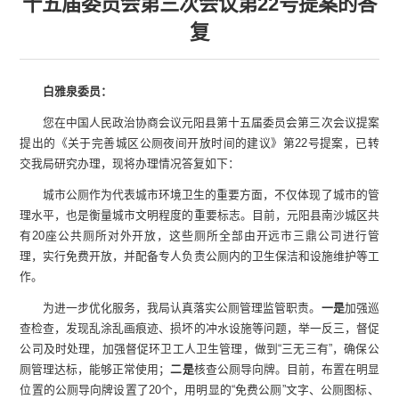
十五届委员会第三次会议第22号提案的答
复
白雅泉委员：
您在中国人民政治协商会议元阳县第十五届委员会第三次会议提案
提出的《关于完善城区公厕夜间开放时间的建议》第22号提案，已转
交我局研究办理，现将办理情况答复如下：
城市公厕作为代表城市环境卫生的重要方面，不仅体现了城市的管
理水平，也是衡量城市文明程度的重要标志。目前，元阳县南沙城区共
有20座公共厕所对外开放，这些厕所全部由开远市三鼎公司进行管
理，实行免费开放，并配备专人负责公厕内的卫生保洁和设施维护等工
作。
为进一步优化服务，我局认真落实公厕管理监管职责。
一是
加强巡
查检查，发现乱涂乱画痕迹、损坏的冲水设施等问题，举一反三，督促
公司及时处理，加强督促环卫工人卫生管理，做到“三无三有”，确保公
厕管理达标，能够正常使用；
二
是
核查公厕导向牌。目前，布置在明显
位置的公厕导向牌设置了20个，用明显的“免费公厕”文字、公厕图标、