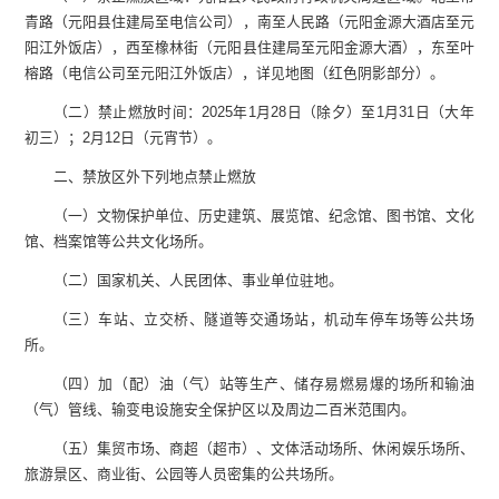
青路（元阳县住建局至电信公司），南至人民路（元阳金源大酒店至元
阳江外饭店），西至橡林街（元阳县住建局至元阳金源大酒），东至叶
榕路（电信公司至元阳江外饭店），详见地图（红色阴影部分）。
（二）禁止燃放时间：2025年1月28日（除夕）至1月31日（大年
初三）；2月12日（元宵节）。
二、禁放区外下列地点禁止燃放
（一）文物保护单位、历史建筑、展览馆、纪念馆、图书馆、文化
馆、档案馆等公共文化场所。
（二）国家机关、人民团体、事业单位驻地。
（三）车站、立交桥、隧道等交通场站，机动车停车场等公共场
所。
（四）加（配）油（气）站等生产、储存易燃易爆的场所和输油
（气）管线、输变电设施安全保护区以及周边二百米范围内。
（五）集贸市场、商超（超市）、文体活动场所、休闲娱乐场所、
旅游景区、商业街、公园等人员密集的公共场所。