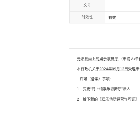
文号
时效性
有效
元阳县尚上纯娱乐歌舞厅
（申请人
/单
本行政机关于
2024年09月12日
受理申
许可（备案）事项：
1．
变更
“
尚上纯娱乐歌舞厅
”法人
2．
给予新的《娱乐场所经营许可证》