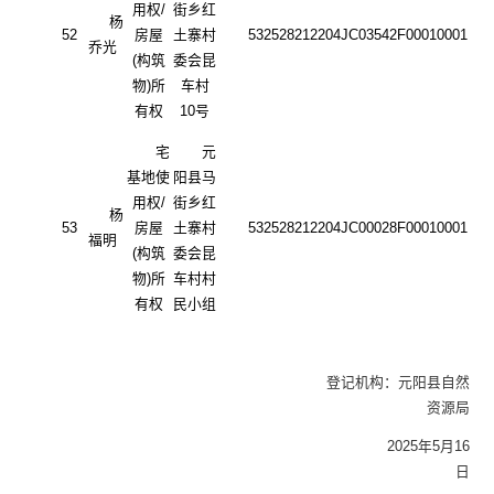
用权
/
街乡红
杨
52
房屋
土寨村
532528212204JC03542F00010001
乔光
(构筑
委会昆
物)所
车村
有权
10号
宅
元
基地使
阳县马
用权
/
街乡红
杨
53
房屋
土寨村
532528212204JC00028F00010001
福明
(构筑
委会昆
物)所
车村村
有权
民小组
登记机构：元阳县自然
资源局
2025年5月16
日