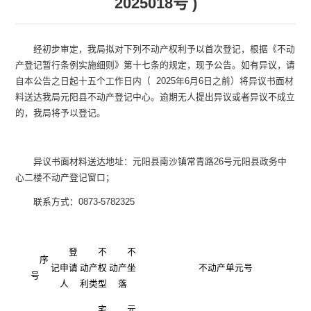
2025018号 )
经初步审定，我局拟对下列不动产权利予以首次登记，根据《不动
产登记暂行条例实施细则》第十七条的规定，现予公告。如有异议，请
自本公告之日起
十五个工作日
内（
2025年6月6日之前
）将异议书面材
料送达我局元阳县不动产登记中心。逾期无人提出异议或者异议不成立
的，我局将予以登记。
异议书面材料送达地址：元阳县南沙镇常青路
26号元阳县政务中
心二楼不动产登记窗口；
联系方式：
0873-5782325
登
不
不
序
记申请
动产权
动产坐
不动产单元号
号
人
利类型
落
宅
元