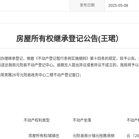
发布日期
2025-05-08
房屋所有权继承登记公告(王珺）
利
办理继承登记
，根据《不动产登记暂行条例实施细则》第十
四
条的规定，现予公告。
料送达我局元阳县不动产登记中心。逾期无人提出异议或者异议不成立的，我局将予以
镇常青路
26号元阳县政务中心二楼不动产登记窗口；
不动产权利类型
不动产坐落
不动产
）
房屋所有权
/城镇住
元阳县南沙镇元桂路南侧
云（
2