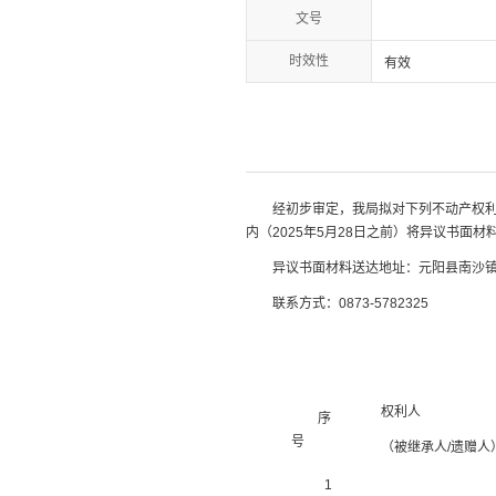
文号
时效性
有效
经初步审定，我局拟对下列不动产权
内（
2025年5月28日之前
）将异议书面材
异议书面材料送达地址：元阳县南沙
联系方式：
0873-5782325
权利人
序
号
（被继承人
/遗赠人
1