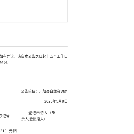
如有异议，请自本公告之日起
十五个工作日
登记。
公告单位：元阳县自然资源局
2025年5月8日
登记申请人（继
权证号
承人
/受遗赠人）
021）元阳