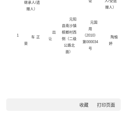
证
人
/受遗
继承人
/遗
赠人）
赠人）
元阳
元国
县南沙镇
用
出
槟榔村西
1
（
2010）
车正
陶愉
让
侧（二级
第000034
荣
婷
公路北
号
面）
收藏