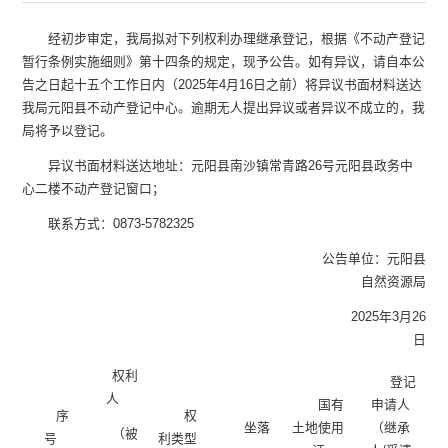
经初步审定，我局拟对下列权利
办理继承登记
，根据《不动产登记
暂行条例实施细则》第十
四
条的规定，现予公告。如有异议，请自本公
告之日起
十五个工作日
内（
2025年4月16日之前
）将异议书面材料送达
我局元阳县不动产登记中心。逾期无人提出异议或者异议不成立的，我
局将予以登记。
异议书面材料送达地址：元阳县南沙镇常青路
26号元阳县政务中
心二楼不动产登记窗口；
联系方式：
0873-5782325
公告单位：元阳县
自然资源局
2025年3月26
日
权利
登记
人
国有
申请人
序
权
坐落
土地使用
（继承
（被
号
利类型