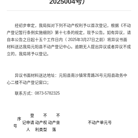
2025004号）
经初步审定，我局拟对下列不动产权利予以首次登记，根据《不动
产登记暂行条例实施细则》第十七条的规定，现予公告。如有异议，请
自本公告之日起
十五个工作日
内（
2025年3月27日之前
）将异议书面
材料送达我局元阳县不动产登记中心。逾期无人提出异议或者异议不成
立的，我局将予以登记。
异议书面材料送达地址：元阳县南沙镇常青路
26号元阳县政务中
心二楼不动产登记窗口；
联系方式：
0873-5782325
登
不
不
序
记申请
动产权
动产坐
不动产单元号
号
积
人
利类型
落