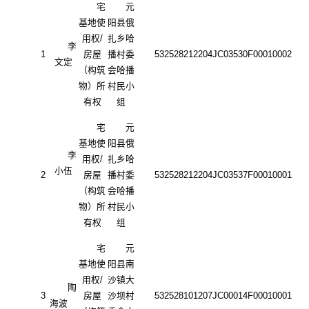
宅
元
基地使
阳县俄
用权
/
扎乡哈
李
1
房屋
播村委
532528212204JC03530F00010002
文定
㎡
（构筑
会哈播
物）所
村民小
有权
组
宅
元
基地使
阳县俄
李
用权
/
扎乡哈
小伍
2
房屋
播村委
532528212204JC03537F00010001
㎡
（构筑
会哈播
物）所
村民小
有权
组
宅
元
基地使
阳县
南
用权
/
沙镇大
陶
3
房屋
沙坝村
532528101207JC00014F00010001
海波
㎡