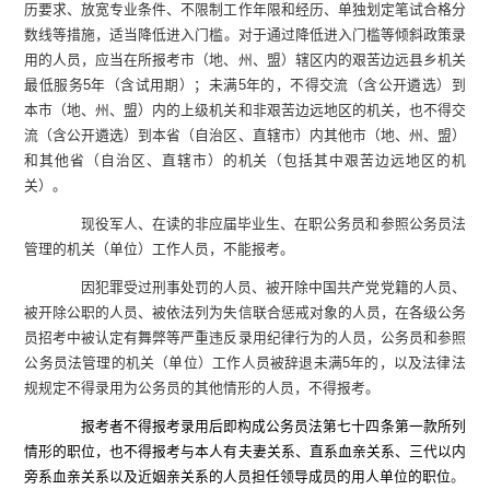
历要求、放宽专业条件、不限制工作年限和经历、单独划定笔试合格分
数线等
措施，适当降低进入门槛。对于通过降低进入门槛等倾斜政策录
用的人员，应当在所报考市（地、州、盟）辖区内的艰苦边远县乡机关
最低服务
5
年（含试用期）；未满
5
年的，不得交流（含公开遴选）到
本市（地、州、盟）内的上级机关和非艰苦边远地区的机关，也不得交
流（含公开遴选）到本省（自治区、直辖市）内其他市（地、州、盟）
和其他省（自治区、直辖市）的机关（包括其中艰苦边远地区的机
关）。
现役军人、在读的非应届毕业生、在职公务员和参照公务员法
管理的机关（单位）工作人员，不能报考。
因犯罪受过刑事处罚的人员、被开除中国共产党党籍的人员、
被开除公职的人员、被依法列为失信联合惩戒对象的人员，在各级公务
员招考中被认定有舞弊等严重违反录用纪律行为的人员，公务员和参照
公务员法管理的机关（单位）工作人员被辞退未满
5
年的，以及法律法
规规定不得录用为公务员的其他情形的人员，不得报考。
报考者不得报考录用后即构成公务员法第七十四条第一款所列
情形的职位，也不得报考与本人有夫妻关系、直系血亲关系、三代以内
旁系血亲关系以及近姻亲关系的人员担任领导成员的用人单位的职位
。