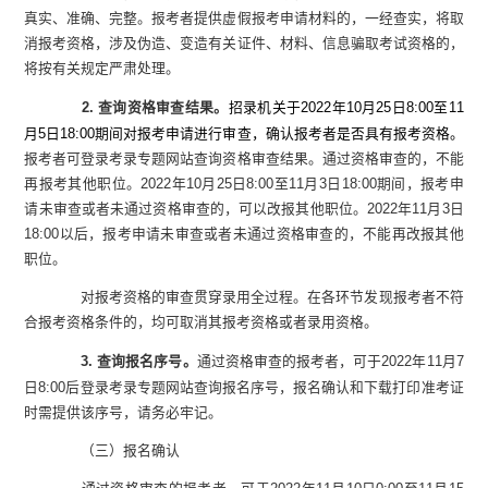
真实、准确、完整。报考者提供虚假报考申请材料的，一经查实，将取
消报考资格，涉及伪造、变造有关证件、材料、信息骗取考试资格的，
将按有关规定严肃处理。
2.
查询资格审查结果。
招录机关于
2022
年
10
月
25
日
8:00
至
11
月
5
日
18:00
期间对报考申请进行审查，确认报考者是否具有报考资格
。
报考者可登录考录专题网站查询资格审查结果。通过资格审查的，不能
再报考其他职位。
2022
年
10
月
25
日
8:00
至
11
月
3
日
18:00
期间，报考申
请未审查或者未通过资格审查的，可以改报其他职位。
2022
年
11
月
3
日
18:00
以后，报考申请未审查或者未通过资格审查的，不能再改报其他
职位。
对报考资格的审查贯穿录用全过程。在各环节发现报考者不符
合报考资格条件的，均可取消其报考资格或者录用资格。
3.
查询报名序号。
通过资格审查的报考者，可于
2022
年
11
月
7
日
8:00
后登录考录专题网站查询报名序号，
报名确认和下载打印准考证
时需提供该序号，请务必牢记。
（三）报名确认