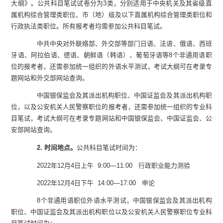
大纲》。公共科目笔试试卷分为
3
类，分别适用于
中央机关及其省级直
属机构综合管理类职位、市（地）级及以下直属机构综合管理类职位和
行政执法类职位
。
所有报考者均需参加公共科目笔试。
中共中央对外联络部、外交部等部门日语、法语、俄语、西班
牙语、阿拉伯语、德语、朝鲜语（韩语）、葡萄牙语等
8
个非通用语职
位的报考者，还需参加统一组织的
外语水平测试
，考试大纲可在考录专
题网站和外交部网站查询。
中国银保监会及其派出机构职位、中国证监会及其派出机构职
位，以及公安机关人民警察职位的报考者，还需参加统一组织的
专业科
目笔试
，考试大纲可在考录专题网站和中国银保监会、中国证监会、公
安部网站查询。
2.
时间地点。
公共科目笔试时间为：
2022
年
12
月
4
日上午
9:00—11:00
行政职业能力测验
2022
年
12
月
4
日下午
14:00—17:00
申论
8
个非通用语职位外语水平测试，中国银保监会及其派出机构
职位、中国证监会及其派出机构职位以及公安机关人民警察职位专业科