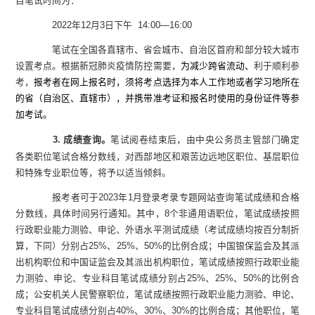
目笔试时间为：
2022
年
12
月
3
日下午
14:00—16:00
笔试在全国各直辖市、省会城市、自治区首府和部分较大城市
设置考点。根据新冠肺炎疫情防控需要，
为减少跨省流动、
利于顺利参
考，
报考者在网上报名时，须将考点选择为本人工作地或者学习地所在
的省（自治区、直辖市），
并携带准考证和报名时使用的身份证件等参
加考试。
3.
成绩查询。
笔试阅卷结束后，由中央公务员主管部门确定
各类职位笔试合格分数线，对西部地区和艰苦边远地区职位、基层职位
和特殊专业职位等，将予以适当倾斜。
报考者可于
2023
年
1
月登录考录专题网站查询笔试成绩和合格
分数线，具体时间另行通知。其中，
8
个非通用语职位，笔试成绩按照
行政职业能力测验、申论、外语水平测试成绩（考试成绩均按百分制折
算，下同）分别占
25%
、
25%
、
50%
的比例合成；中国银保监会及其派
出机构职位和中国证监会及其派出机构职位，笔试成绩按照行政职业能
力测验、申论、专业科目笔试成绩分别占
25%
、
25%
、
50%
的比例合
成；公安机关人民警察职位，笔试成绩按照行政职业能力测验、申论、
专业科目笔试成绩分别占
40%
、
30%
、
30%
的比例合成；其他职位，笔