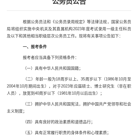
公务员公告
根据公务员法和《公务员录用规定》等法律法规，国家公务员
局将组织实施中央机关及其直属机构
2023
年度考试录用一级主任科员
及以下和其他相当职级层次公务员工作。现将有关事项公告如下：
一、报考条件
报考者应当具备下列资格条件：
（一）具有中华人民共和国国籍；
（二）年龄一般为
18
周岁以上、
35
周岁以下（
1986
年
10
月至
2004
年
10
月期间出生），对于
2023
年应届硕士、博士研究生（非在职
人员），放宽到
40
周岁以下（
19
8
1
年
10
月以后出生）；
（三）拥护中华人民共和国宪法，拥护中国共产党领导和社会
主义制度；
（四）具有良好的政治素质和道德品行；
（五）具有正常履行职责的身体条件和心理素质；