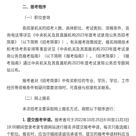
二、报考程序
（一）职位查询
各招录机关的招考人数、具体职位、考试类别、资格条件、咨
询电话等详见《中央机关及其直属机构
2023
年度考试录用公务员招考
简章》（以下简称《招考简章》），有关报考政策规定、报名网络技术
和考场考务安排等事宜详见《中央机关及其直属机构
2023
年度考试录
用公务员报考指南》（以下简称《报考指南》）。《招考简章》、《报
考指南》通过中央机关及其直属机构
2023
年度考试录用公务员专题网
站
公布。
报考者对《招考简章》中有关职位的专业、学历、学位、工作
经历等资格条件有疑问需要咨询时，可直接与招录机关联系。
（二）网上报名
本次招考主要采取网上报名方式，按照以下程序进行：
1.
提交报考申请。
报考者可于
2022
年
10
月
25
日
8:00
至
11
月
3
日
18:00
期间登录考录专题网站进行报名并提交报考申请，每次只能选报
1
个职位。
报名时，应当仔细阅读诚信承诺书，提交的报考申请材料应当