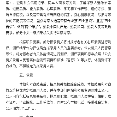
案）、查询社会信用记录、同本人面谈等方法，了解考察人选政治素
质、道德品质、能力素质、心理素质、学习和工作表现、遵纪守法、廉
洁自律情况，以及是否具有应当回避的情形，身心健康状况，与招考职
位的匹配度等情况，
重点考察人选是否符合增强
“
四个意识
”
、坚定
“
四个
自信
”
、做到
“
两个维护
”
，热爱中国共产党、热爱祖国、热爱人民等政治
要求
。部分中央一级招录机关实行差额考察。
根据职位需要，部分招录机关将对报考者有关心理素质进行测
评，测评结果作为择优确定拟录用人员的重要参考。公安机关人民警察
职位，将对报考者有关体能情况进行测评，测评项目和标准按照《公安
机关录用人民警察体能测评项目和标准（暂行）》等执行，体能测评不
合格的，不得确定为拟录用人员。
五、公示
体检和考察结束后，招录机关根据综合成绩、体检结果和考察
情况等择优确定拟录用人员，并在本部门网站和考录专题网站上公示。
公示内容包括招录机关名称、拟录用职位、拟录用人员姓名、性别、准
考证号、毕业院校、工作单位等，同时公布举报电话，接受社会监督。
公示期为
5
个工作日。