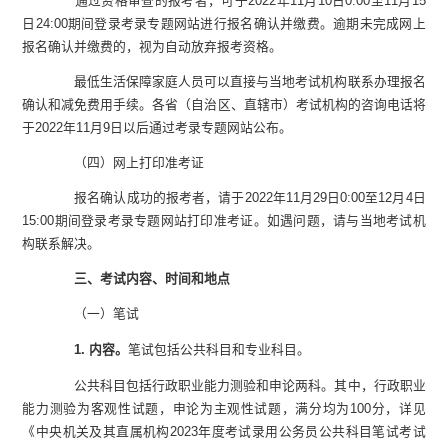
通过资格审查的报考者，可于
2022
年
11
月
10
日
0:00
至
11
月
15
日
24:00
期间登录考录专题网站进行报名确认并缴费。逾期未完成网上
报名确认并缴费的，视为自动放弃报考资格。
最低生活保障家庭人员可以直接与当地考试机构联系办理报名
确认和减免费用手续。各省（自治区、直辖市）考试机构的咨询电话将
于
2022
年
11
月
9
日以后通过考录专题网站公布。
（四）网上打印准考证
报名确认成功的报考者，请于
2022
年
11
月
29
日
0:00
至
12
月
4
日
15:00
期间登录考录专题网站打印准考证。如遇问题，请与当地考试机
构联系解决。
三、考试内容、时间和地点
（一）笔试
1.
内容。
笔试包括公共科目和专业科目。
公共科目包括行政职业能力测验和申论两科。其中，行政职业
能力测验为客观性试题，申论为主观性试题，满分均为
100
分，详见
《中央机关及其直属机构
2023
年度考试录用公务员公共科目笔试考试