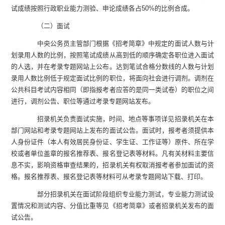
试成绩按照行政职业能力测验、申论成绩各占
50%
的比例合成。
（二）面试
中央公务员主管部门根据《招考简章》中规定的面试人数与计
划录用人数的比例，按照笔试成绩从高到低的顺序确定各职位进入面试
的人选，并在考录专题网站上公布。达到笔试合格分数线的人数与计划
录用人数比例低于规定面试比例的职位，将面向社会进行调剂。
调剂在
公共科目考试内容相同（即指报考者应答的是同一类试卷）的职位之间
进行
，调剂公告、职位等通过考录专题网站发布。
招录机关负责面试实施，时间、地点等事项详见招录机关在本
部门网站和考录专题网站上发布的面试公告。面试时，报考者须提供本
人身份证件（本人有效居民身份证、学生证、工作证等）原件、所在学
校或者单位盖章的报名推荐表、报名登记表等材料。凡有关材料主要信
息不实，影响资格审查结果的，招录机关有权取消报考者参加面试的资
格。报名推荐表、报名登记表等材料可从考录专题网站下载、打印。
部分招录机关在面试阶段组织专业能力测试，专业能力测试设
置情况和测试内容、分值比重等见《招考简章》或者招录机关发布的面
试公告。