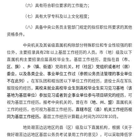
（六）具有符合职位要求的工作能力；
（七）具有大学专科及以上文化程度；
（八）具备中央公务员主管部门规定的拟任职位所要求的其他
资格条件。
中央机关及其省级直属机构除部分特殊职位和专业性较强的职
位外，主要招录具有
2
年以上基层工作经历的人员。
市（地）级及以下
直属机构主要招录应届高校毕业生。
基层工作经历，是指在县
（市、
区、旗）、乡（镇、街道）
党政机关
，村（社区）党组织或者村（居）
委会，以及各类企业、事业单位工作过（参照公务员法管理的事业单位
不在此列）
。在军队团和相当团以下单位工作的经历，退役士兵在军队
服现役的经历
，离校未就业高校毕业生到高校毕业生实习见习基地（该
基地为基层单位）参加见习或者到企事业单位参与项目研究的经历
，可
视为基层工作经历。报考中央机关的，曾在市
（地、州、盟）
直属机关
工作的经历，也可视为基层工作经历。
直辖市区（县）机关工作经历视
同为基层工作经历。
基层工作经历计算截止时间为
2022
年
10
月。
地处艰苦边远地区的县（区）级及以下直属机构
，根据《关于
做好艰苦边远地区基层公务员考试录用工作的意见》，可以采取
降低学