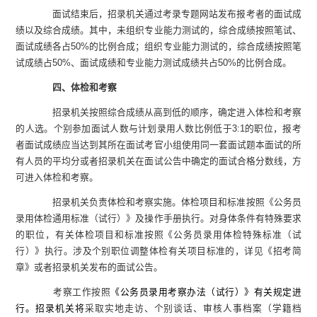
面试结束后，招录机关通过考录专题网站发布报考者的面试成
绩以及综合成绩。其中，未组织专业能力测试的，综合成绩按照笔试、
面试成绩各占
50%
的比例合成；组织专业能力测试的，综合成绩按照笔
试成绩占
50%
、面试成绩和专业能力测试成绩共占
50%
的比例合成。
四、体检和考察
招录机关按照综合成绩从高到低的顺序，确定进入体检和考察
的人选。个别参加面试人数与计划录用人数比例低于
3:1
的职位，报考
者面试成绩应当达到其所在面试考官小组使用同一套面试题本面试的所
有人员的平均分或者招录机关在面试公告中确定的面试合格分数线，方
可进入体检和考察。
招录机关负责体检和考察实施。体检项目和标准按照《公务员
录用体检通用标准（试行）》及操作手册执行。对身体条件有特殊要求
的职位，有关体检项目和标准按照《公务员录用体检特殊标准（试
行）》执行。涉及个别职位调整体检有关项目标准的，详见《招考简
章》或者招录机关发布的面试公告。
考察工作按照
《公务员录用考察办法（试行）》有关规定进
行。招录机关将
采取实地走访、个别谈话、审核人事档案（学籍档