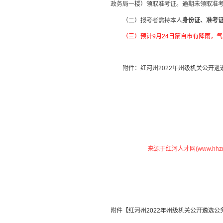
政务局一楼）
领取准考证。逾期未领取准
（二）报考者需持本人
身份证、准考
（三）预计9月24日蒙自市有降雨，
附件：
红河州2022年州级机关公开遴选
来源于红河人才网(www.hhzrc
附件【
红河州2022年州级机关公开遴选公务