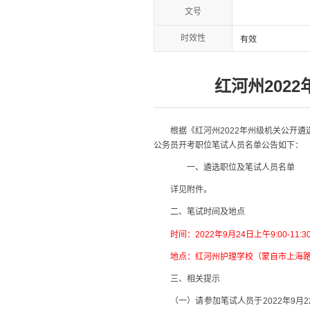
文号
时效性
有效
红河州202
根据《红河州
2022
年州级机关公开遴
公务员开考职位笔试人员名单公告如下：
一、遴选职位及笔试人员名单
详见附件。
二、笔试时间及地点
时间：2022年9月24日上午9:00-11:3
地点：红河州护理学校（蒙自市上海路
三、相关提示
（一）
请参加笔试人员于
2022
年
9
月
2