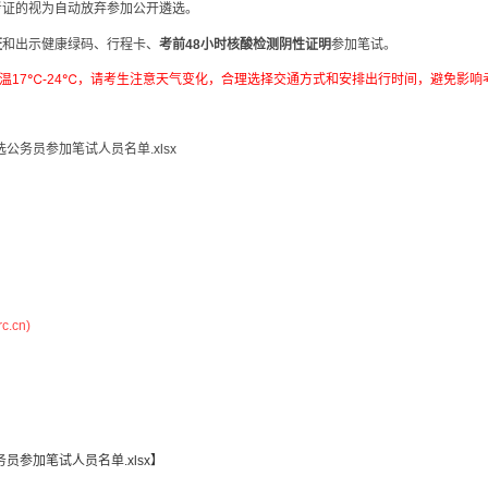
考证的视为自动放弃参加公开遴选。
证
和出示健康绿码、行程卡、
考前
48
小时核酸检测阴性证明
参加笔试。
气温17℃-24℃，请考生注意天气变化，合理选择交通方式和安排出行时间，避免影响
公务员参加笔试人员名单.xlsx
.cn)
员参加笔试人员名单.xlsx
】