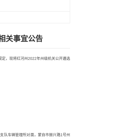
及相关事宜公告
规定，现将红河州
2022
年州级机关公开遴选
警支队车辆管理所对面，蒙自市振兴路
1
号州