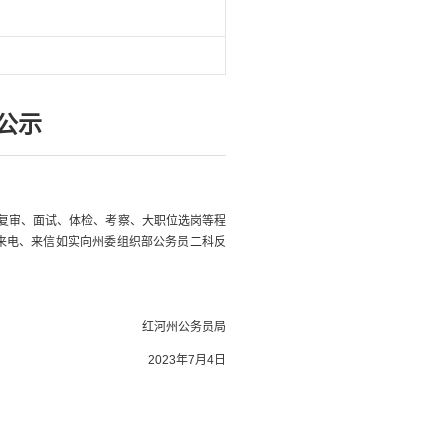
公示
格复审、面试、体检、考察、大职位选岗等程
请来电、来信如实向州委组织部公务员二科反
红河州公务员局
2023年7月4日