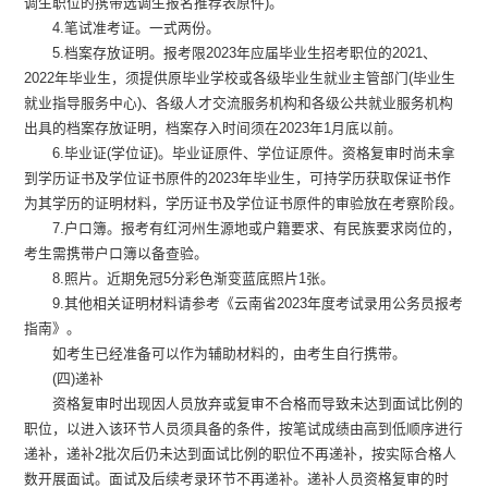
调生职位的携带选调生报名推荐表原件)。
4.笔试准考证。一式两份。
5.档案存放证明。报考限2023年应届毕业生招考职位的2021、
2022年毕业生，须提供原毕业学校或各级毕业生就业主管部门(毕业生
就业指导服务中心)、各级人才交流服务机构和各级公共就业服务机构
出具的档案存放证明，档案存入时间须在2023年1月底以前。
6.毕业证(学位证)。毕业证原件、学位证原件。资格复审时尚未拿
到学历证书及学位证书原件的2023年毕业生，可持学历获取保证书作
为其学历的证明材料，学历证书及学位证书原件的审验放在考察阶段。
7.户口簿。报考有红河州生源地或户籍要求、有民族要求岗位的，
考生需携带户口簿以备查验。
8.照片。近期免冠5分彩色渐变蓝底照片1张。
9.其他相关证明材料请参考《云南省2023年度考试录用公务员报考
指南》。
如考生已经准备可以作为辅助材料的，由考生自行携带。
(四)递补
资格复审时出现因人员放弃或复审不合格而导致未达到面试比例的
职位，以进入该环节人员须具备的条件，按笔试成绩由高到低顺序进行
递补，递补2批次后仍未达到面试比例的职位不再递补，按实际合格人
数开展面试。面试及后续考录环节不再递补。递补人员资格复审的时