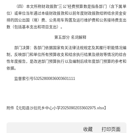
（四）本文所称财政拨款
“
三公
”
经费预算
数
是
指各部门（含下属单
位）
或单位
当年通过本级财政拨款和以前年度财政拨款结转结余资金安
排的因公出国（境）费、公务用车购置及运行维护费和公务接待费支出
数（包括基本支出和项目支出）。
第
五
部分
名词解释
部门决算：各部门依据国家有关法律法规规定及其履行职能情况编
制，反映部门和单位所有预算收支和结余执行结果及绩效等情况的综合
性年度报告，是改进部门预算执行以及编制后续年度部门预算的参考和
依据。
监督索引号
5325280083
6003601111
附件【
元阳县沙拉托乡中心小学20250902033602975.xlsx
】
收藏