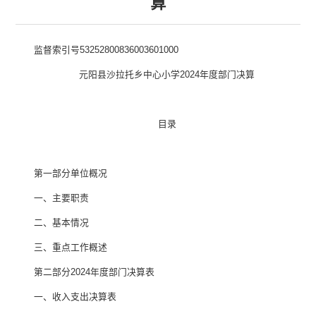
算
监督索引号
5325280083
6003601000
元阳县沙拉托乡中心小学
2024
年度部门决算
目录
第一部分
单位
概况
一、主要职
责
二、
基本情况
三、重点工作概述
第二部分
2024
年度部门决算表
一、收入支出决算表