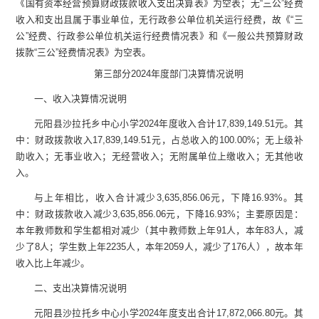
《国有资本经营预算财政拨款收入支出决算表》为空表；无
“
三公
”
经费
收入和支出且属于事业单位，无行政参公单位机关运行经费，故《
“
三
公
”
经费、行政参公单位机关运行经费情况表》和《一般公共预算财政
拨款
“
三公
”
经费情况表》为空表。
第三部
分
2024
年度部门决算情况说明
一、收入决算情况说明
元阳县沙拉托乡中心小学
2024
年度收入合计
17,839,149.51
元
。其
中：财政拨款收入
17,839,149.51
元
，占总收入的
100.00
%
；
无上级补
助收入；无事业收入；无经营收入；无附属单位上缴收入；无其他收
入。
与上年
相比，
收入合计
减少
3,635,856.06
元，
下降
16.93
%
。其
中：
财政拨款收入
减少
3,635,856.06
元，
下降
16.93
%
；
主要原因
是：
本年教师数和学生都相对减少（其中教师数上年
91
人，本年
83
人，减
少了
8
人；学生数上年
2235
人，本年
2059
人，减少了
176
人），故本年
收入比上年减少。
二、支出决算情况说明
元阳县沙拉托乡中心小学
2024
年度支出合计
17,872,066.80
元
。其