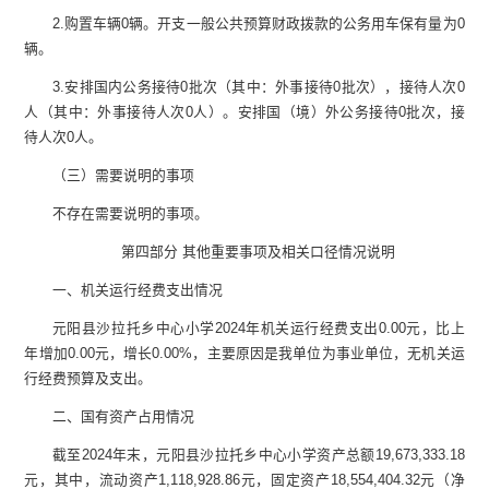
2.
购置车辆
0
辆。开支一般公共预算财政拨款的公务用车保有量为
0
辆。
3.
安排国内公务接待
0
批次（其中：外事接待
0
批次），接待人次
0
人（其中：外事接待人次
0
人）。安排国（境）外公务接待
0
批次，接
待人次
0
人。
（三）需要说明的事项
不存在需要说明的事项。
第四部分
其他重要事项及相关口径情况说明
一
、
机关运行经费支出情况
元阳县沙拉托乡中心小学
2024
年机关运行经费支出
0.00
元
，
比上
年
增加
0.00
元
，增长
0.00
%
，
主要原因
是我单位为事业单位，无机关运
行经费预算及支出。
二、
国有资产占用情况
截至
2024
年末，
元阳县沙拉托乡中心小学
资产总额
19,673,333.18
元，其中，流动资产
1,118,928.86
元，固定资产
18,554,404.32
元
（净