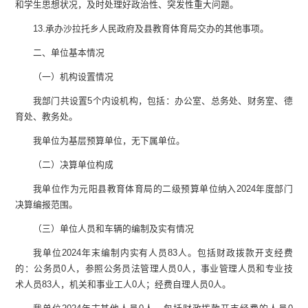
和学生思想状况，及时处理好政治性、突发性重大问题。
13.
承办沙拉托乡人民政府及县教育体育局交办的其他事项。
二、
单位
基本情况
（一）机构设置情况
我部门共设置
5
个内设机构，包括：办公室、总务处、财务室、德
育处、教务处。
我单位为基层预算单位，无下属单位。
（二）
决算单位构成
我单位作为
元阳县教育体育局的
二级预算单位
纳入
2024
年度部门
决算编报
范围
。
（
三
）
单位
人员和车辆的编制及实有情况
我单位
2024
年末
编制内
实有人员
83
人。
包括财政拨款开支经费
的
：
公务员
0
人，
参照公务员法管理人员
0
人
，
事业管理人员和专业技
术人员
83
人，机关和事业工人
0
人
；经费自理人员
0
人
。