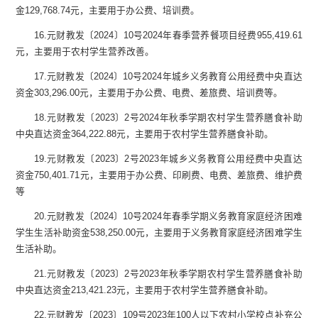
金
12
9,768.
74
元，
主要用于办公费、培训费。
16.
元
财教
发
〔
2024
〕
10
号
2024
年春季营养餐项目经费
95
5,419.
61
元，
主要用于
农村学生营养改善
。
17.
元
财教
发
〔
2024
〕
10
号
2024
年城乡义务教育公用经费中央直达
资金
30
3,296.00
元，
主要用于办公费、电费、差旅费、培训费等。
18.
元
财教
发
〔
2023
〕
2
号
2024
年秋季学期农村学生营养膳食补助
中央直达资金
36
4,222.
88
元，
主要用于
农村学生营养膳食补助
。
19.
元
财教
发
〔
2023
〕
2
号
2023
年城乡义务教育公用经费中央直达
资金
75
0,401.
71
元，
主要用于办公费、印刷费、电费、差旅费、维护费
等
20.
元
财教
发
〔
2024
〕
10
号
2024
年春季学期义务教育家庭经济困难
学生生活补助资金
53
8,250.00
元，
主要用于
义务教育家庭经济困难学生
生活补助
。
21.
元
财教
发
〔
2023
〕
2
号
2023
年秋季学期农村学生营养膳食补助
中央直达资金
21
3,421.
23
元，
主要用于
农村学生营养膳食补助
。
22.
元
财教
发
〔
2023
〕
109
号
2023
年
100
人以下农村小学校点补充公