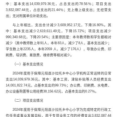
中：基本支出
14,039,979.36
元
，占总支出的
78.56
％；项目支出
3,832,087.44
元
，占总支出的
21.44
％；
无上缴上级支出；无经营支
出；无对附属单位补助支出。
与上年
相比，支出
合计
减少
3,609,952.17
元，
下降
16.80
%
。其
中：
基本支出
减少
2,619,611.49
元，
下降
15.72
%
；项目支出
减少
990,340.68
元，
下降
20.54
%
；
主要原因
是：
本年教师数和学生都相对
减少（其中教师数上年
91
人，本年
83
人，减少了
8
人，基本支出减少；
学生数上年
2235
人，本年
2059
人，减少了
176
人），导致办公费、印
刷费、培训费、差旅费、维修费等相对减少。
（一）基本支出情况
2024
年度用于保障
元阳县沙拉托乡中心小学
机构正常运转的日常
支出
14,039,979.36
元
。
其中：
基本工资、津贴补贴等人员经费支出
14,001,822.74
元，
占基本支出的
99.73
％；办公费、印刷费、水电费、
办公设备购置等公用经费
38,156.62
元，
占基本支出的
0.27
％。
（二）项目支出情况
2024
年度用于保障
元阳县沙拉托乡中心小学
为完成特定的行政工
作任务或事业发展目标，用于专项业务工作的经费支出
3,832,087.44