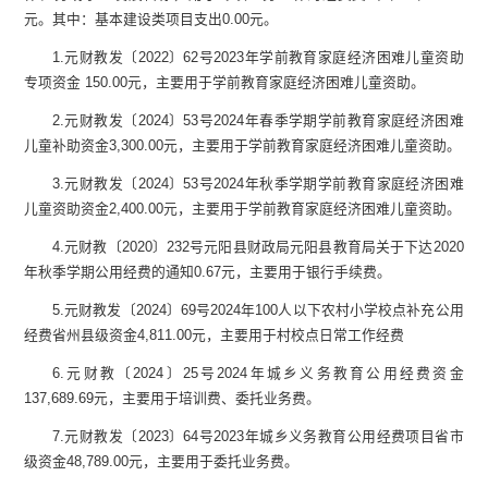
元
。
其中：基本建设类项目支出
0.00
元
。
1.
元
财教
发〔
2022
〕
62
号
2023
年学前教育家庭经济困难儿童资助
专项资金
150
.00
元，
主要用于
学前教育家庭经济困难儿童资助
。
2.
元
财教
发
〔
2024
〕
53
号
2024
年春季学期学前教育家庭经济困难
儿童补助资金
3,300.00
元，
主要用于
学前教育家庭经济困难儿童资助
。
3.
元
财教
发〔
2024
〕
53
号
2024
年秋季学期学前教育家庭经济困难
儿童资助资金
2,400.00
元，
主要用于
学前教育家庭经济困难儿童资助
。
4.
元
财教〔
2020
〕
232
号
元阳县财政局元阳县教育局关于下达
2020
年秋季学期公用经费的通知
0.67
元
，
主要用于银行手续费。
5.
元
财教
发
〔
2024
〕
69
号
2024
年
100
人以下农村小学校点补充公用
经费
省
州县级资金
4,811.00
元，
主要用于村校点日常工作经费
6.
元
财教〔
2024
〕
25
号
2024
年城乡义务教育公用经费资金
13
7,689.
69
元
，
主要用于培训费、委托业务费。
7.
元
财教
发〔
2023
〕
64
号
2023
年城乡义务教育公用经费项目省市
级资金
4
8,789.00
元，
主要用于委托业务费。