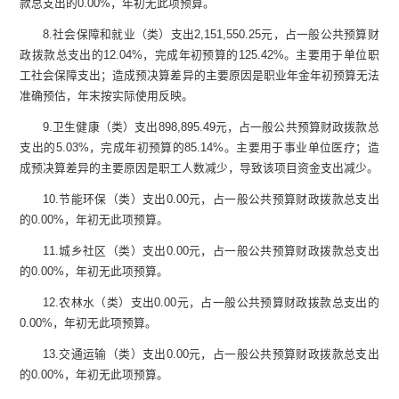
款总支出的
0.00
%
，
年初无此项预算。
8.
社会保障和就业（类）支出
2,151,550.25
元，占一般公共预算财
政拨款总支出的
12.04
%
，
完成年初预算的
125.42
%
。主要用于
单位职
工社会保障支出
；
造成预决算差异的主要原因是
职业年金年初预算无法
准确预估，年末按实际使用反映。
9.
卫生健康（类）支出
898,895.49
元
，占一般公共预算财政拨款总
支出的
5.03
%
，完成年初预算的
85.14
%
。主要用于
事业单位医疗
；
造
成预决算差异的主要原因是
职工人数减少，导致该项目资金支出减少
。
10.
节能环保（类）支出
0.00
元
，占一般公共预算财政拨款总支出
的
0.00
%
，年初无此项预算。
11.
城乡社区（类）支出
0.00
元
，占一般公共预算财政拨款总支出
的
0.00
%
，年初无此项预算。
12.
农林水（类）支出
0.00
元
，占一般公共预算财政拨款总支出的
0.00
%
，年初无此项预算。
13.
交通运输（类）支出
0.00
元
，占一般公共预算财政拨款总支出
的
0.00
%
，年初无此项预算。