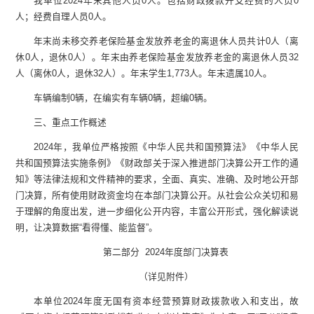
我单位
2024
年末
其他人员
0
人。包括财政拨款开支经费的人员
0
人；经费自理人员
0
人。
年末尚未移交
养老保险基金发放养老金的离退休人员
共计
0
人
（
离
休
0
人，退休
0
人
）。年末
由养老保险基金发放养老金的离退休人员
32
人
（
离休
0
人，退休
32
人
）
。
年末学生
1,773
人。年末遗属
10
人。
车辆编制
0
辆，在编实有车辆
0
辆，超编
0
辆。
三、重点工作概述
2024
年，我单位严格按照《中华人民共和国预算法
》《
中华人民
共和国预算法实施条例
》《
财政部关于深入推进部门决算公开工作的通
知》等法律法规和文件精神的要求，全面、真实、准确、及时地公开部
门决算，所有使用财政资金均
在
本部门决算公开。从社会公众关切和易
于理解的角度出发，进一步细化公开内容，丰富公开形式，强化解读说
明，让决算数据
“
看得懂、能监督
”
。
第二部分
2024
年度部门决算表
（详见附件）
本单位
2024
年度无国有资本经营预算财政拨款收入和支出，故