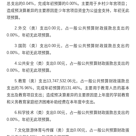
总支出的
0.04
%
，完成年初预算的
0.00
%
。主要用于
乡村少年宫项目
；
造成预决算差异的主要原因是
少年宫项目资金为
公益
金支持
，年初无此
项预算
。
2.
外交（类）支出
0.00
元
，占一般公共预算财政拨款总支出的
0.00
%
，年初无此项预算
。
3.
国防（类）支出
0.00
元
，占一般公共预算财政拨款总支出的
0.00
%
，年初无此项预算。
4.
公共安全（类）支出
0.00
元
，占一般公共预算财政拨款总支出的
0.00
%
，年初无此项预算。
5.
教育（类）支出
13,747,532.06
元，占一般公共预算财政拨款总
支出的
76.96
%
，
完成年初预算的
131.46
%
。主要用于
教育人员的基本
支出及教育项目支出
；
造成预决算差异的主要原因是上年度的学前教育
和义务教育家庭经济困难补助经费在本年度中支出。
6.
科学技术（类）支出
0.00
元，占一般公共预算财政拨款总支出的
0.00
%
，
年初无此项预算。
7.
文化旅游体育与传媒（类）支出
0.00
元，占一般公共预算财政拨