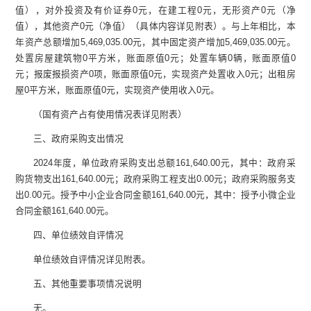
值），对外投资及有价证券
0
元，在建工程
0
元，无形资产
0
元（净
值），其他资产
0
元（净值）（具体内容详见附表）
。与上年相比，本
年资产总额增加
5,469,035.
00
元
，其中固定资产增加
5,469,035.
00
元
。
处置房屋建筑物
0
平方米，账面原值
0
元
；处置车辆
0
辆，账面原值
0
元
；报废报损资产
0
项，账面原值
0
元
，实现资产处置收入
0
元
；出租房
屋
0
平方米，账面原值
0
元
，实现资产使用收入
0
元
。
（
国有资产占有使用情况表
详见附表）
三、政
府采购支出情况
2024
年度，单位政府采购支出总额
161,640.00
元，其中：政府采
购货物支出
161,640.00
元；政府采购工程支出
0.00
元；政府采购服务支
出
0.00
元。授予中小企业合同金额
161,640.00
元，其中：授予小微企业
合同金额
161,640.00
元。
四、单位绩效自评情况
单位绩效自评情况详见附表。
五、其他重要事项情况说明
无。