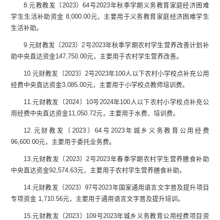
8.
元
教教
发〔
2023
〕
64
号
2023
年秋季学期义务教育家庭经济困难
学生生活补助资金
8,000.00
元，
主要用于
义务教育家庭经济困难学生
生活补助
。
9.
元
财教
发〔
2023
〕
2
号
2023
年秋季学期农村学生营养改善计划补
助中央直达资金
14
7,750.00
元，
主要用于
农村学生营养改善
。
10.
元
财教
发〔
2023
〕
2
号
2023
年
100
人以下农村小学校点补充公用
经费中央直达资金
3,085.00
元，
主要用于
小学校点
教师培训费。
11.
元
财教
发
〔
2024
〕
10
号
2024
年
100
人以下农村小学校点补充公
用经费中央直达资金
1
1,050.
72
元，
主要用于水费、培训费。
12.
元
财教
发
〔
2023
〕
64
号
2023
年城乡义务教育公用经费
9
6,600.00
元，
主要用于委托业务费。
13.
元
财教
发
〔
2023
〕
2
号
2023
年春季学期农村学生营养膳食补助
中央直达资金
9
2,574.
63
元，
主要用于
农村学生营养膳食补助
。
14.
元
财教
发
〔
2023
〕
97
号
2023
年国家通用语言文字普及提升项目
专项资金
1,710.
56
元，
主要用于
通用语言文字普及提升
培训。
15.
元
财教
发
〔
2023
〕
109
号
2023
年城乡义务教育公用经费项目资