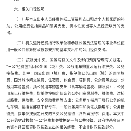
六、相关口径说明
（一）
基本支出中人员经费包括工资福利支出和对个人和家庭的补
助，公用
经费
包括商品和服务支出、资本性支出等人员经费以外的支
出。
（二）
机关运行经费指行政单位和参照公务员法管理的事业单位使
用一般公共预算财政拨款安排的基本支出中的公用经费支出
。
（三）
按照党中央、国务院有关文件及部门预算管理有关规定，
“
三公
”
经费包括因公出国（境）费、公务用车购置及运行维护费、公务
接待费。其中：因公出国（境）费，指单位公务出国（境）的国际旅
费、国外城市间交通费、住宿费、伙食费、培训费、公杂费等支出；公
务用车购置费，指公务用车购置支出（含车辆购置税
、牌照费
）；公务
用车运行维护费，指单位按规定保留的公务用车燃料费、维修费、过桥
过路费、保险费、安全奖励费用等支出；公务用车指用于履行公务的机
动车辆，包括省部级干部专车、一般公务用车和执法执勤用车；公务接
待费，指单位按规定开支的各类公务接待（含外宾接待）费用。
本文中
公开的财政拨款
“
三公
”
经费相关数据是一般公共预算、政府性基金及国
有资本经营预算财政拨款支出的相关经费，不含非财政拨款部分。