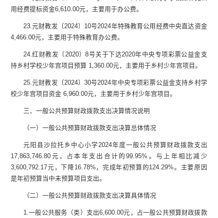
用经费提标资金
6,610.00
元，
主要用于办公费。
23.
元
财教
发
〔
2024
〕
10
号
2024
年特殊教育公用经费中央直达资金
4,466.00
元，
主要用于特殊教育办公费。
24.
红
财教
发
〔
2020
〕
8
号
关于下达
2020
年中央专项彩票公益金支
持乡村学校少年宫项目预算
1,360.00
元，
主要用于乡村少年宫项目。
25.
元
财教
发
〔
2024
〕
30
号
2024
年中央专项彩票公益金支持乡村学
校少年宫项目资金
6,960.00
元，
主要用于乡村少年宫项目。
三、一般公共预算财政拨款支出决算情况说明
（一）一般公共预算财政拨款支出决算总体情况
元阳县沙拉托乡中心小学
2024
年度一般公共预算财政拨款支出
17,863,746.80
元，
占本年支出合计的
99.95
%
。与上年
相比
减少
3,600,792.17
元，下降
16.78
%
，完成年初预算的
124.29
%
。
主要原因
是年初预算当中未预算项目支出。
（二）一
般公共预算财政拨款支出决算具体情况
1.
一般公共服务（类）支出
6,600.00
元
，占一般公共预算财政拨款